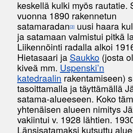
keskellä kulki myös rautatie. S
vuonna 1890 rakennetun
satamaradan
uusi haara kul
[3]
ja satamaan valmistui pitkä lai
Liikennöinti radalla alkoi 191
Hietasaari ja
Saukko
(josta ol
kiveä mm.
Uspenski’n
katedraalin
rakentamiseen) su
tasoittamalla ja täyttämällä 
satama-alueeseen. Koko tä
yhtenäisen alueen nimitys Jä
vakiintui v. 1928 lähtien. 193
Länsisatamaksi kutsuttu alue