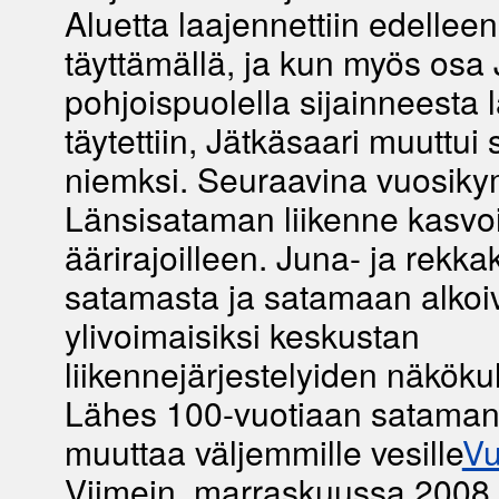
Aluetta laajennettiin edelleen
täyttämällä, ja kun myös osa
pohjoispuolella sijainneesta 
täytettiin, Jätkäsaari muuttui
niemksi. Seuraavina vuosik
Länsisataman liikenne kasvo
äärirajoilleen. Juna- ja rekka
satamasta ja satamaan alkoi
ylivoimaisiksi keskustan
liikennejärjestelyiden näköku
Lähes 100-vuotiaan sataman 
muuttaa väljemmille vesille
Vu
Viimein, marraskuussa 2008