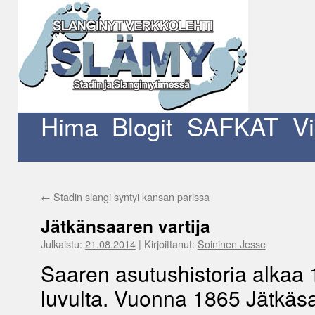
Siirry
sisältöön
Hima
Blogit
SAFKAT
V
←
Stadin slangi syntyi kansan parissa
Jätkänsaaren vartija
Julkaistu:
21.08.2014
|
Kirjoittanut:
Soininen Jesse
Saaren asutushistoria alkaa
luvulta. Vuonna 1865 Jätkäsa