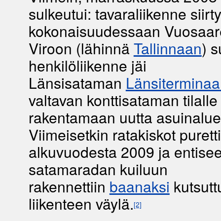
sulkeutui: tavaraliikenne siirty
kokonaisuudessaan Vuosaare
Viroon (lähinnä
Tallinnaan
) 
henkilöliikenne jäi
Länsisataman
Länsiterminaal
valtavan konttisataman tilalle 
rakentamaan uutta asuinaluet
Viimeisetkin ratakiskot puretti
alkuvuodesta 2009 ja entise
satamaradan kuiluun
rakennettiin
baanaksi
kutsutt
liikenteen väylä.
[2]