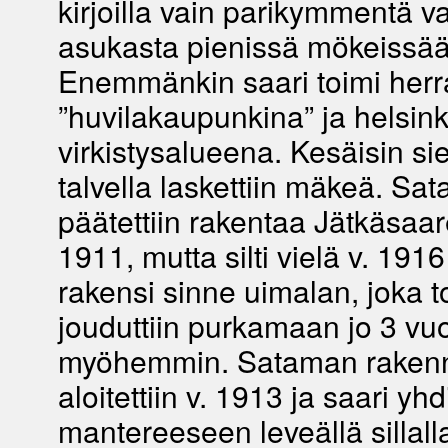
kirjoilla vain parikymmentä va
asukasta pienissä mökeissää
Enemmänkin saari toimi her
”huvilakaupunkina” ja helsink
virkistysalueena. Kesäisin siel
talvella laskettiin mäkeä. Sa
päätettiin rakentaa Jätkäsaar
1911, mutta silti vielä v. 191
rakensi sinne uimalan, joka t
jouduttiin purkamaan jo 3 vuo
myöhemmin. Sataman rakenn
aloitettiin v. 1913 ja saari yhdi
mantereeseen leveällä sillall