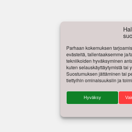
Hal
su
Parhaan kokemuksen tarjoamise
evästeitä, tallentaaksemme ja/t
tekniikoiden hyväksyminen antaa
kuten selauskäyttäytymistä tai yk
Suostumuksen jättäminen tai per
tiettyihin ominaisuuksiin ja toim
Hyväksy
Vai