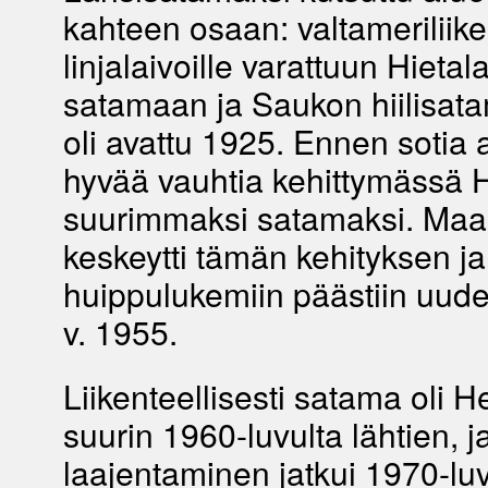
kahteen osaan: valtameriliik
linjalaivoille varattuun Hieta
satamaan ja Saukon hiilisat
oli avattu 1925. Ennen sotia a
hyvää vauhtia kehittymässä H
suurimmaksi satamaksi. Maa
keskeytti tämän kehityksen j
huippulukemiin päästiin uude
v. 1955.
Liikenteellisesti satama oli H
suurin 1960-luvulta lähtien, j
laajentaminen jatkui 1970-luv