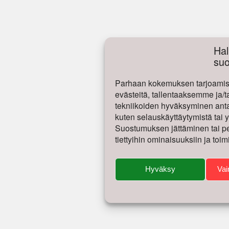
Hal
su
Parhaan kokemuksen tarjoamise
evästeitä, tallentaaksemme ja/t
tekniikoiden hyväksyminen antaa
kuten selauskäyttäytymistä tai yk
Suostumuksen jättäminen tai per
tiettyihin ominaisuuksiin ja toim
Hyväksy
Vai