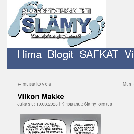
Siirry
sisältöön
Hima
Blogit
SAFKAT
V
←
muistatko vielä
Mun f
Viikon Makke
Julkaistu:
19.03.2023
|
Kirjoittanut:
Slämy toimitus