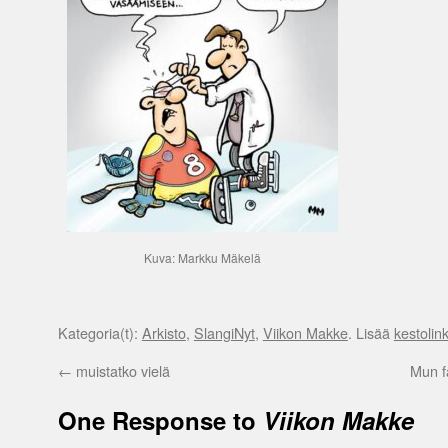
Kuva: Markku Mäkelä
Kategoria(t):
Arkisto
,
SlangiNyt
,
Viikon Makke
. Lisää
kestolink
←
muistatko vielä
Mun f
One Response to
Viikon Makke