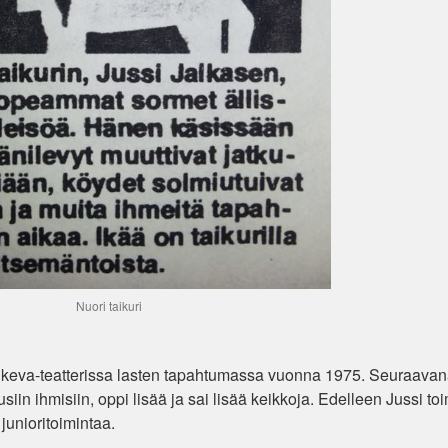
Nuori taikuri
Pukeva-teatterissa lasten tapahtumassa vuonna 1975. Seuraava
 uusiin ihmisiin, oppi lisää ja sai lisää keikkoja. Edelleen Jussi toi
unioritoimintaa.