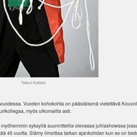
Taikuri Klabbis
aa vuodessa. Vuoden kohokohta on pääsiäisenä vietettävä Kouvo
rikollegaa, myös ulkomailta asti.
a myöhemmin syksyllä suunnitteilla olevassa juhlashowssa joss
yttää 45 vuotta. Slämy ilmoittaa tarkan ajankohdan kun se on tied