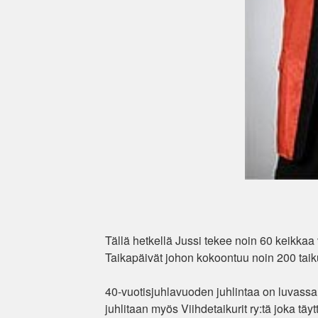
Tällä hetkellä Jussi tekee noin 60 keikk
Taikapäivät johon kokoontuu noin 200 taiku
40-vuotisjuhlavuoden juhlintaa on luvass
juhlitaan myös Viihdetaikurit ry:tä joka tä