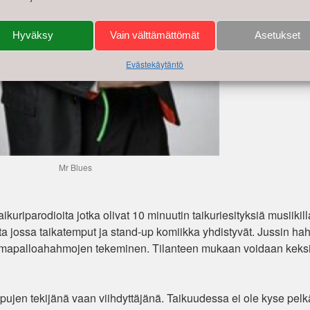
Hyväksy
Vain välttämättömät
Asetukset
Evästekäytäntö
Mr Blues
ikuriparodioita jotka olivat 10 minuutin taikuriesityksiä musiikill
 jossa taikatemput ja stand-up komiikka yhdistyvät. Jussin ha
a ilmapalloahahmojen tekeminen. Tilanteen mukaan voidaan keks
pujen tekijänä vaan viihdyttäjänä. Taikuudessa ei ole kyse pel