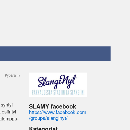
Kypärä
→
 syntyi
SLAMY facebook
https://www.facebook.com
esiintyi
/groups/slanginyt/
katemppu-
Kategoriat