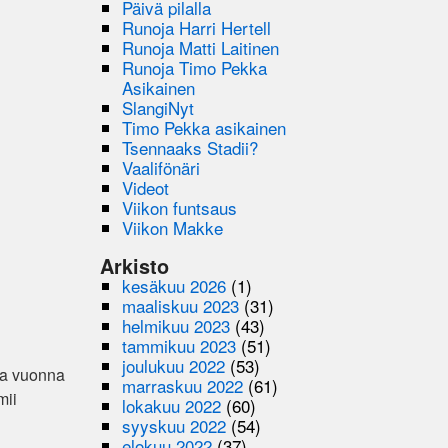
Päivä pilalla
Runoja Harri Hertell
Runoja Matti Laitinen
Runoja Timo Pekka
Asikainen
SlangiNyt
Timo Pekka asikainen
Tsennaaks Stadii?
Vaalifönäri
Videot
Viikon funtsaus
Viikon Makke
Arkisto
kesäkuu 2026
(1)
maaliskuu 2023
(31)
helmikuu 2023
(43)
tammikuu 2023
(51)
joulukuu 2022
(53)
na vuonna
marraskuu 2022
(61)
mii
lokakuu 2022
(60)
syyskuu 2022
(54)
elokuu 2022
(37)