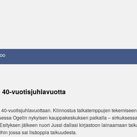
oo
ä 40-vuotisjuhlavuotta
a 40-vuotisjuhlavuottaan. Kiinnostus taikatemppujen tekemiseen
sessa Ogelin nykyisen kauppakeskuksen paikalla – sirkuksessa 
Esityksen jälkeen nuori Jussi dallasi kirjastoon lainaamaan tai
ihin jossa sai lisäoppia taikuudesta.