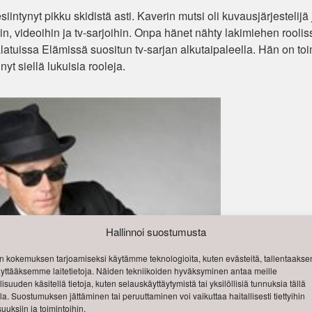
siintynyt pikku skidistä asti. Kaverin mutsi oli kuvausjärjestelijä
, videoihin ja tv-sarjoihin. Onpa hänet nähty lakimiehen roolis
atuissa Elämissä suositun tv-sarjan alkutaipaleella. Hän on toi
t siellä lukuisia rooleja.
Hallinnoi suostumusta
 kokemuksen tarjoamiseksi käytämme teknologioita, kuten evästeitä, tallentaak
käyttääksemme laitetietoja. Näiden tekniikoiden hyväksyminen antaa meille
isuuden käsitellä tietoja, kuten selauskäyttäytymistä tai yksilöllisiä tunnuksia tällä
lla. Suostumuksen jättäminen tai peruuttaminen voi vaikuttaa haitallisesti tiettyihin
uuksiin ja toimintoihin.