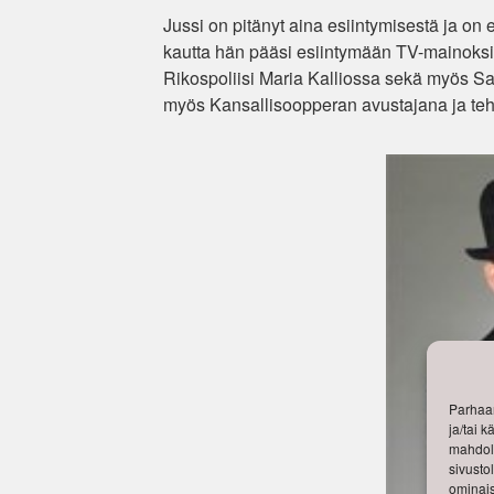
Jussi on pitänyt aina esiintymisestä ja on e
kautta hän pääsi esiintymään TV-mainoksiin
Rikospoliisi Maria Kalliossa sekä myös Sal
myös Kansallisoopperan avustajana ja tehny
Parhaan
ja/tai 
mahdoll
sivusto
ominais