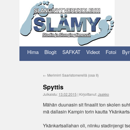
Siirry
sisältöön
Hima
Blogit
SAFKAT
Videot
Fotoi
Byr
←
Merimirri Saaristomerellä (osa II)
Spyttis
Julkaistu:
13.02.2015
|
Kirjoittanut:
Jaakko
Mähän duunasin sit finaalit ton skolen suh
mä dallasin Kampin torin kautta Ykänkartsal
Ykänkartsallahan oli, niinku stadinjengi 