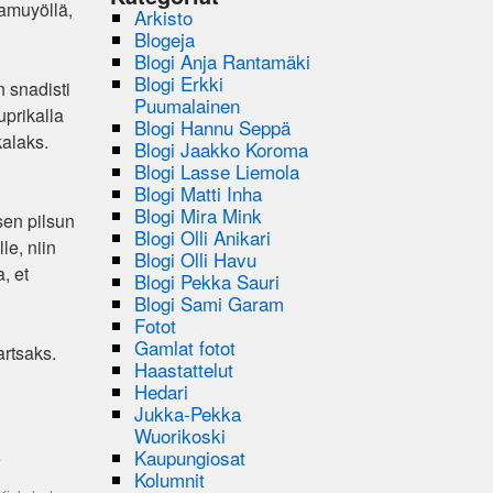
aamuyöllä,
Arkisto
Blogeja
Blogi Anja Rantamäki
Blogi Erkki
n snadisti
Puumalainen
uprikalla
Blogi Hannu Seppä
kalaks.
Blogi Jaakko Koroma
Blogi Lasse Liemola
Blogi Matti Inha
Blogi Mira Mink
sen pilsun
Blogi Olli Anikari
le, niin
Blogi Olli Havu
, et
Blogi Pekka Sauri
Blogi Sami Garam
Fotot
Gamlat fotot
artsaks.
Haastattelut
Hedari
Jukka-Pekka
Wuorikoski
Kaupungiosat
.
Kolumnit