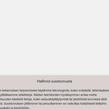
Hallinnoi suostumusta
 kokemuksen tarjoamiseksi käytämme teknologioita, kuten evästeitä, tallentaak
käyttääksemme laitetietoja. Näiden tekniikoiden hyväksyminen antaa meille
isuuden käsitellä tietoja, kuten selauskäyttäytymistä tai yksilöllisiä tunnuksia tällä
lla. Suostumuksen jättäminen tai peruuttaminen voi vaikuttaa haitallisesti tiettyihin
uuksiin ja toimintoihin.