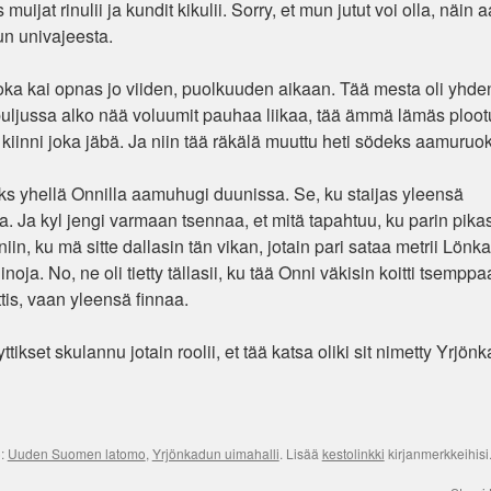
uijat rinulii ja kundit kikulii. Sorry, et mun jutut voi olla, näin 
un univajeesta.
 joka kai opnas jo viiden, puolkuuden aikaan. Tää mesta oli yhde
s puljussa alko nää voluumit pauhaa liikaa, tää ämmä lämäs ploot
rpa kiinni joka jäbä. Ja niin tää räkälä muuttu heti södeks aamuruo
liks yhellä Onnilla aamuhugi duunissa. Se, ku staijas yleensä
. Ja kyl jengi varmaan tsennaa, et mitä tapahtuu, ku parin pika
n, ku mä sitte dallasin tän vikan, jotain pari sataa metrii Lönkal
inoja. No, ne oli tietty tällasii, ku tää Onni väkisin koitti tsemppaa
ttis, vaan yleensä finnaa.
ikset skulannu jotain roolii, et tää katsa oliki sit nimetty Yrjönk
):
Uuden Suomen latomo
,
Yrjönkadun uimahalli
. Lisää
kestolinkki
kirjanmerkkeihisi