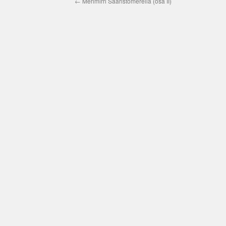
←
Merimirri Saaristomerellä (osa II)