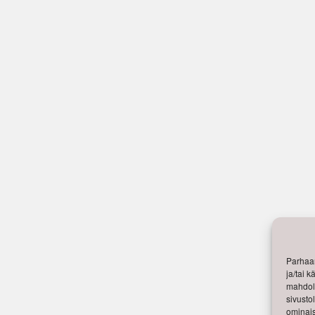
Parhaan
ja/tai 
mahdoll
sivusto
ominais