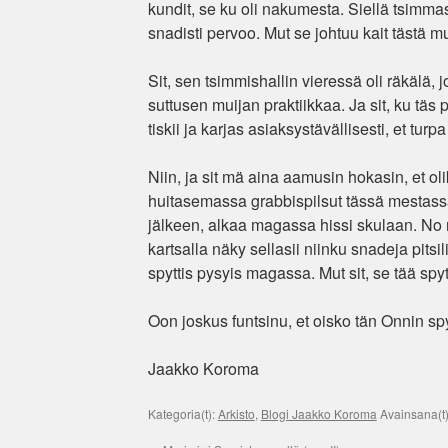
kundit, se ku oli nakumesta. Siellä tsimmas m
snadisti pervoo. Mut se johtuu
kait tästä m
Sit, sen tsimmishallin vieressä oli räkälä,
suttusen muijan praktiikkaa. Ja sit, ku tä
tiskii ja karjas asiaksystävällisesti, et tu
Niin, ja sit mä aina aamusin hokasin, et o
huitasemassa grabbispilsut tässä mestassa
jälkeen, alkaa magassa hissi skulaan. No nii
kartsalla näky sellasii niinku snadeja pitsili
spyttis pysyis magassa. Mut sit, se tää spy
Oon joskus funtsinu, et oisko tän Onnin spytt
Jaakko Koroma
Kategoria(t):
Arkisto
,
Blogi Jaakko Koroma
Avainsana(t