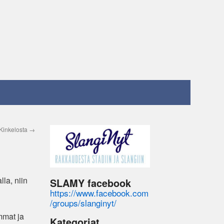
 Kinkelosta
→
la, niin
SLAMY facebook
https://www.facebook.com
/groups/slanginyt/
mmat ja
Kategoriat