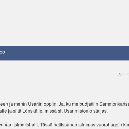
oo
Stoori
teen ja menin Usariin oppiin. Ja, ku me budjattiin Sammonkartsal
le ja siitä Lönskälle, missä sit Usarin latomo staijas.
tsennaa, tsimmishalli. Tässä hallissahan tsimmas vuorohugein ki