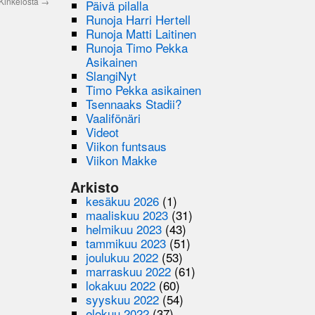
 Kinkelosta
→
Päivä pilalla
Runoja Harri Hertell
Runoja Matti Laitinen
Runoja Timo Pekka
Asikainen
SlangiNyt
Timo Pekka asikainen
Tsennaaks Stadii?
Vaalifönäri
Videot
Viikon funtsaus
Viikon Makke
Arkisto
kesäkuu 2026
(1)
maaliskuu 2023
(31)
helmikuu 2023
(43)
tammikuu 2023
(51)
joulukuu 2022
(53)
marraskuu 2022
(61)
lokakuu 2022
(60)
syyskuu 2022
(54)
elokuu 2022
(37)