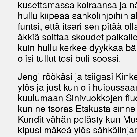
kusettamassa koiraansa ja nä
hullu kiipeää sähkölinjoihin a
funtsi, että itsari sen pitää olla
äkkiä soittaa skoudet paikall
kuin hullu kerkee dyykkaa bärt
olisi tullut tosi buli soossi.
Jengi röökäsi ja tsiigasi Kin
ylös ja just kun oli huipussa
kuulumaan Sinivuokkojen fiu
kun ne tsöräs Etskusta sinne p
Kundit vähän pelästy kun Mu
kipusi mäkeä ylös sähkölinjan