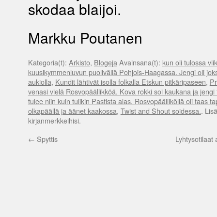
skodaa blaijoi.
Markku Poutanen
Kategoria(t):
Arkisto
,
Blogeja
Avainsana(t):
kun oli tulossa vii
kuusikymmenluvun puoliväliä Pohjois-Haagassa. Jengi oli jok
aukiolla
,
Kundit lähtivät isolla folkalla Etskun pitkäripaseen
,
Pr
venasi vielä Rosvopäällikköä. Kova rokki soi kaukana ja jengi 
tulee niin kuin tulikin Pastista alas. Rosvopäälliköllä oli ta
olkapäällä ja äänet kaakossa
,
Twist and Shout soidessa.
. Lis
kirjanmerkkeihisi.
←
Spyttis
Lyhtysotilaat