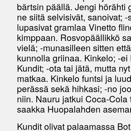
bärtsin päällä. Jengi hörähti 
ne siitä selvisivät, sanoivat; -
lupasivat gramlaa Vinetto fli
kimppaan. Rosvopäällikkö sa
vielä; -munasilleen sitten et
kunnolla griinaa. Kinkelo; -e
Kundit; -ota tai jätä, mutta ny
matkaa. Kinkelo funtsi ja luu
perässä sekä hihkasi; -no jo
niin. Nauru jatkui Coca-Cola 
saakka Huopalahden aseman 
Kundit olivat palaamassa Bo