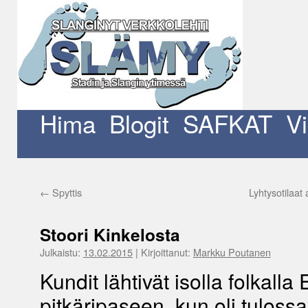
Siirry
sisältöön
Hima
Blogit
SAFKAT
V
←
Spyttis
Lyhtysotilaat
Stoori Kinkelosta
Julkaistu:
13.02.2015
|
Kirjoittanut:
Markku Poutanen
Kundit lähtivät isolla folkalla
pitkäripaseen, kun oli tuloss