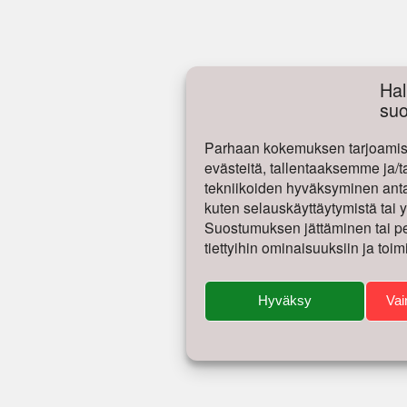
Hal
su
Parhaan kokemuksen tarjoamise
evästeitä, tallentaaksemme ja/t
tekniikoiden hyväksyminen antaa
kuten selauskäyttäytymistä tai yk
Suostumuksen jättäminen tai per
tiettyihin ominaisuuksiin ja toim
Hyväksy
Vai