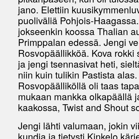
jano. Elettiin kuusikymmenlu
puoliväliä Pohjois-Haagassa. 
jokseenkin koossa Thalian au
Primppalan edessä. Jengi ven
Rosvopäällikköä. Kova rokki
ja jengi tsennasivat heti, siel
niin kuin tulikin Pastista alas.
Rosvopäälliköllä oli taas tap
mukaan mankka olkapäällä j
kaakossa, Twist and Shout s
Jengi lähti valumaan, jokin vii
kundia ja tietysti Kinkelo kärj