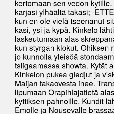
kertomaan sen vedon kytille.
karjasi ylhäältä takasi; -E
kun en ole vielä tseenanut sitä
kasi, ysi ja kypä. Kinkelo lähti
laskeutumaan alas skreppana
kun styrgan klokut. Ohiksen ri
jo kunnolla yleisöä stondaam
tsiigaamassa showta. Kytät a
Kinkelon pukea gledjut ja vis
Maijan takaovesta inee. Transii
lipumaan Orapihlajatietä ala
kyttiksen pahnoille. Kundit lä
Emolle ja Nousevalle brassa