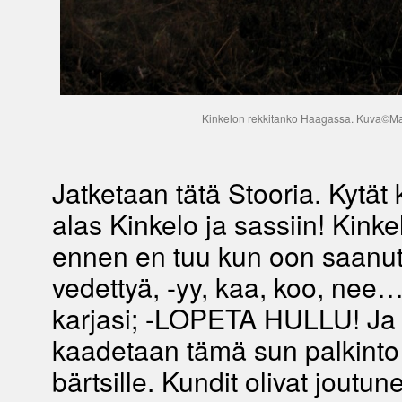
Kinkelon rekkitanko Haagassa. Kuva©M
Jatketaan tätä Stooria. Kytät k
alas Kinkelo ja sassiin! Kinke
ennen en tuu kun oon saanu
vedettyä, -yy, kaa, koo, nee
karjasi; -LOPETA HULLU! Ja 
kaadetaan tämä sun palkinto 
bärtsille. Kundit olivat joutun