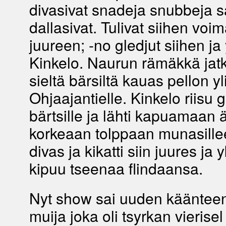
divasivat snadeja snubbeja 
dallasivat. Tulivat siihen voim
juureen; -no gledjut siihen ja
Kinkelo. Naurun rämäkkä jatku
sieltä bärsiltä kauas pellon yl
Ohjaajantielle. Kinkelo riisu g
bärtsille ja lähti kapuamaan 
korkeaan tolppaan munasille
divas ja kikatti siin juures ja 
kipuu tseenaa flindaansa.
Nyt show sai uuden käänteen
muija joka oli tsyrkan vierisel 