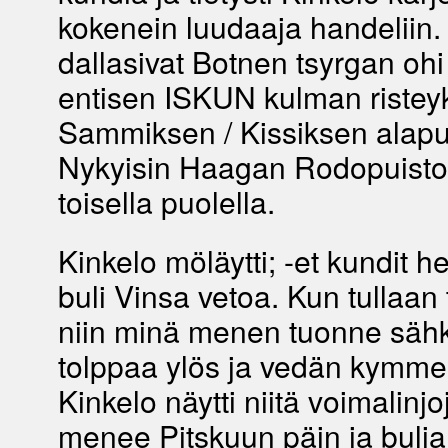
kokenein luudaaja handeliin.
dallasivat Botnen tsyrgan ohi
entisen ISKUN kulman riste
Sammiksen / Kissiksen alapuo
Nykyisin Haagan Rodopuisto 
toisella puolella.
Kinkelo möläytti; -et kundit h
buli Vinsa vetoa. Kun tullaan 
niin minä menen tuonne sähk
tolppaa ylös ja vedän kymme
Kinkelo näytti niitä voimalinjo
menee Pitskuun päin ja buli