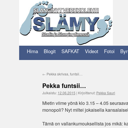
Siirry
sisältöön
Hima
Blogit
SAFKAT
Videot
Fotoi
Byr
←
Pekka skrivaa, funtsii…
Pekka funtsii…
Julkaistu:
12.06.2015
|
Kirjoittanut:
Pekka Sauri
Mietin viime yönä klo 3.15 – 4.05 seuraavaa:
monopoli? Nyt miltei jokaisella kansalaisel
Tämä on vallankumouksellista jos mikä: kai