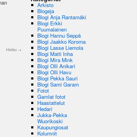
nnan
Arkisto
Blogeja
Blogi Anja Rantamäki
Blogi Erkki
Puumalainen
Blogi Hannu Seppä
Blogi Jaakko Koroma
Blogi Lasse Liemola
Hietsu
→
Blogi Matti Inha
Blogi Mira Mink
Blogi Olli Anikari
Blogi Olli Havu
Blogi Pekka Sauri
Blogi Sami Garam
Fotot
Gamlat fotot
Haastattelut
Hedari
Jukka-Pekka
Wuorikoski
Kaupungiosat
Kolumnit