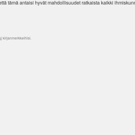
 että tämä antaisi hyvät mahdollisuudet ratkaista kaikki ihmisku
ki
kirjanmerkkeihisi.