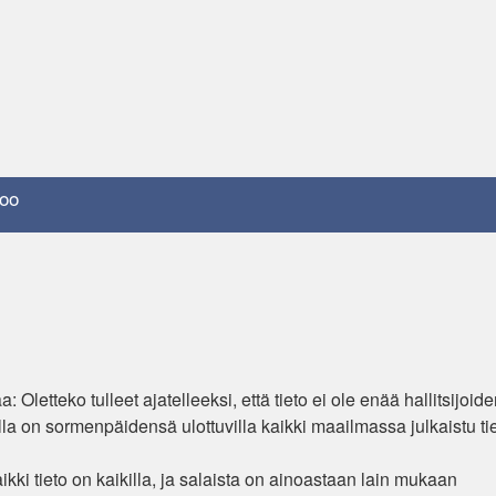
oo
 Oletteko tulleet ajatelleeksi, että tieto ei ole enää hallitsijoid
la on sormenpäidensä ulottuvilla kaikki maailmassa julkaistu tie
kki tieto on kaikilla, ja salaista on ainoastaan lain mukaan