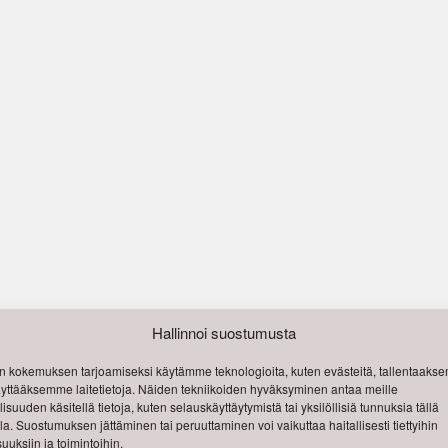
Hallinnoi suostumusta
 kokemuksen tarjoamiseksi käytämme teknologioita, kuten evästeitä, tallentaak
käyttääksemme laitetietoja. Näiden tekniikoiden hyväksyminen antaa meille
isuuden käsitellä tietoja, kuten selauskäyttäytymistä tai yksilöllisiä tunnuksia tällä
lla. Suostumuksen jättäminen tai peruuttaminen voi vaikuttaa haitallisesti tiettyihin
uuksiin ja toimintoihin.