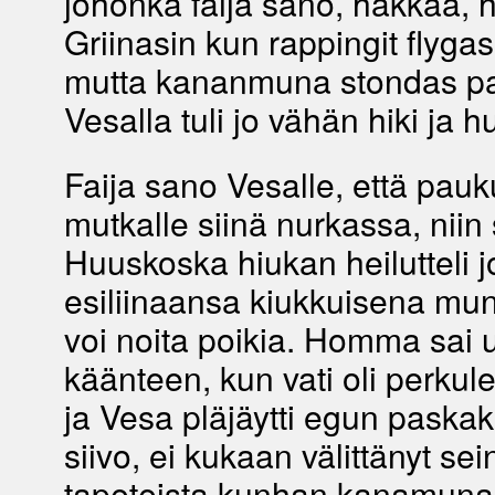
johonka faija sano, hakkaa, 
Griinasin kun rappingit flyga
mutta kananmuna stondas pa
Vesalla tuli jo vähän hiki ja hui
Faija sano Vesalle, että pauk
mutkalle siinä nurkassa, niin s
Huuskoska hiukan heilutteli j
esiliinaansa kiukkuisena mun
voi noita poikia. Homma sai
käänteen, kun vati oli perkul
ja Vesa pläjäytti egun paskaks
siivo, ei kukaan välittänyt sein
tapeteista kunhan kanamuna 