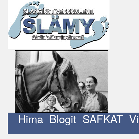
Siirry
sisältöön
Hima
Blogit
SAFKAT
V