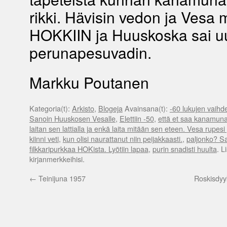
rikki. Hävisin vedon ja Vesa 
HOKKIIN ja Huuskoska sai 
perunapesuvadin.
Markku Poutanen
Kategoria(t):
Arkisto
,
Blogeja
Avainsana(t):
-60 lukujen vaihd
Sanoin Huuskosen Vesalle
,
Elettiin -50
,
että et saa kanamunaa
laitan sen lattialla ja enkä laita mitään sen eteen. Vesa rupesi 
kiinni veti
,
kun olisi naurattanut niin peijakkaasti.
,
paljonko? Sa
filkkaripurkkaa HOKista. Lyötiin lapaa
,
purin snadisti huulta
. L
kirjanmerkkeihisi.
←
Teinijuna 1957
Roskisdyyk