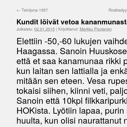
←
Teinijuna 1957
Roskisdyyk
Kundit löivät vetoa kananmunast
Julkaistu:
02.01.2015
|
Kirjoittanut:
Markku Poutanen
Elettiin -50,-60 lukujen vaihd
Haagassa. Sanoin Huuskosen
että et saa kanamunaa rikki 
kun laitan sen lattialla ja enkä
mitään sen eteen. Vesa rupesi
tokaisi siihen, kiinni veti, pal
Sanoin että 10kpl filkkaripur
HOKista. Lyötiin lapaa, purin 
huulta, kun olisi naurattanut n