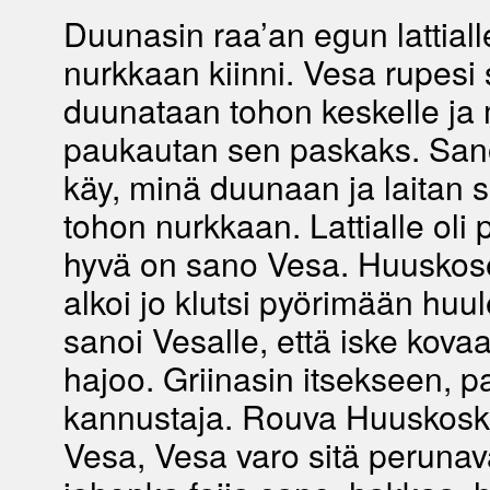
Duunasin raa’an egun lattiall
nurkkaan kiinni. Vesa rupesi s
duunataan tohon keskelle ja
paukautan sen paskaks. Sano
käy, minä duunaan ja laitan se
tohon nurkkaan. Lattialle oli
hyvä on sano Vesa. Huuskosen
alkoi jo klutsi pyörimään huu
sanoi Vesalle, että iske kovaa
hajoo. Griinasin itsekseen, p
kannustaja. Rouva Huuskoska
Vesa, Vesa varo sitä perunava