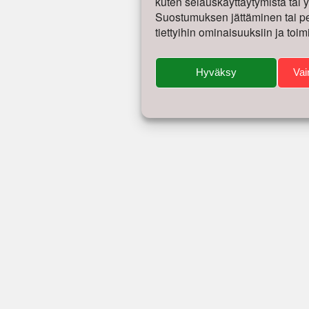
kuten selauskäyttäytymistä tai yk
Suostumuksen jättäminen tai per
tiettyihin ominaisuuksiin ja toim
Hyväksy
Vai