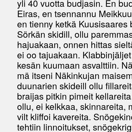
yli 40 vuotta budjasin. En bu
Eiras, en tsennannu Meikku
en tienny ketkä Kuusisaares 
Sörkän skidill, ollu paremma
hajuakaan, onnen hittas sieltä,
ei oo tajuakaan. Klabbinjäljet
kesän kuumaan asvalttiin. Näi
mä itseni Näkinkujan maisemi
duunarien skideill ollu fillarei
braijas pitkin pimeit kellareit
ollu, ei kelkkaa, skinnareita, mu
vilt kliffoi kavereita. Snögeki
tehtiin linnoitukset, snögekri