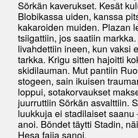
Sörkän kaverukset. Kesät kul
Blobikassa uiden, kanssa pi
kakaroiden muiden. Plazan le
tsiigattiin, jos saatiin markka
livahdettiin ineen, kun vaksi e
tarkka. Krigu sitten hajoitti k
skidilauman. Mut pantiin Ruo
stogeen, sain ikuisen trauma
loppui, sotakorvaukset makset
juurruttiin Sörkän asvalttiin. 
luukkuja ei stadilaiset saanu
anoi. Böndet täytti Stadin, näin
Hesa faija sanoi.