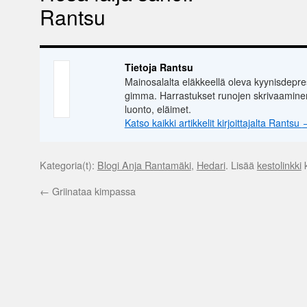
Rantsu
Tietoja Rantsu
Mainosalalta eläkkeellä oleva kyynisdepre
gimma. Harrastukset runojen skrivaaminen
luonto, eläimet.
Katso kaikki artikkelit kirjoittajalta Rantsu
Kategoria(t):
Blogi Anja Rantamäki
,
Hedari
. Lisää
kestolinkki
k
←
Griinataa kimpassa