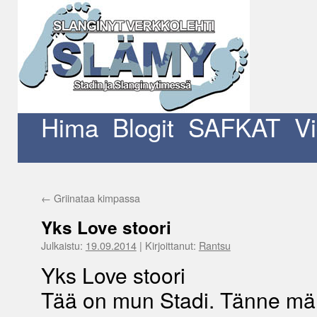
Siirry
sisältöön
Hima
Blogit
SAFKAT
V
←
Griinataa kimpassa
Yks Love stoori
Julkaistu:
19.09.2014
|
Kirjoittanut:
Rantsu
Yks Love stoori
Tää on mun Stadi. Tänne mä 