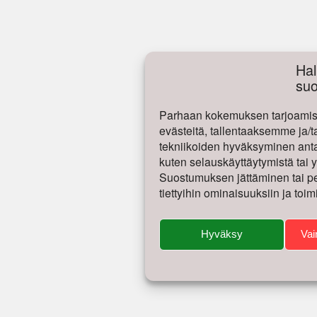
Hal
su
Parhaan kokemuksen tarjoamise
evästeitä, tallentaaksemme ja/t
tekniikoiden hyväksyminen antaa
kuten selauskäyttäytymistä tai yk
Suostumuksen jättäminen tai per
tiettyihin ominaisuuksiin ja toim
Hyväksy
Vai