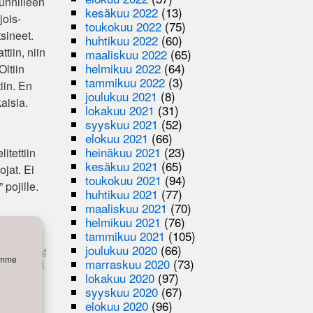
uunnilleen
kesäkuu 2022
(13)
jois-
toukokuu 2022
(75)
sineet.
huhtikuu 2022
(60)
iin, niin
maaliskuu 2022
(65)
helmikuu 2022
(64)
Oltiin
tammikuu 2022
(3)
iin. En
joulukuu 2021
(8)
aisia.
lokakuu 2021
(31)
syyskuu 2021
(52)
elokuu 2021
(66)
heinäkuu 2021
(23)
itettiin
kesäkuu 2021
(65)
jat. Ei
toukokuu 2021
(94)
 pojille.
huhtikuu 2021
(77)
maaliskuu 2021
(70)
helmikuu 2021
(76)
tammikuu 2021
(105)
joulukuu 2020
(66)
gaan. Mammat
semme
marraskuu 2020
(73)
areita säkki
lokakuu 2020
(97)
...
syyskuu 2020
(67)
elokuu 2020
(96)