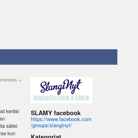
uhlaristeily
→
at keräsi
SLAMY facebook
https://www.facebook.com
aan
/groups/slanginyt/
ita säkki
vaa kun
Kategoriat