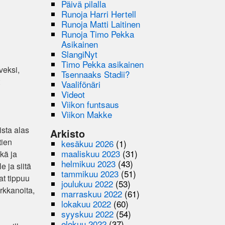
Päivä pilalla
Runoja Harri Hertell
Runoja Matti Laitinen
Runoja Timo Pekka
Asikainen
SlangiNyt
Timo Pekka asikainen
veksi,
Tsennaaks Stadii?
Vaalifönäri
Videot
Viikon funtsaus
Viikon Makke
ista alas
Arkisto
tien
kesäkuu 2026
(1)
maaliskuu 2023
(31)
ykä ja
helmikuu 2023
(43)
 ja siitä
tammikuu 2023
(51)
at tippuu
joulukuu 2022
(53)
orkkanoita,
marraskuu 2022
(61)
lokakuu 2022
(60)
syyskuu 2022
(54)
elokuu 2022
(37)