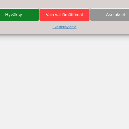
Stadin Slangi ry:n 20-vuotisj
Hyväksy
Vain välttämättömät
Asetukset
Evästekäytäntö