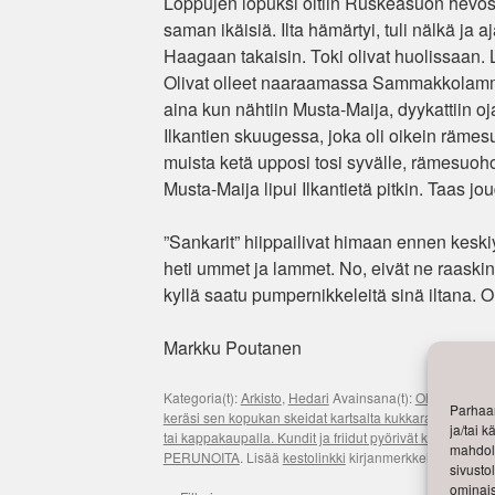
Loppujen lopuksi oltiin Ruskeasuon hevosta
saman ikäisiä. Ilta hämärtyi, tuli nälkä ja 
Haagaan takaisin. Toki olivat huolissaan. 
Olivat olleet naaraamassa Sammakkolammest
aina kun nähtiin Musta-Maija, dyykattiin oja
Ilkantien skuugessa, joka oli oikein rämes
muista ketä upposi tosi syvälle, rämesuohon,
Musta-Maija lipui Ilkantietä pitkin. Taas jo
”Sankarit” hiippailivat himaan ennen keskiyöt
heti ummet ja lammet. No, eivät ne raaskin
kyllä saatu pumpernikkeleitä sinä iltana. Onne
Markku Poutanen
Kategoria(t):
Arkisto
,
Hedari
Avainsana(t):
Oli aurinkoi
Parhaan
keräsi sen kopukan skeidat kartsalta kukkaravinteeksi. -
ja/tai 
tai kappakaupalla. Kundit ja friidut pyörivät kauppiaa
mahdoll
PERUNOITA
. Lisää
kestolinkki
kirjanmerkkeihisi.
sivusto
ominais