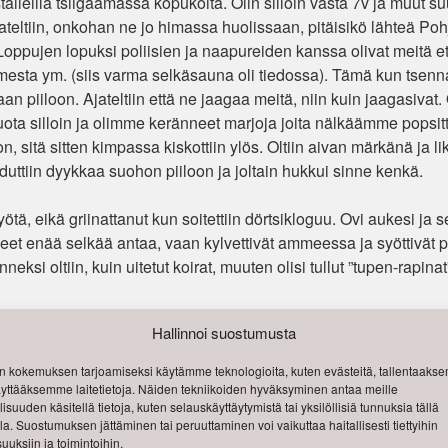
lleilla tsiigaamassa kopukoita. Olin silloin vasta 7v ja muut s
ajateltiin, onkohan ne jo himassa huolissaan, pitäisikö lähteä Poh
Loppujen lopuksi poliisien ja naapureiden kanssa olivat meitä et
a ym. (siis varma selkäsauna oli tiedossa). Tämä kun tsennatt
an piiloon. Ajateltiin että ne jaagaa meitä, niin kuin jaagasivat. 
uota silloin ja olimme keränneet marjoja joita nälkäämme popsitt
 sitä sitten kimpassa kiskottiin ylös. Oltiin aivan märkänä ja lik
uduttiin dyykkaa suohon piiloon ja joltain hukkui sinne kenkä.
ä, eikä griinattanut kun soitettiin dörtsikloguu. Ovi aukesi ja sel
eet enää selkää antaa, vaan kylvettivät ammeessa ja syöttivät po
ksi oltiin, kuin uitetut koirat, muuten olisi tullut ”tupen-rapinat”
Hallinnoi suostumusta
nen aamupäivä ja vuosi 1957. Tuli perunakauppias hevoskärryineen Pohjois-Haa
 kokemuksen tarjoamiseksi käytämme teknologioita, kuten evästeitä, tallentaak
Pryyy polle.. ja pysähtyi Ohjaajantien ja P
,
sekä muita juureksia. Slumppaa sai podl
käyttääksemme laitetietoja. Näiden tekniikoiden hyväksyminen antaa meille
n kanssa huutamassa joka raban alakerrassa niin kovaa kun jaksoivat; -PERUNOITAA.
isuuden käsitellä tietoja, kuten selauskäyttäytymistä tai yksilöllisiä tunnuksia tällä
lla. Suostumuksen jättäminen tai peruuttaminen voi vaikuttaa haitallisesti tiettyihin
uuksiin ja toimintoihin.