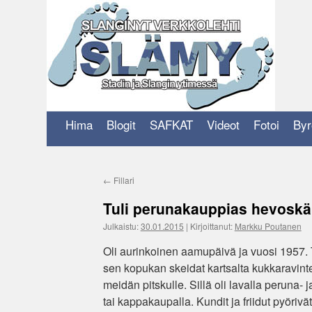
Siirry
sisältöön
Hima
Blogit
SAFKAT
Videot
Fotoi
Byr
←
Fillari
Tuli perunakauppias hevoskä
Julkaistu:
30.01.2015
|
Kirjoittanut:
Markku Poutanen
Oli aurinkoinen aamupäivä ja vuosi 1957
sen kopukan skeidat kartsalta kukkaravinte
meidän pitskulle. Sillä oli lavalla peruna
tai kappakaupalla. Kundit ja friidut pyör