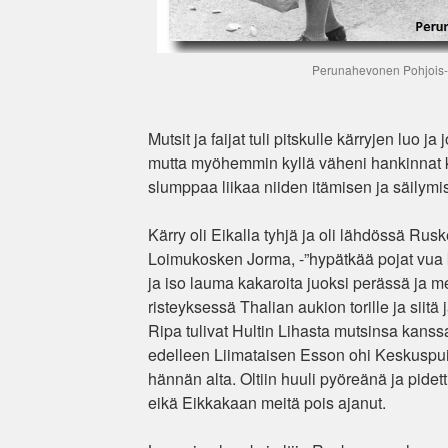
Perunahevonen Pohjois
Mutsit ja faijat tuli pitskulle kärryjen luo j
mutta myöhemmin kyllä väheni hankinnat kun
slumppaa liikaa niiden itämisen ja säilymis
Kärry oli Eikalla tyhjä ja oli lähdössä Rusk
Loimukosken Jorma, -”hypätkää pojat vua kyy
ja iso lauma kakaroita juoksi perässä ja m
risteyksessä Thalian aukion torille ja siitä 
Ripa tulivat Hultin Lihasta mutsinsa kanssa
edelleen Liimataisen Esson ohi Keskuspuis
hännän alta. Oltiin huuli pyöreänä ja pidet
eikä Eikkakaan meitä pois ajanut.