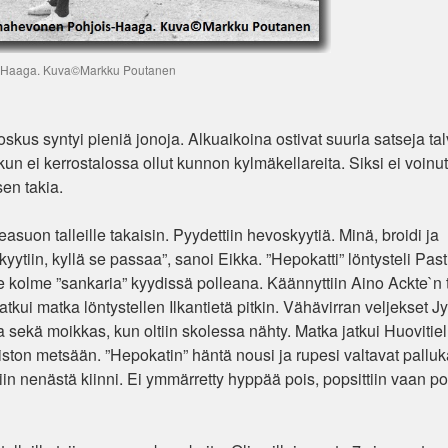
-Haaga. Kuva©Markku Poutanen
a joskus syntyi pieniä jonoja. Alkuaikoina ostivat suuria satseja tal
 ei kerrostalossa ollut kunnon kylmäkellareita. Siksi ei voinut
en takia.
easuon talleille takaisin. Pyydettiin hevoskyytiä. Minä, broidi ja
tiin, kyllä se passaa”, sanoi Eikka. ”Hepokatti” löntysteli Past
e kolme ”sankaria” kyydissä polleana. Käännyttiin Aino Ackte`n 
jatkui matka löntystellen Ilkantietä pitkin. Vähävirran veljekset J
 sekä moikkas, kun oltiin skolessa nähty. Matka jatkui Huovitielle
ton metsään. ”Hepokatin” häntä nousi ja rupesi valtavat palluk
tiin nenästä kiinni. Ei ymmärretty hyppää pois, popsittiin vaan p