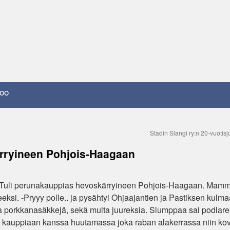
oo
Stadin Slangi ry:n 20-vuotisj
rryineen Pohjois-Haagaan
. Tuli perunakauppias hevoskärryineen Pohjois-Haagaan. Mamm
eksi. -Pryyy polle.. ja pysähtyi Ohjaajantien ja Pastiksen kulm
- ja porkkanasäkkejä, sekä muita juureksia. Slumppaa sai podlare
ivät kauppiaan kanssa huutamassa joka raban alakerrassa niin ko