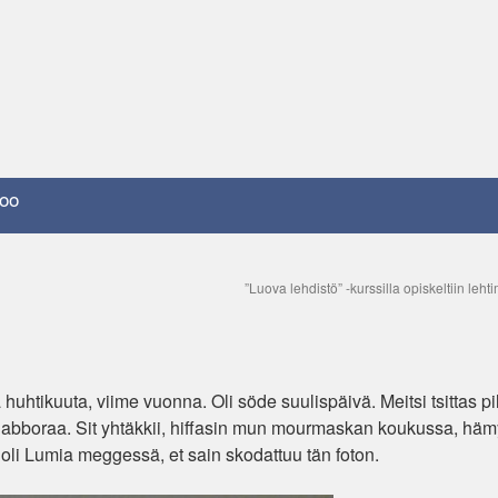
oo
”Luova lehdistö” -kurssilla opiskeltiin leht
 huhtikuuta, viime vuonna. Oli söde suulispäivä. Meitsi tsittas pil
adii abboraa. Sit yhtäkkii, hiffasin mun mourmaskan koukussa, häm
s oli Lumia meggessä, et sain skodattuu tän foton.