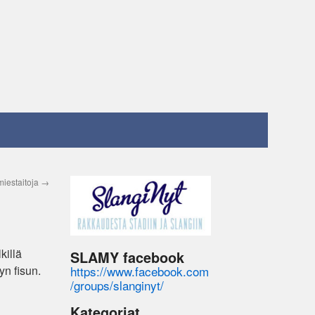
imiestaitoja
→
killä
SLAMY facebook
https://www.facebook.com
yn fisun.
/groups/slanginyt/
Kategoriat