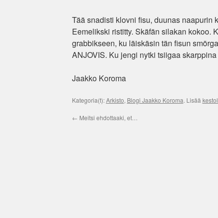
Tää snadisti klovni fisu, duunas naapurin ku
Eemelikski ristitty. Skäfän silakan kokoo.
grabbikseen, ku läiskäsin tän fisun smörgar
ANJOVIS. Ku jengi nytki tsiigaa skarppina t
Jaakko Koroma
Kategoria(t):
Arkisto
,
Blogi Jaakko Koroma
. Lisää
kestol
←
Meitsi ehdottaaki, et…