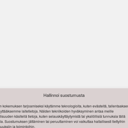
Hallinnoi suostumusta
 kokemuksen tarjoamiseksi käytämme teknologioita, kuten evästeitä, tallentaak
käyttääksemme laitetietoja. Näiden tekniikoiden hyväksyminen antaa meille
isuuden käsitellä tietoja, kuten selauskäyttäytymistä tai yksilöllisiä tunnuksia tällä
lla. Suostumuksen jättäminen tai peruuttaminen voi vaikuttaa haitallisesti tiettyihin
uuksiin ja toimintoihin.