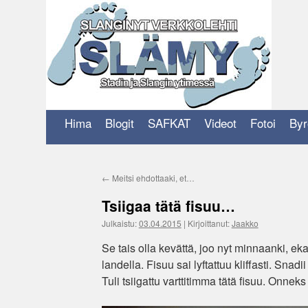
Siirry
sisältöön
Hima
Blogit
SAFKAT
Videot
Fotoi
Byr
←
Meitsi ehdottaaki, et…
Tsiigaa tätä fisuu…
Julkaistu:
03.04.2015
|
Kirjoittanut:
Jaakko
Se tais olla kevättä, joo nyt minnaanki, eka
landella. Fisuu sai lyftattuu kliffasti. Sn
Tuli tsiigattu varttitimma tätä fisuu. Onnek