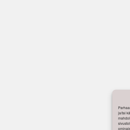
Parhaan
ja/tai 
mahdoll
sivusto
ominais