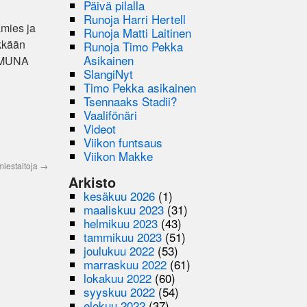
Päivä pilalla
Runoja Harri Hertell
amies ja
Runoja Matti Laitinen
rkkään
Runoja Timo Pekka
Asikainen
oi MUNA
SlangiNyt
Timo Pekka asikainen
Tsennaaks Stadii?
Vaalifönäri
Videot
Viikon funtsaus
Viikon Makke
imiestaitoja
→
Arkisto
kesäkuu 2026
(1)
maaliskuu 2023
(31)
helmikuu 2023
(43)
tammikuu 2023
(51)
joulukuu 2022
(53)
marraskuu 2022
(61)
lokakuu 2022
(60)
syyskuu 2022
(54)
elokuu 2022
(37)