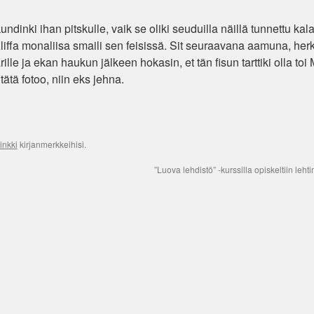
ndinki ihan pitskulle, vaik se oliki seuduilla näillä tunnettu kal
 Kliffa monaliisa smaili sen feisissä. Sit seuraavana aamuna, he
ille ja ekan haukun jälkeen hokasin, et tän fisun tarttiki olla t
ätä fotoo, niin eks jehna.
inkki
kirjanmerkkeihisi.
”Luova lehdistö” -kurssilla opiskeltiin leht