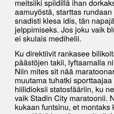
meitsiiki spiidillä ihan dorkak
aamuyöstä, starttas rundaan
snadisti klesa idis, tän napaj
jelppimiseks. Jos joku vaik bl
ei skulais medihelii.
Ku direktiivit rankasee bilikoit
päästöjen takii, lyftaamalla ni
Niin mites sit nää maratoonar
muutama tuhatki sporttaajaa
hiilidioksii statosfääriin, ku 
vaik Stadin City maratoonii. N
kukaan funtsinu, et montaks 