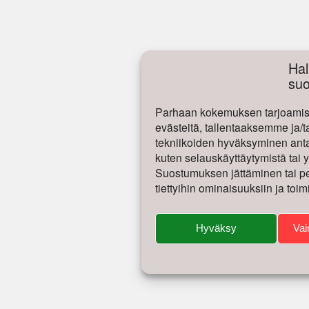
Hal
su
Parhaan kokemuksen tarjoamise
evästeitä, tallentaaksemme ja/t
tekniikoiden hyväksyminen antaa
kuten selauskäyttäytymistä tai yk
Suostumuksen jättäminen tai per
tiettyihin ominaisuuksiin ja toim
Hyväksy
Vai