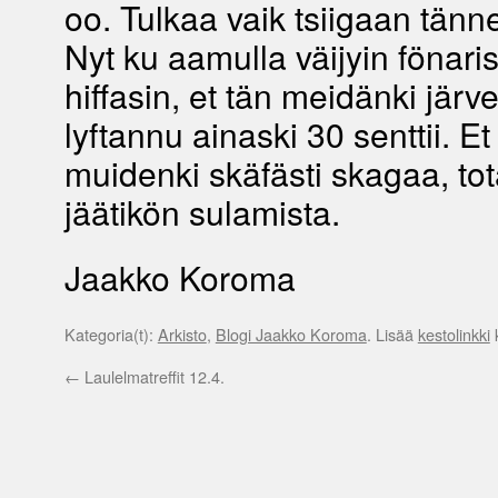
oo. Tulkaa vaik tsiigaan tänne
Nyt ku aamulla väijyin fönaris
hiffasin, et tän meidänki järv
lyftannu ainaski 30 senttii. Et
muidenki skäfästi skagaa, to
jäätikön sulamista.
Jaakko Koroma
Kategoria(t):
Arkisto
,
Blogi Jaakko Koroma
. Lisää
kestolinkki
k
←
Laulelmatreffit 12.4.