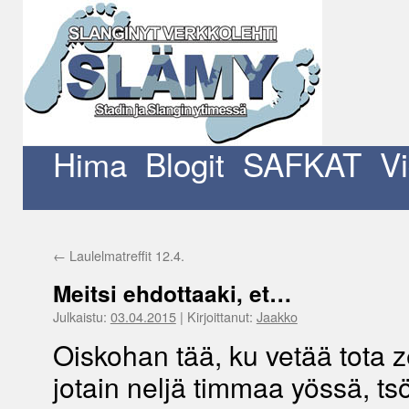
Siirry
sisältöön
Hima
Blogit
SAFKAT
V
←
Laulelmatreffit 12.4.
Meitsi ehdottaaki, et…
Julkaistu:
03.04.2015
|
Kirjoittanut:
Jaakko
Oiskohan tää, ku vetää tota 
jotain neljä timmaa yössä, t