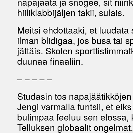
napajäätä ja snögee, sit niink
hiiliklabbijäljen takii, sulais.
Meitsi ehdottaaki, et luudata
ilman blidigaa, jos busa tai 
jättäis. Skolen sporttistimmatk
duunaa finaaliin.
– – – – –
Studasin tos napajäätikköjen
Jengi varmalla funtsii, et eiks
bulimpaa feeluu sen elossa, 
Telluksen globaalit ongelmat.