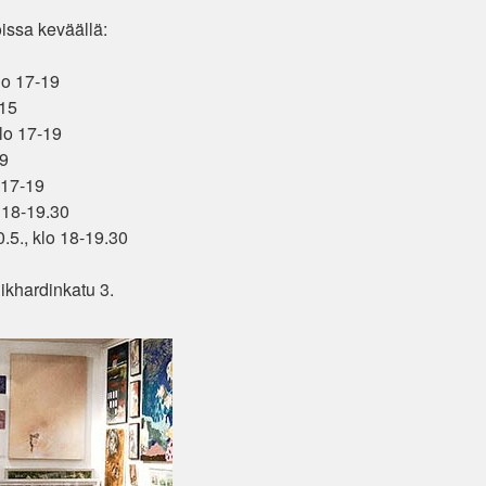
oissa keväällä:
lo 17-19
-15
klo 17-19
19
o 17-19
o 18-19.30
0.5., klo 18-19.30
ikhardinkatu 3.