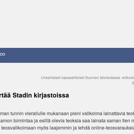
oo
Unkarilaiset vapaaehtoiset Suomen talvisodassa -erikoisn
3
tää Stadin kirjastoissa
n tunnin vierailulle mukanaan pieni valikoima lainattavia teo
inaamon toimintaa ja esillä olevia teoksia saa lainata saman tien
a teosvalikoimaan myös laajemmin ja tehdä online-teosvarauksi