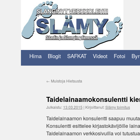
Siirry
sisältöön
Hima
Blogit
SAFKAT
Videot
Fotoi
Byr
←
Muistoja Hietsusta
Taidelainaamokonsulentti kier
Julkaistu:
13.03.2015
|
Kirjoittanut:
Slämy toimitus
Taidelainaamon konsulentti saapuu muutama
Konsulentti esittelee kirjastokävijöille la
Taidelainaamon verkkosivuilla voi tutustu