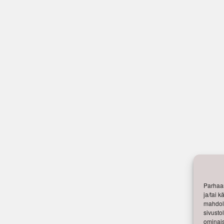
Parhaan
ja/tai 
mahdoll
sivusto
ominais