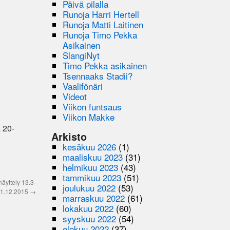
Päivä pilalla
Runoja Harri Hertell
Runoja Matti Laitinen
Runoja Timo Pekka
Asikainen
SlangiNyt
Timo Pekka asikainen
Tsennaaks Stadii?
Vaalifönäri
Videot
Viikon funtsaus
Viikon Makke
 20-
Arkisto
kesäkuu 2026
(1)
maaliskuu 2023
(31)
helmikuu 2023
(43)
tammikuu 2023
(51)
äyttely 13.3-
joulukuu 2022
(53)
1.12.2015
→
marraskuu 2022
(61)
lokakuu 2022
(60)
syyskuu 2022
(54)
elokuu 2022
(37)