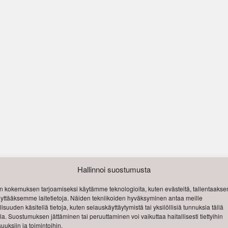
Hallinnoi suostumusta
 kokemuksen tarjoamiseksi käytämme teknologioita, kuten evästeitä, tallentaak
käyttääksemme laitetietoja. Näiden tekniikoiden hyväksyminen antaa meille
isuuden käsitellä tietoja, kuten selauskäyttäytymistä tai yksilöllisiä tunnuksia tällä
lla. Suostumuksen jättäminen tai peruuttaminen voi vaikuttaa haitallisesti tiettyihin
uuksiin ja toimintoihin.