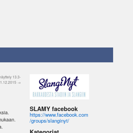
äyttely 13.3-
1.12.2015
→
SLAMY facebook
ksia.
https://www.facebook.com
 mukaan.
/groups/slanginyt/
a.
Kategoriat