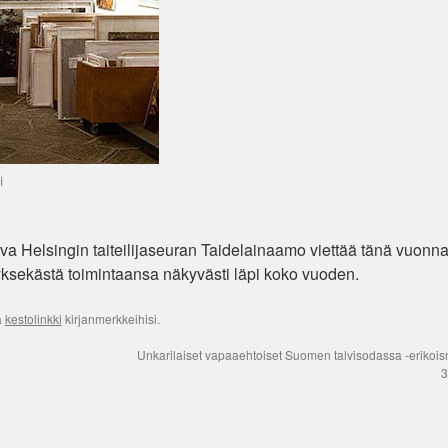
i
va Helsingin taiteilijaseuran Taidelainaamo viettää tänä vuonna
yksekästä toimintaansa näkyvästi läpi koko vuoden.
ä
kestolinkki
kirjanmerkkeihisi.
Unkarilaiset vapaaehtoiset Suomen talvisodassa -erikoisn
3