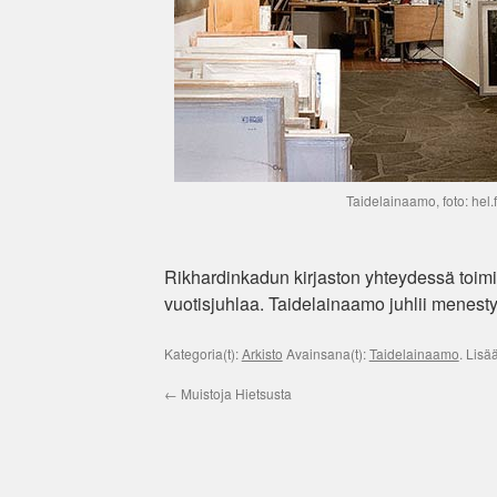
Taidelainaamo, foto: hel.f
Rikhardinkadun kirjaston yhteydessä toimi
vuotisjuhlaa. Taidelainaamo juhlii menest
Kategoria(t):
Arkisto
Avainsana(t):
Taidelainaamo
. Lisä
←
Muistoja Hietsusta