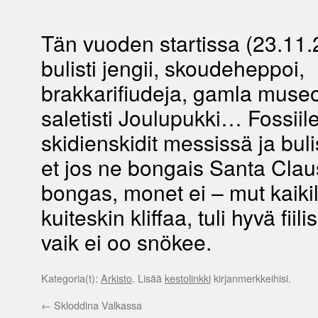
Tän vuoden startissa (23.11.
bulisti jengii, skoudeheppoi,
brakkarifiudeja, gamla museo
saletisti Joulupukki… Fossiile
skidienskidit messissä ja bulist
et jos ne bongais Santa Clau
bongas, monet ei – mut kaikill
kuiteskin kliffaa, tuli hyvä fiili
vaik ei oo snökee.
Kategoria(t):
Arkisto
. Lisää
kestolinkki
kirjanmerkkeihisi.
←
Skloddina Valkassa