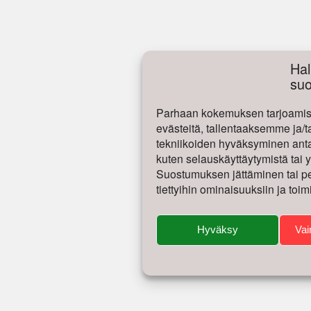
Hal
su
Parhaan kokemuksen tarjoamise
evästeitä, tallentaaksemme ja/t
tekniikoiden hyväksyminen antaa
kuten selauskäyttäytymistä tai yk
Suostumuksen jättäminen tai per
tiettyihin ominaisuuksiin ja toim
Hyväksy
Vai