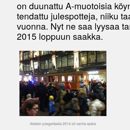
on duunattu A-muotoisia köyn
tendattu julespotteja, niiku t
vuonna. Nyt ne saa lyysaa 
2015 loppuun saakka.
Aleksin julegartsalla 2014 oli vanha spåra