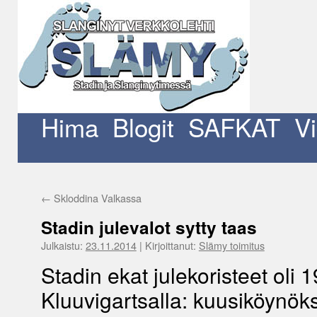
Siirry
sisältöön
Hima
Blogit
SAFKAT
V
←
Skloddina Valkassa
Stadin julevalot sytty taas
Julkaistu:
23.11.2014
|
Kirjoittanut:
Slämy toimitus
Stadin ekat julekoristeet oli 
Kluuvigartsalla: kuusiköynöksi