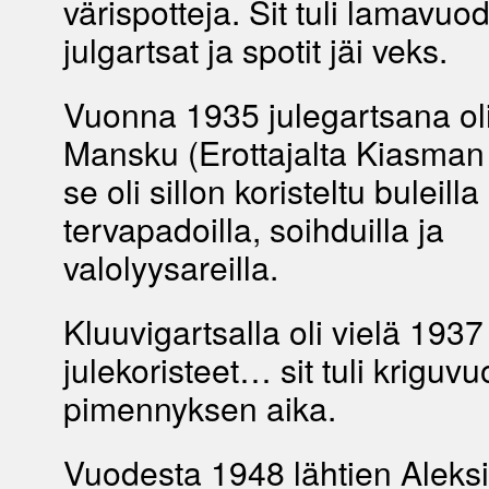
värispotteja. Sit tuli lamavuode
julgartsat ja spotit jäi veks.
Vuonna 1935 julegartsana ol
Mansku (Erottajalta Kiasman 
se oli sillon koristeltu buleilla
tervapadoilla, soihduilla ja
valolyysareilla.
Kluuvigartsalla oli vielä 1937
julekoristeet… sit tuli kriguvu
pimennyksen aika.
Vuodesta 1948 lähtien Aleksi