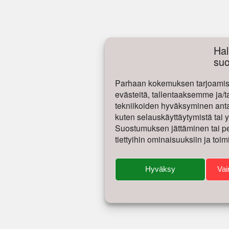
Hal
su
Parhaan kokemuksen tarjoamise
evästeitä, tallentaaksemme ja/t
tekniikoiden hyväksyminen antaa
kuten selauskäyttäytymistä tai yk
Suostumuksen jättäminen tai per
tiettyihin ominaisuuksiin ja toim
Hyväksy
Vai