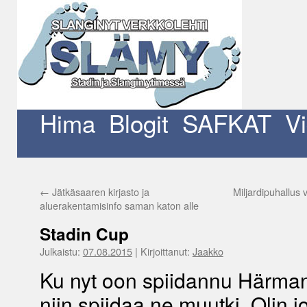
Siirry
sisältöön
Hima
Blogit
SAFKAT
V
←
Jätkäsaaren kirjasto ja
Miljardipuhallus
aluerakentamisinfo saman katon alle
Stadin Cup
Julkaistu:
07.08.2015
|
Kirjoittanut:
Jaakko
Ku nyt oon spiidannu Härman
niin spiidaa ne muutki. Olin jo