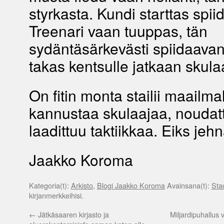
styrkasta. Kundi starttas spii
Treenari vaan tuuppas, tän
sydäntäsärkevästi spiidaava
takas kentsulle jatkaan skula
On fitin monta stailii maailmal
kannustaa skulaajaa, noudat
laadittuu taktiikkaa. Eiks jehn
Jaakko Koroma
Kategoria(t):
Arkisto
,
Blogi Jaakko Koroma
Avainsana(t):
Sta
kirjanmerkkeihisi.
←
Jätkäsaaren kirjasto ja
Miljardipuhallus