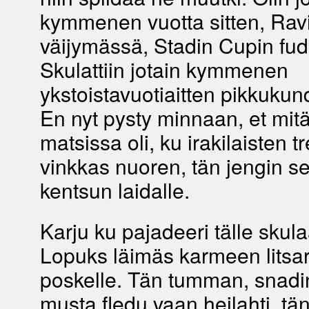
kymmenen vuotta sitten, Ravi
väijymässä, Stadin Cupin fud
Skulattiin jotain kymmenen
ykstoistavuotiaitten pikkukun
En nyt pysty minnaan, et mitä
matsissa oli, ku irakilaisten t
vinkkas nuoren, tän jengin se
kentsun laidalle.
Karju ku pajadeeri tälle skula
Lopuks läimäs karmeen litsar
poskelle. Tän tumman, snadin 
musta fledu vaan heilahti, tä