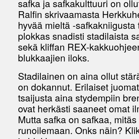
safka ja safkakulttuuri on oll
Ralfin skrivaamasta Herkkuhe
hyvää mieltä -safkakniigusta 
plokkas snadisti stadilaista s
sekä kliffan REX-kakkuohjee
blukkaajien iloks.
Stadilainen on aina ollut stärä
on dokannut. Erilaiset juomat
tsaijusta aina stydempiin bre
ovat herkästi saaneet omat i
Mutta safka on safkaa, mitäs 
runoilemaan. Onks näin? Kli