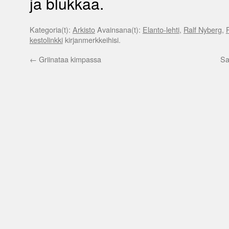
ja blukkaa.
Kategoria(t):
Arkisto
Avainsana(t):
Elanto-lehti
,
Ralf Nyberg
,
kestolinkki
kirjanmerkkeihisi.
←
Griinataa kimpassa
Sa