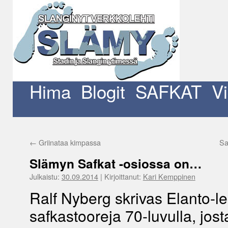
Siirry
sisältöön
Hima
Blogit
SAFKAT
V
←
Griinataa kimpassa
Sa
Slämyn Safkat -osiossa on…
Julkaistu:
30.09.2014
|
Kirjoittanut:
Kari Kemppinen
Ralf Nyberg skrivas Elanto-l
safkastooreja 70-luvulla, jost