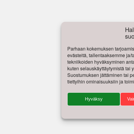
Hal
su
Parhaan kokemuksen tarjoamise
evästeitä, tallentaaksemme ja/t
tekniikoiden hyväksyminen antaa
kuten selauskäyttäytymistä tai yk
Suostumuksen jättäminen tai per
tiettyihin ominaisuuksiin ja toim
Hyväksy
Vai