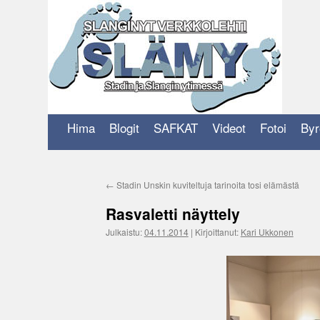
Siirry
sisältöön
Hima
Blogit
SAFKAT
Videot
Fotoi
Byr
←
Stadin Unskin kuviteltuja tarinoita tosi elämästä
Rasvaletti näyttely
Julkaistu:
04.11.2014
|
Kirjoittanut:
Kari Ukkonen