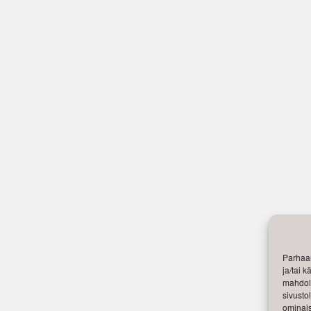
Parhaan
ja/tai 
mahdoll
sivusto
ominais