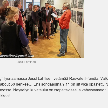
Jussi Lahtinen
gii lysnaamassa Jussi Lahtisen vetämää
Rasvaletti
-rundia. Vaik
sti, about 50 henkee… Ens söndaagina 9.11 on sit vika opastettu r
hteessa. Näyttelyn kuvataulut on tsöpattavissa ja vahvistamaton
ekkaa!!
.