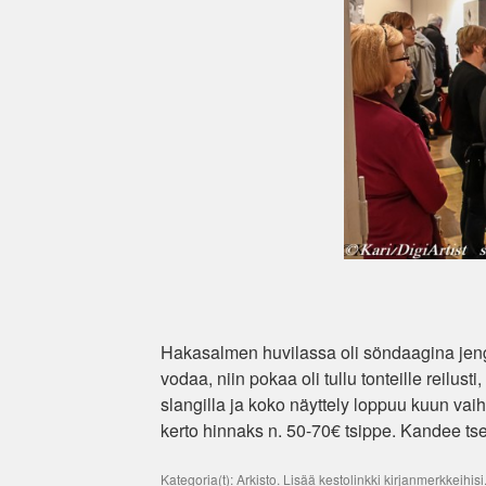
Hakasalmen huvilassa oli söndaagina jen
vodaa, niin pokaa oli tullu tonteille reilu
slangilla ja koko näyttely loppuu kuun vai
kerto hinnaks n. 50-70€ tsippe. Kandee ts
Kategoria(t):
Arkisto
. Lisää
kestolinkki
kirjanmerkkeihisi