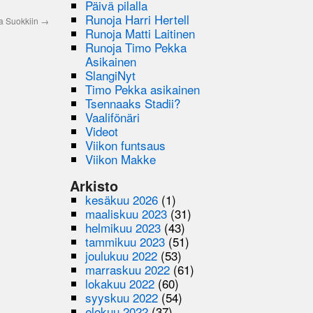
Päivä pilalla
Runoja Harri Hertell
la Suokkiin
→
Runoja Matti Laitinen
Runoja Timo Pekka
Asikainen
SlangiNyt
Timo Pekka asikainen
Tsennaaks Stadii?
Vaalifönäri
Videot
Viikon funtsaus
Viikon Makke
Arkisto
kesäkuu 2026
(1)
maaliskuu 2023
(31)
helmikuu 2023
(43)
tammikuu 2023
(51)
joulukuu 2022
(53)
marraskuu 2022
(61)
lokakuu 2022
(60)
syyskuu 2022
(54)
elokuu 2022
(37)