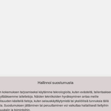
Hallinnoi suostumusta
 kokemuksen tarjoamiseksi käytämme teknologioita, kuten evästeitä, tallentaak
käyttääksemme laitetietoja. Näiden tekniikoiden hyväksyminen antaa meille
isuuden käsitellä tietoja, kuten selauskäyttäytymistä tai yksilöllisiä tunnuksia tällä
lla. Suostumuksen jättäminen tai peruuttaminen voi vaikuttaa haitallisesti tiettyihin
uuksiin ja toimintoihin.