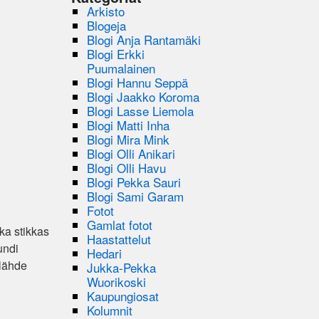
Arkisto
Blogeja
Blogi Anja Rantamäki
Blogi Erkki
Puumalainen
Blogi Hannu Seppä
Blogi Jaakko Koroma
Blogi Lasse Liemola
Blogi Matti Inha
Blogi Mira Mink
Blogi Olli Anikari
Blogi Olli Havu
Blogi Pekka Sauri
Blogi Sami Garam
Fotot
Gamlat fotot
ka stikkas
Haastattelut
undi
Hedari
 lähde
Jukka-Pekka
Wuorikoski
Kaupungiosat
Kolumnit