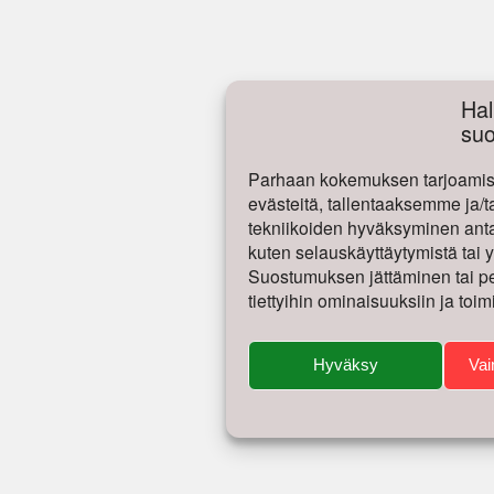
Hal
su
Parhaan kokemuksen tarjoamise
evästeitä, tallentaaksemme ja/t
tekniikoiden hyväksyminen antaa
kuten selauskäyttäytymistä tai yk
Suostumuksen jättäminen tai per
tiettyihin ominaisuuksiin ja toim
Hyväksy
Vai