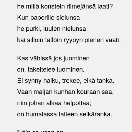
he millä konstein riimejänsä laati?
Kun paperille sielunsa
he purki, luulen nielunsa
kai silloin tällöin ryypyn pienen vaati.
Kas vähissä jos juominen
on, takeltelee luominen.
Ei synny haiku, trokee, eikä tanka.
Vaan maljan kunhan kouraan saa,
niin johan alkaa helpottaa;
on humalassa taiteen selkäranka.
Näin se vaan on