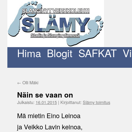
Siirry
sisältöön
Hima
Blogit
SAFKAT
V
←
Olli Mäki
Näin se vaan on
Julkaistu:
16.01.2015
|
Kirjoittanut:
Slämy toimitus
Mä mietin Eino Leinoa
ja Veikko Lavin keinoa,