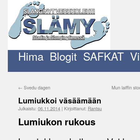
Siirry
sisältöön
Hima
Blogit
SAFKAT
V
←
Svedu dagen
Mun laiffin st
Lumiukkoi väsäämään
Julkaistu:
06.11.2014
|
Kirjoittanut:
Rantsu
Lumiukon rukous