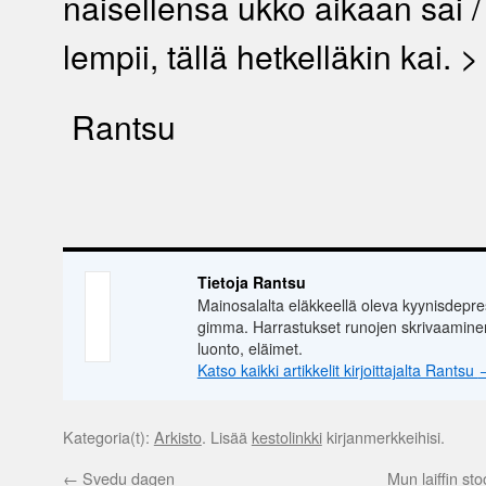
naisellensa ukko aikaan sai /
lempii, tällä hetkelläkin kai. >
Rantsu
Tietoja Rantsu
Mainosalalta eläkkeellä oleva kyynisdepre
gimma. Harrastukset runojen skrivaaminen
luonto, eläimet.
Katso kaikki artikkelit kirjoittajalta Rantsu
Kategoria(t):
Arkisto
. Lisää
kestolinkki
kirjanmerkkeihisi.
←
Svedu dagen
Mun laiffin st