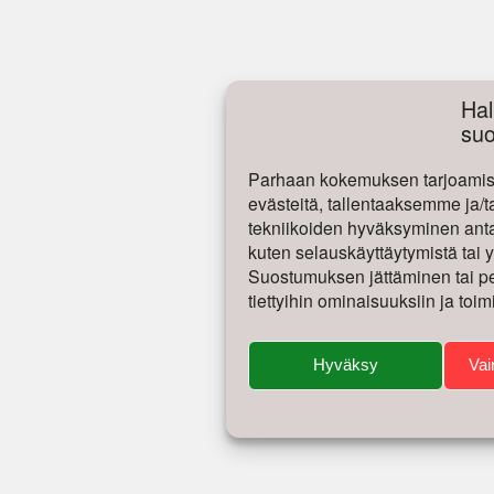
Hal
su
Parhaan kokemuksen tarjoamise
evästeitä, tallentaaksemme ja/t
tekniikoiden hyväksyminen antaa
kuten selauskäyttäytymistä tai yk
Suostumuksen jättäminen tai per
tiettyihin ominaisuuksiin ja toim
Hyväksy
Vai