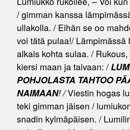
Lumiukko rukoilee, – Voi kun s
/ gimman kanssa lämpimässä
ullakolla. / Eihän se oo mahdo
voi tätä pulaa!/ Lämpimässä
alkais kohta sulaa. / Rukous,
kiersi maan ja taivaan: /
LUM
POHJOLASTA
TAHTOO PÄ
NAIMAAN
! /
Viestin hogas l
teki gimman jäisen / lumiuko
snadin kylmäpäisen. / Lumil