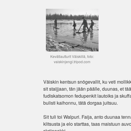
Kevätlautturit Väiskillä, foto:
vaiskinjengi.tripod.com
Väiskin kentsun snögevallit, ku veti mollik
sit staijjaan, tän jään päälle, duunas, et tää
fudiskatsomon fedupenkit lautoiks ja skuffatti
bulisti kaihonnu, tätä dorgaa juitsuu.
Sit tuli toi Walpuri. Faija, anto duunaa tenna
klitsusta ja elo starttas, taas maistuun auvolt
skriinaakki.