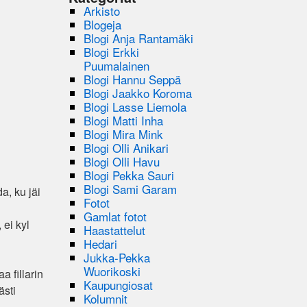
Arkisto
Blogeja
Blogi Anja Rantamäki
Blogi Erkki
Puumalainen
Blogi Hannu Seppä
Blogi Jaakko Koroma
Blogi Lasse Liemola
Blogi Matti Inha
Blogi Mira Mink
Blogi Olli Anikari
Blogi Olli Havu
Blogi Pekka Sauri
Blogi Sami Garam
a, ku jäi
Fotot
Gamlat fotot
 ei kyl
Haastattelut
Hedari
Jukka-Pekka
Wuorikoski
a fillarin
Kaupungiosat
ästi
Kolumnit