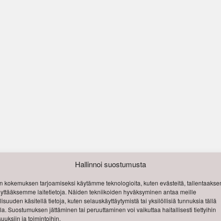
Hallinnoi suostumusta
 kokemuksen tarjoamiseksi käytämme teknologioita, kuten evästeitä, tallentaak
käyttääksemme laitetietoja. Näiden tekniikoiden hyväksyminen antaa meille
isuuden käsitellä tietoja, kuten selauskäyttäytymistä tai yksilöllisiä tunnuksia tällä
lla. Suostumuksen jättäminen tai peruuttaminen voi vaikuttaa haitallisesti tiettyihin
uuksiin ja toimintoihin.