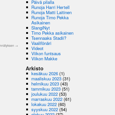
Päivä pilalla
Runoja Harri Hertell
Runoja Matti Laitinen
Runoja Timo Pekka
Asikainen
SlangiNyt
Timo Pekka asikainen
Tsennaaks Stadii?
Vaalifönäri
 ennätyksen
→
Videot
Viikon funtsaus
Viikon Makke
Arkisto
kesäkuu 2026
(1)
maaliskuu 2023
(31)
helmikuu 2023
(43)
tammikuu 2023
(51)
joulukuu 2022
(53)
marraskuu 2022
(61)
lokakuu 2022
(60)
syyskuu 2022
(54)
elokuu 2022
(37)