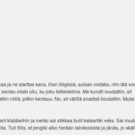
kaa ja ne starttas kans, ihan öögissä, sulaan vodaks, niin tää vod
 kentsu oliski ollu, ku joku feikkisköne. Me kundit roudattiin, sit
in niillä, pitkin kentsuu. No, sit välillä snadisti bludattiin. Mutsi,
rit klabbeihin ja meitsi sai stikkaa bulit kalsaritki veks. Sai rouda
a. Tuli fiilis, et jengiki alko herään talvikoisista ja jänäs, jo skäf