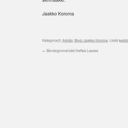
Jaakko Koroma
Kategoria(t):
Arkisto
,
Blogi Jaakko Koroma
. Lisää
kestol
←
Böndegimmat kävi treffaa Lassee