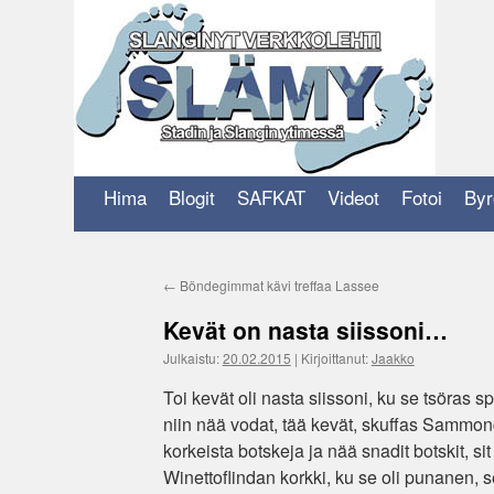
Siirry
sisältöön
Hima
Blogit
SAFKAT
Videot
Fotoi
Byr
←
Böndegimmat kävi treffaa Lassee
Kevät on nasta siissoni…
Julkaistu:
20.02.2015
|
Kirjoittanut:
Jaakko
Toi kevät oli nasta siissoni, ku se tsöras sp
niin nää vodat, tää kevät, skuffas Sammong
korkeista botskeja ja nää snadit botskit, s
Winettoflindan korkki, ku se oli punanen, se o