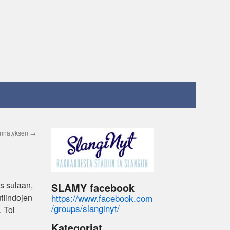
 ennätyksen
→
as sulaan,
SLAMY facebook
https://www.facebook.com
flindojen
/groups/slanginyt/
. Toi
Kategoriat