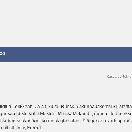
oo
Rasvaletti teki
iidillä Tölikkään. Ja sit, ku toi Runskin skrinnauskentsuki, startt
artsaa pitkin kohti Mekluu. Me skäfät kundit, duunattiin brenkku
it skabas keskenään, ku ne skiglas alas, tätä gartsan vodaspoorii
li sit tietty, Ferrari.