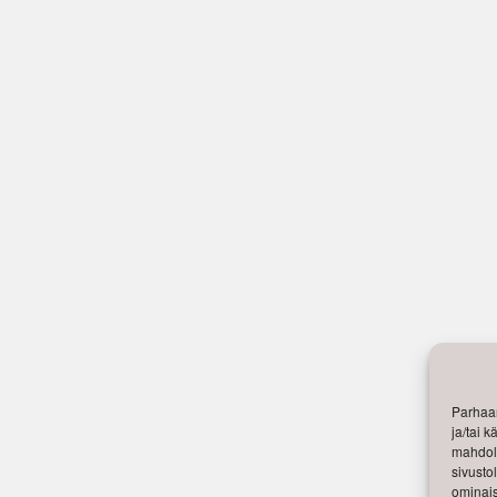
Parhaan
ja/tai 
mahdoll
sivusto
ominais