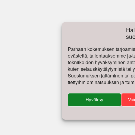
Hal
su
Parhaan kokemuksen tarjoamise
evästeitä, tallentaaksemme ja/t
tekniikoiden hyväksyminen antaa
kuten selauskäyttäytymistä tai yk
Suostumuksen jättäminen tai per
tiettyihin ominaisuuksiin ja toim
Hyväksy
Vai