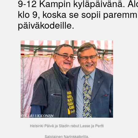
9-12 Kampin kyläpäivänä. Al
klo 9, koska se sopii paremm
päiväkodeille.
Helsinki Päivä ja Stadin rabut Lasse ja Pertti
Salolainen Narinkkatorilla.