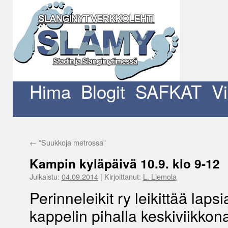
Siirry
sisältöön
Hima
Blogit
SAFKAT
V
←
”Suukkoja metrossa”
Kampin kyläpäivä 10.9. klo 9-12
Julkaistu:
04.09.2014
|
Kirjoittanut:
L. Liemola
Perinneleikit ry leikittää lap
kappelin pihalla keskiviikkona