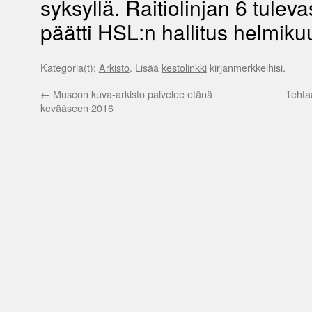
syksyllä. Raitiolinjan 6 tulevas
päätti HSL:n hallitus helmik
Kategoria(t):
Arkisto
. Lisää
kestolinkki
kirjanmerkkeihisi.
←
Museon kuva-arkisto palvelee etänä
Teht
kevääseen 2016