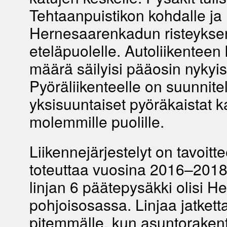
Tehtaanpuistikon kohdalle ja
Hernesaarenkadun risteykse
eteläpuolelle. Autoliikenteen 
määrä säilyisi pääosin nykyis
Pyöräliikenteelle on suunnite
yksisuuntaiset pyöräkaistat k
molemmille puolille.
Liikennejärjestelyt on tavoitt
toteuttaa vuosina 2016–2018
linjan 6 päätepysäkki olisi 
pohjoisosassa. Linjaa jatketta
pitemmälle, kun asuntorake