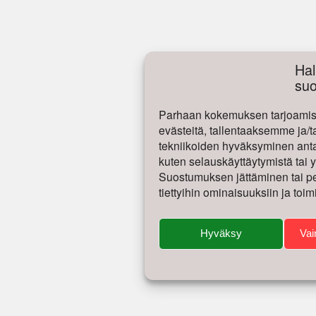
Hal
su
Parhaan kokemuksen tarjoamise
evästeitä, tallentaaksemme ja/t
tekniikoiden hyväksyminen antaa
kuten selauskäyttäytymistä tai yk
Suostumuksen jättäminen tai per
tiettyihin ominaisuuksiin ja toim
Hyväksy
Vai