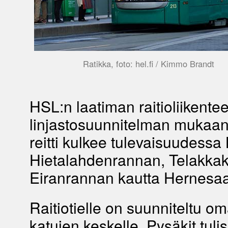
Ratikka, foto: hel.fi / Kimmo Brandt
HSL:n laatiman raitioliikente
linjastosuunnitelman mukaan 
reitti kulkee tulevaisuudessa 
Hietalahdenrannan, Telakka
Eiranrannan kautta Hernesa
Raitiotielle on suunniteltu o
katujen keskelle. Pysäkit tulis