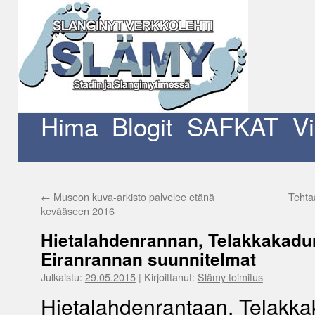
Siirry
sisältöön
Hima
Blogit
SAFKAT
V
←
Museon kuva-arkisto palvelee etänä
Teht
kevääseen 2016
Hietalahdenrannan, Telakkakadu
Eiranrannan suunnitelmat
Julkaistu:
29.05.2015
|
Kirjoittanut:
Slämy toimitus
Hietalahdenrantaan, Telakkak