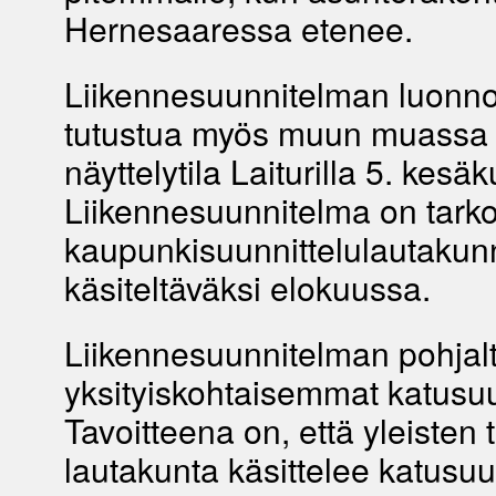
Hernesaaressa etenee.
Liikennesuunnitelman luonn
tutustua myös muun muassa i
näyttelytila Laiturilla 5. kesäk
Liikennesuunnitelma on tarko
kaupunkisuunnittelulautaku
käsiteltäväksi elokuussa.
Liikennesuunnitelman pohjalt
yksityiskohtaisemmat katusuu
Tavoitteena on, että yleisten 
lautakunta käsittelee katusu