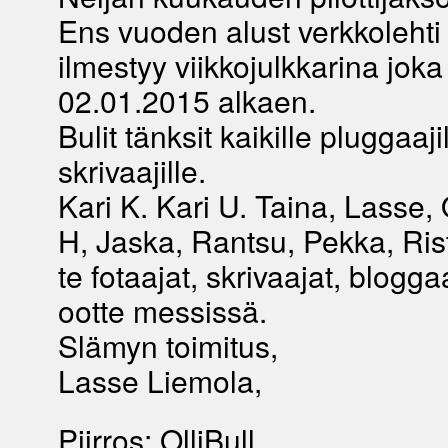
Ens vuoden alust verkkoleht
ilmestyy viikkojulkkarina joka
02.01.2015 alkaen.
Bulit tänksit kaikille pluggaajil
skrivaajille.
Kari K. Kari U. Taina, Lasse, O
H, Jaska, Rantsu, Pekka, Rist
te fotaajat, skrivaajat, blogga
ootte messissä.
Slämyn toimitus,
Lasse Liemola,
Piirros: OlliBull