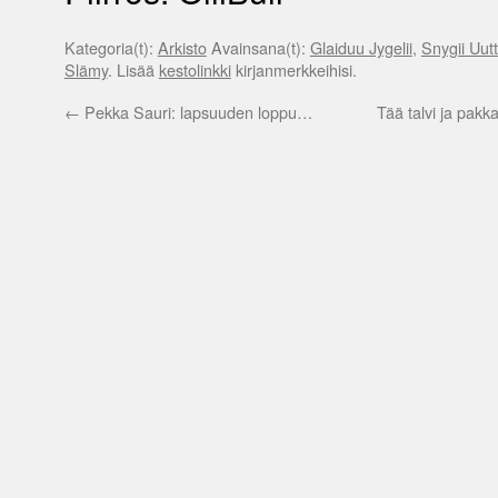
Kategoria(t):
Arkisto
Avainsana(t):
Glaiduu Jygelii
,
Snygii Uut
Slämy
. Lisää
kestolinkki
kirjanmerkkeihisi.
←
Pekka Sauri: lapsuuden loppu…
Tää talvi ja pakk