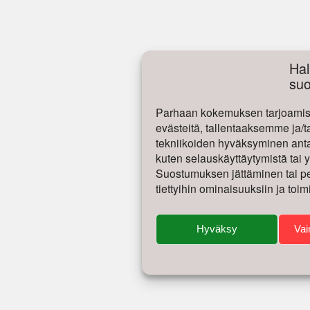
Hal
su
Parhaan kokemuksen tarjoamise
evästeitä, tallentaaksemme ja/t
tekniikoiden hyväksyminen antaa
kuten selauskäyttäytymistä tai yk
Suostumuksen jättäminen tai per
tiettyihin ominaisuuksiin ja toim
Hyväksy
Vai