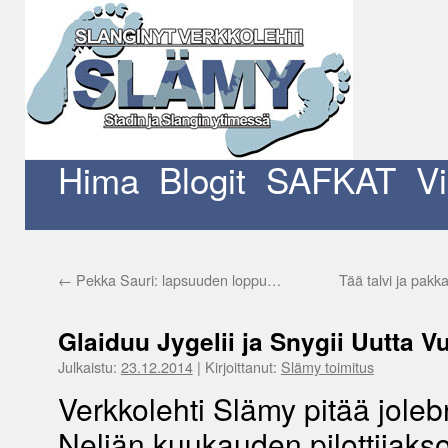
Siirry
sisältöön
Hima
Blogit
SAFKAT
V
←
Pekka Sauri: lapsuuden loppu…
Tää talvi ja pakk
Glaiduu Jygelii ja Snygii Uutta V
Julkaistu:
23.12.2014
|
Kirjoittanut:
Slämy toimitus
Verkkolehti Slämy pitää jolebr
Neljän kuukauden pilottijakso