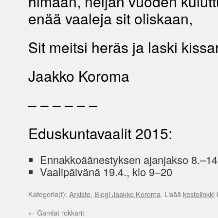
himaan, neljän vuoden kulutt
enää vaaleja sit oliskaan,
Sit meitsi heräs ja laski kissa
Jaakko Koroma
– – – – – –
Eduskuntavaalit 2015:
Ennakkoäänestyksen ajanjakso 8.–14
Vaalipäivänä 19.4., klo 9–20
Kategoria(t):
Arkisto
,
Blogi Jaakko Koroma
. Lisää
kestolinkki
k
←
Gamlat rokkarit