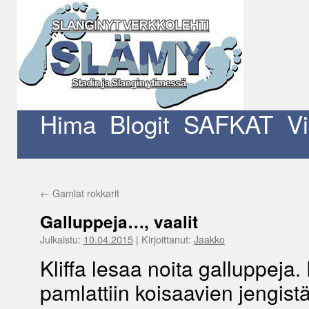
Siirry
sisältöön
Hima
Blogit
SAFKAT
V
←
Gamlat rokkarit
Galluppeja…, vaalit
Julkaistu:
10.04.2015
|
Kirjoittanut:
Jaakko
Kliffa lesaa noita galluppeja
pamlattiin koisaavien jengist