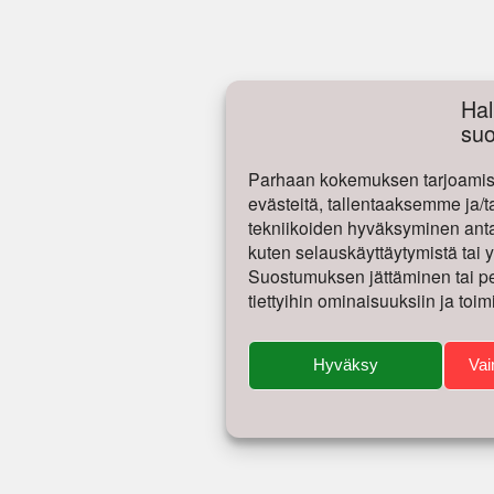
Hal
su
Parhaan kokemuksen tarjoamise
evästeitä, tallentaaksemme ja/t
tekniikoiden hyväksyminen antaa
kuten selauskäyttäytymistä tai yk
Suostumuksen jättäminen tai per
tiettyihin ominaisuuksiin ja toim
Hyväksy
Vai