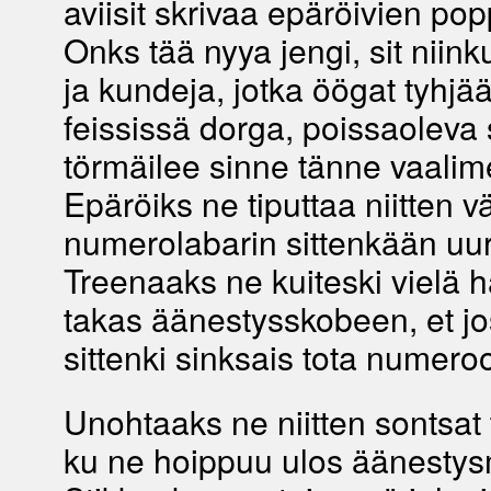
aviisit skrivaa epäröivien po
Onks tää nyya jengi, sit niin
ja kundeja, jotka öögat tyhjää
feississä dorga, poissaoleva 
törmäilee sinne tänne vaalim
Epäröiks ne tiputtaa niitten
numerolabarin sittenkään uu
Treenaaks ne kuiteski vielä 
takas äänestysskobeen, et jo
sittenki sinksais tota numero
Unohtaaks ne niitten sontsat t
ku ne hoippuu ulos äänestys