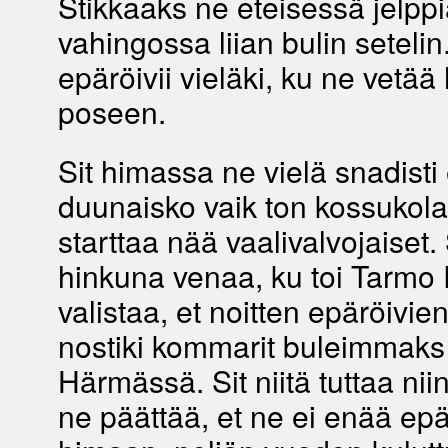
Stikkaaks ne eteisessä jelppia
vahingossa liian bulin setelin
epäröivii vieläki, ku ne vetää
poseen.
Sit himassa ne vielä snadisti 
duunaisko vaik ton kossukola
starttaa nää vaalivalvojaiset. 
hinkuna venaa, ku toi Tarm
valistaa, et noitten epäröivie
nostiki kommarit buleimmaks
Härmässä. Sit niitä tuttaa niin 
ne päättää, et ne ei enää epä