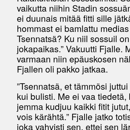
vaikutta niihin Stadin sossuä
ei duunais mitää fitti sille jätk
hommast ei bamlattu medias 
Tsennatsä? Ku niil sossuil on
jokapaikas.” Vakuutti Fjalle. 
varmaan niin epäuskosen nä
Fjallen oli pakko jatkaa.
”Tsennatsä, et tämmösi juttui 
kui bulisti. Me ei vaa tiedetä,
jemma kudjuu kaikki fitit jutut
vois kärähtä.” Fjalle jatko totis
joka vahvisti sen, ettei sen lä