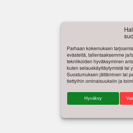
Hal
su
Parhaan kokemuksen tarjoamise
evästeitä, tallentaaksemme ja/t
tekniikoiden hyväksyminen antaa
kuten selauskäyttäytymistä tai yk
Suostumuksen jättäminen tai per
tiettyihin ominaisuuksiin ja toim
Hyväksy
Vai