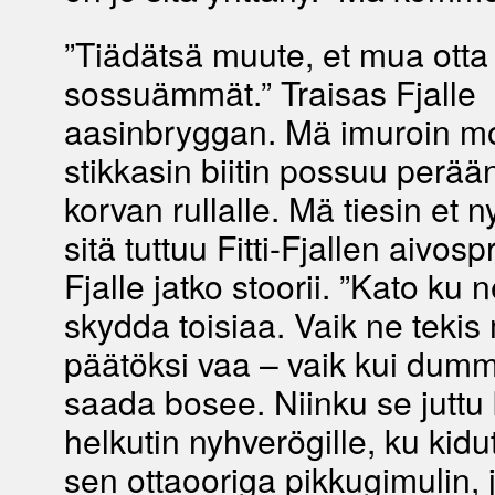
”Tiädätsä muute, et mua otta
sossuämmät.” Traisas Fjalle
aasinbryggan. Mä imuroin m
stikkasin biitin possuu perää
korvan rullalle. Mä tiesin et n
sitä tuttuu Fitti-Fjallen aivosp
Fjalle jatko stoorii. ”Kato ku
skydda toisiaa. Vaik ne tekis 
päätöksi vaa – vaik kui dumme
saada bosee. Niinku se juttu
helkutin nyhverögille, ku kidut
sen ottaooriga pikkugimulin,