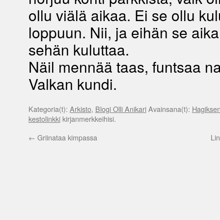
ollu viälä aikaa. Ei se ollu ku
loppuun. Nii, ja eihän se aik
sehän kuluttaa.
Näil mennää taas, funtsaa n
Valkan kundi.
Kategoria(t):
Arkisto
,
Blogi Olli Anikari
Avainsana(t):
Hagiksen 
kestolinkki
kirjanmerkkeihisi.
←
Griinataa kimpassa
Li