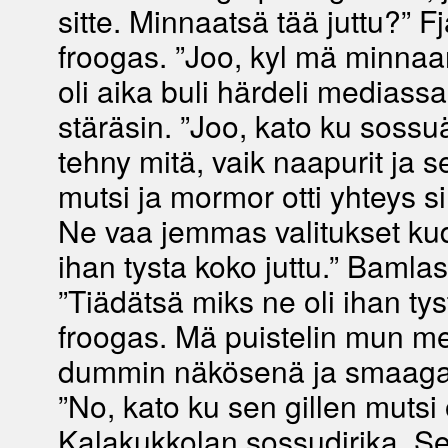
sitte. Minnaatsä tää juttu?” Fj
froogas. ”Joo, kyl mä minnaan
oli aika buli härdeli mediassa
stäräsin. ”Joo, kato ku soss
tehny mitä, vaik naapurit ja s
mutsi ja mormor otti yhteys 
Ne vaa jemmas valitukset kudj
ihan tysta koko juttu.” Bamlas
”Tiädätsä miks ne oli ihan tys
froogas. Mä puistelin mun me
dummin näkösenä ja smaaga
”No, kato ku sen gillen mutsi 
Kalakukkolan sossudirika. Se