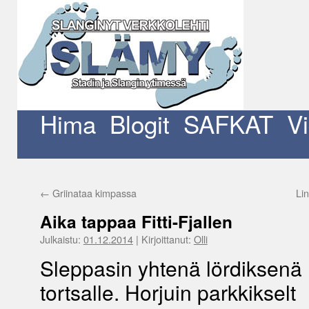
Siirry
sisältöön
Hima
Blogit
SAFKAT
V
←
Griinataa kimpassa
Li
Aika tappaa Fitti-Fjallen
Julkaistu:
01.12.2014
|
Kirjoittanut:
Olli
Sleppasin yhtenä lördiksenä
tortsalle. Horjuin parkkikselt