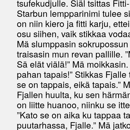
tsufekudjulle. Siäl tsittas Fitti-
Starbun lempparinimi tulee si
on niin kiero ja fitti karju, ett
osu siihen, vaik stikkaa voda
Mä slumppasin sokrupossun j
traisasin mun revan pallille. ”
Sä elät viälä!” Mä moikkasin.
pahan tapais!” Stikkas Fjalle 
se on tappais, eikä tapais.” M
Fjallen huulta, ku sen härmä
on liitte huanoo, niinku se it
”Kato se on aika ku tappaa ta
puutarhassa, Fjalle.” Mä jatk