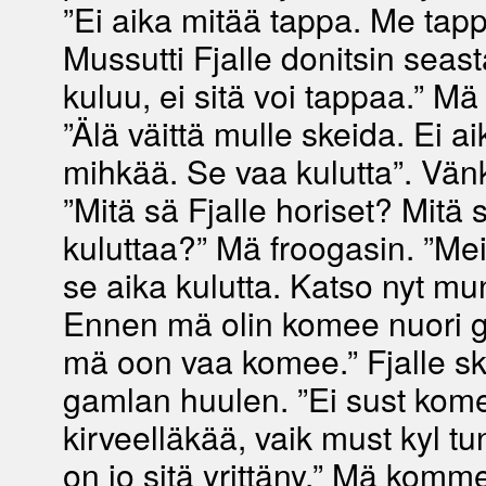
”Ei aika mitää tappa. Me tapp
Mussutti Fjalle donitsin seast
kuluu, ei sitä voi tappaa.” Mä
”Älä väittä mulle skeida. Ei ai
mihkää. Se vaa kulutta”. Vänkä
”Mitä sä Fjalle horiset? Mitä 
kuluttaa?” Mä froogasin. ”Mei
se aika kulutta. Katso nyt mun
Ennen mä olin komee nuori gi
mä oon vaa komee.” Fjalle sk
gamlan huulen. ”Ei sust kome
kirveelläkää, vaik must kyl tu
on jo sitä yrittäny.” Mä komm