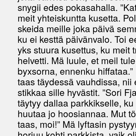
snygii edes pokasahalla. ”Kato
meit yhteiskuntta kusetta. Po
skeida meille joka päivä sem
ku ei kesttä päivänvalo. Toi 
yks stuura kusettus, ku meit t
helvetti. Mä luule, et meil tul
byxsorna, ennenku hiffataa.” F
taas täydessä vauhdissa, nii 
stikkaa sille hyvästit. ”Sori Fj
täytyy dallaa parkkikselle, ku 
huutaa jo hoosiannaa. Mut tö
taas, moi!” Mä lyftasin pystyy
horjuu kohti parkkista, vaik o