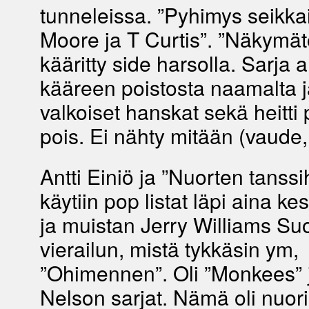
tunneleissa. ”Pyhimys seikka
Moore ja T Curtis”. ”Näkymät
kääritty side harsolla. Sarja a
kääreen poistosta naamalta ja
valkoiset hanskat sekä heitti 
pois. Ei nähty mitään (vaude,
Antti Einiö ja ”Nuorten tanssi
käytiin pop listat läpi aina kes
ja muistan Jerry Williams S
vierailun, mistä tykkäsin ym,
”Ohimennen”. Oli ”Monkees” 
Nelson sarjat. Nämä oli nuori