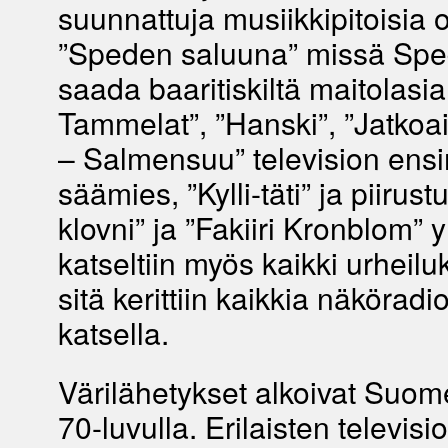
suunnattuja musiikkipitoisia 
”Speden saluuna” missä Spede
saada baaritiskiltä maitolasia
Tammelat”, ”Hanski”, ”Jatkoai
– Salmensuu” television en
säämies, ”Kylli-täti” ja piirust
klovni” ja ”Fakiiri Kronblom” y
katseltiin myös kaikki urheilu
sitä kerittiin kaikkia näköradi
katsella.
Värilähetykset alkoivat Suom
70-luvulla. Erilaisten televisi