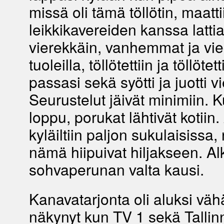
missä oli tämä töllötin, maatti
leikkikavereiden kanssa lattia
vierekkäin, vanhemmat ja vie
tuoleilla, töllötettiin ja töllötet
passasi sekä syötti ja juotti vi
Seurustelut jäivät minimiin. 
loppu, porukat lähtivät kotiin
kyläiltiin paljon sukulaisissa, 
nämä hiipuivat hiljakseen. Al
sohvaperunan valta kausi.
Kanavatarjonta oli aluksi vähä
näkynyt kun TV 1 sekä Tallin