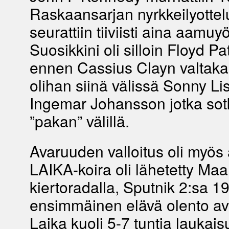
Raskaansarjan nyrkkeilyottel
seurattiin tiiviisti aina aamuy
Suosikkini oli silloin Floyd Pa
ennen Cassius Clayn valtakau
olihan siinä välissä Sonny Li
Ingemar Johansson jotka sot
”pakan” välillä.
Avaruuden valloitus oli myös a
LAIKA-koira oli lähetetty Ma
kiertoradalla, Sputnik 2:sa 19
ensimmäinen elävä olento a
Laika kuoli 5-7 tuntia laukais