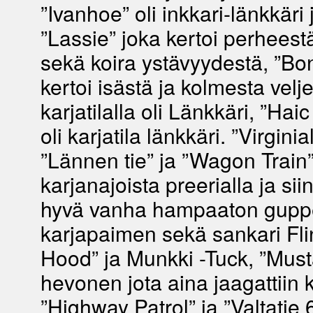
”Ivanhoe” oli inkkari-länkkäri j
”Lassie” joka kertoi perheest
sekä koira ystävyydestä, ”Bo
kertoi isästä ja kolmesta velj
karjatilalla oli Länkkäri, ”Hai
oli karjatila länkkäri. ”Virgini
”Lännen tie” ja ”Wagon Train”
karjanajoista preerialla ja siin
hyvä vanha hampaaton guppe
karjapaimen sekä sankari Fli
Hood” ja Munkki -Tuck, ”Musta o
hevonen jota aina jaagattiin k
”Highway Patrol” ja ”Valtatie 6