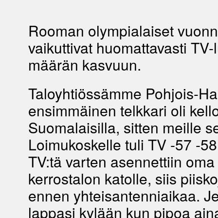
Rooman olympialaiset vuon
vaikuttivat huomattavasti TV-
määrän kasvuun.
Taloyhtiössämme Pohjois-H
ensimmäinen telkkari oli kel
Suomalaisilla, sitten meille s
Loimukoskelle tuli TV -57 -58
TV:tä varten asennettiin oma
kerrostalon katolle, siis piiskoja
ennen yhteisantenniaikaa. J
lappasi kylään kun pipoa ain