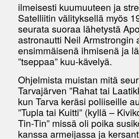
ilmeisesti kuumuuteen ja stre
Satelliitin välityksellä myös 1
seurata suoraa lähetystä Apo
astronautti Neil Armstrongin 
ensimmäisenä ihmisenä ja lä
”tseppaa” kuu-kävelyä.
Ohjelmista muistan mitä seurat
Tarvajärven ”Rahat tai Laatik
kun Tarva keräsi poliiseille a
”Tupla tai Kuitti” (kyllä – Kivi
Tin-Tin” missä oli poika susik
kanssa armeijassa ja kersant