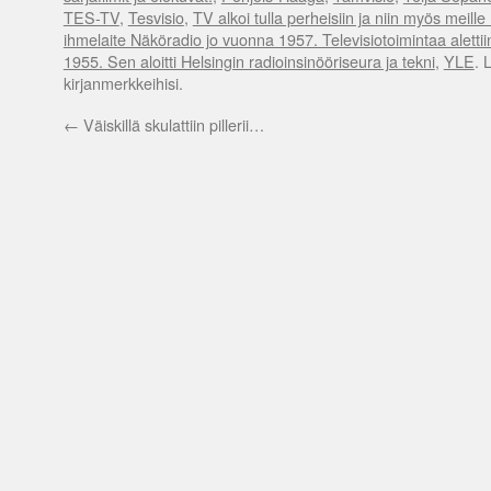
TES-TV
,
Tesvisio
,
TV alkoi tulla perheisiin ja niin myös meill
ihmelaite Näköradio jo vuonna 1957. Televisiotoimintaa aletti
1955. Sen aloitti Helsingin radioinsinööriseura ja tekni
,
YLE
. 
kirjanmerkkeihisi.
←
Väiskillä skulattiin pillerii…