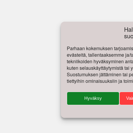
Hal
su
Parhaan kokemuksen tarjoamise
evästeitä, tallentaaksemme ja/t
tekniikoiden hyväksyminen antaa
kuten selauskäyttäytymistä tai yk
Suostumuksen jättäminen tai per
tiettyihin ominaisuuksiin ja toim
Hyväksy
Vai