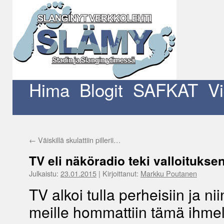
Siirry
sisältöön
Hima
Blogit
SAFKAT
V
←
Väiskillä skulattiin pillerii…
TV eli näköradio teki valloituks
Julkaistu:
23.01.2015
|
Kirjoittanut:
Markku Poutanen
TV alkoi tulla perheisiin ja ni
meille hommattiin tämä ihmel