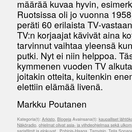
määrää kuvaa hyvin, esimerk
Ruotsissa oli jo vuonna 195
peräti 60 erilaista TV-vastaan
TV:n korjaajat kävivät aina ko
tarvinnut vaihtaa yleensä ku
putki. Nyt ei niin helppoa. Tä
kymmenen vuoden TV alkutai
joitakin otteita, kuitenkin e
elettiin elämää livenä.
Markku Poutanen
Kategoria(t):
Arkisto
,
Blogeja
Avainsana(t):
kaupalliset lähtö
Näköradio
,
ohjelmat olivat asia- ja viihdeohjelmaa sekä ulkomai
sarjafilmit ja elokuvat.
,
Pohjois-Haaga
,
Tamvisio
,
Teija Sopan