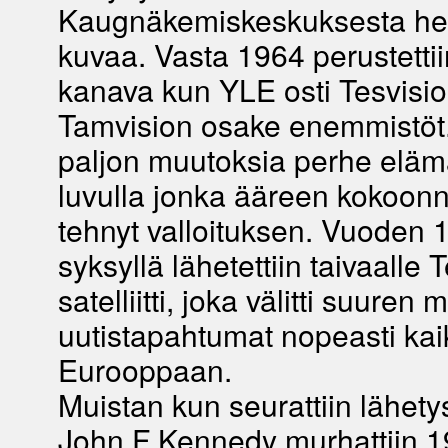
Kaugnäkemiskeskuksesta hei
kuvaa. Vasta 1964 perustettii
kanava kun YLE osti Tesvisio
Tamvision osake enemmistöt.
paljon muutoksia perhe eläm
luvulla jonka ääreen kokoonnu
tehnyt valloituksen. Vuoden 
syksyllä lähetettiin taivaalle T
satelliitti, joka välitti suuren
uutistapahtumat nopeasti kaik
Eurooppaan.
Muistan kun seurattiin lähety
John F Kennedy murhattiin 1