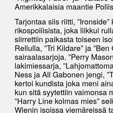
Amerikkalaisia maantie Poliisi
Tarjontaa siis riitti, ”Ironside” 
rikospoliisista, joka liikkui rul
siirrettiin paikasta toiseen is
Rellulla, ”Tri Kildare” ja ”Ben
sairaalasarjoja. ”Perry Maso
lakimiessarja, ”Lahjomattomat
Ness ja All Gabonen jengi, ”T
kertoi kundista joka meni ai
kun sitä syytettiin vaimonsa 
”Harry Line kolmas mies” seik
Wienin isoissa viemäreissä t