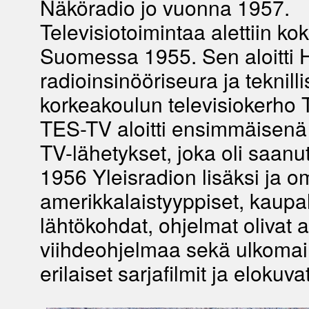
Näköradio jo vuonna 1957.
Televisiotoimintaa alettiin kok
Suomessa 1955. Sen aloitti 
radioinsinööriseura ja teknill
korkeakoulun televisiokerho
TES-TV aloitti ensimmäisen
TV-lähetykset, joka oli saanu
1956 Yleisradion lisäksi ja 
amerikkalaistyyppiset, kaupal
lähtökohdat, ohjelmat olivat a
viihdeohjelmaa sekä ulkomail
erilaiset sarjafilmit ja elokuvat