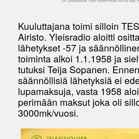
24. toukokuuta 1955 Albertinkatu 40-42:ssa, 
Kuuluttajana toimi silloin TE
Airisto. Yleisradio aloitti ositt
lähetykset -57 ja säännölline
toiminta alkoi 1.1.1958 ja sielt
tutuksi Teija Sopanen. Enne
säännöllisiä lähetyksiä ei ede
lupamaksuja, vasta 1958 aloit
perimään maksut joka oli sill
3000mk/vuosi.