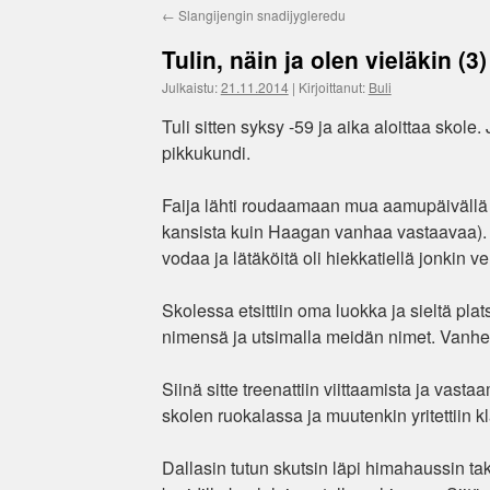
←
Slangijengin snadijygleredu
Tulin, näin ja olen vieläkin (3)
Julkaistu:
21.11.2014
|
Kirjoittanut:
Buli
Tuli sitten syksy -59 ja aika aloittaa skol
pikkukundi.
Faija lähti roudaamaan mua aamupäivällä 
kansista kuin Haagan vanhaa vastaavaa). Mat
vodaa ja lätäköitä oli hiekkatiellä jonkin ve
Skolessa etsittiin oma luokka ja sieltä plats
nimensä ja utsimalla meidän nimet. Vanhem
Siinä sitte treenattiin viittaamista ja vas
skolen ruokalassa ja muutenkin yritettiin k
Dallasin tutun skutsin läpi himahaussin taka