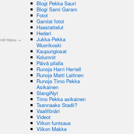
Blogi Pekka Sauri
Blogi Sami Garam
Fotot
Gamlat fotot
Haastattelut
Hedari
Jukka-Pekka
ndi hiipuu
→
Wuorikoski
Kaupungiosat
Kolumnit
Päivä pilalla
Runoja Harri Hertell
Runoja Matti Laitinen
Runoja Timo Pekka
Asikainen
SlangiNyt
Timo Pekka asikainen
Tsennaaks Stadii?
Vaalifönäri
Videot
Viikon funtsaus
Viikon Makke