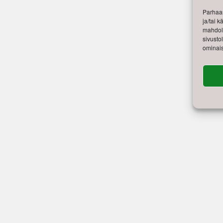
Parhaan
ja/tai 
mahdoll
sivusto
ominais