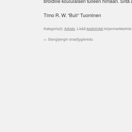
broidille koululaisen tulleen himaan. Siit
Timo R. W. ”Buli” Tuominen
Kategoria(t):
Arkisto
. Lisää
kestolinkki
kirjanmerkkeihisi
←
Slangijengin snadijygleredu