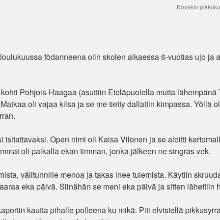
Kovakin pikkuku
e. Joulukuussa födanneena olin skolen alkaessa 6-vuotias ujo ja 
kohti Pohjois-Haagaa (asuttiin Eteläpuolella mutta lähempänä 
kaa oli vajaa kilsa ja se me tietty dallattin kimpassa. Yöllä oli
rran.
i tsitattavaksi. Open nimi oli Kaisa Vilonen ja se aloitti kertomal
mat oli paikalla ekan timman, jonka jälkeen ne singras vek.
taamista, välitunnille menoa ja takas inee tulemista. Käytiin skru
laaraa eka päivä. Siinähän se meni eka päivä ja sitten lähettiin
portin kautta pihalle polleena ku mikä. Piti elvistellä pikkusyrral