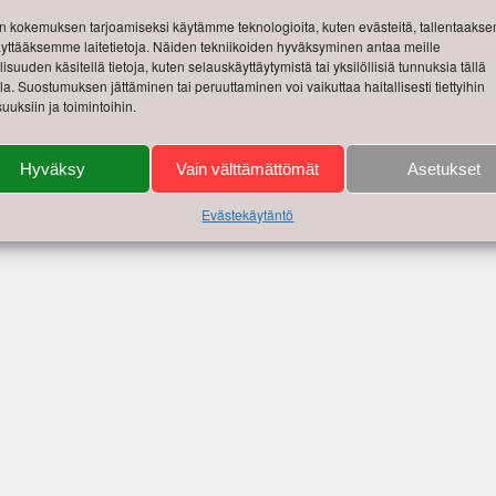
 kokemuksen tarjoamiseksi käytämme teknologioita, kuten evästeitä, tallentaak
käyttääksemme laitetietoja. Näiden tekniikoiden hyväksyminen antaa meille
isuuden käsitellä tietoja, kuten selauskäyttäytymistä tai yksilöllisiä tunnuksia tällä
lla. Suostumuksen jättäminen tai peruuttaminen voi vaikuttaa haitallisesti tiettyihin
uuksiin ja toimintoihin.
Hyväksy
Vain välttämättömät
Asetukset
Evästekäytäntö