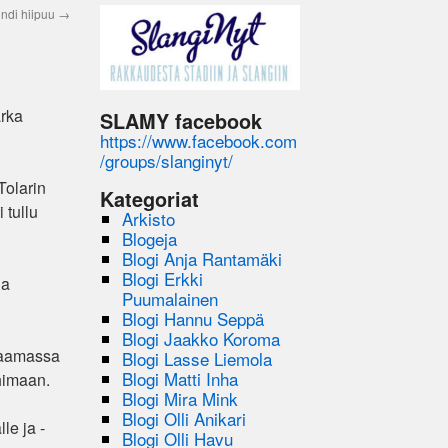
ndi hiipuu
→
arka
SLAMY facebook
https://www.facebook.com
/groups/slanginyt/
Tolarin
Kategoriat
 tullu
Arkisto
Blogeja
Blogi Anja Rantamäki
Blogi Erkki
la
Puumalainen
Blogi Hannu Seppä
Blogi Jaakko Koroma
udaamassa
Blogi Lasse Liemola
Blogi Matti Inha
 himaan.
Blogi Mira Mink
Blogi Olli Anikari
le ja -
Blogi Olli Havu