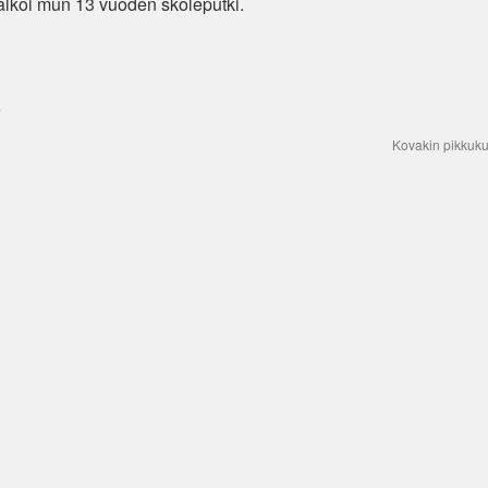
ä alkoi mun 13 vuoden skoleputki.
.
Kovakin pikkuku