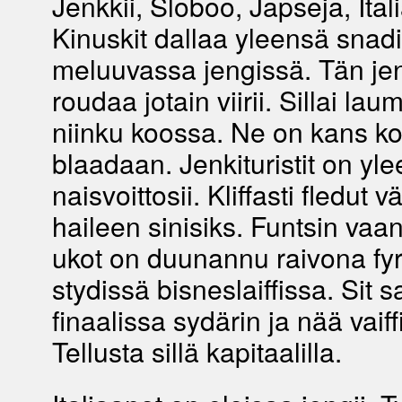
Jenkkii, Sloboo, Japseja, Ita
Kinuskit dallaa yleensä snadi
meluuvassa jengissä. Tän jeng
roudaa jotain viirii. Sillai laum
niinku koossa. Ne on kans ko
blaadaan. Jenkituristit on yle
naisvoittosii. Kliffasti fledut vä
haileen sinisiks. Funtsin vaan,
ukot on duunannu raivona fy
stydissä bisneslaiffissa. Sit 
finaalissa sydärin ja nää vaiff
Tellusta sillä kapitaalilla.