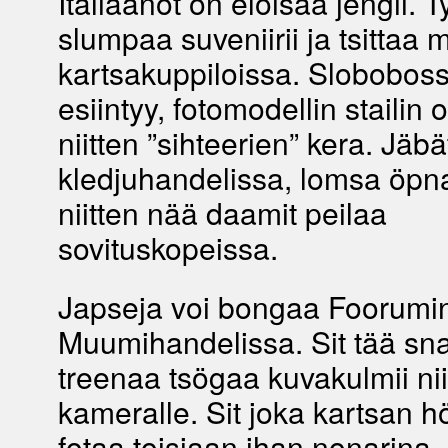
Italiaanot on eloisaa jengii. 
slumpaa suveniirii ja tsittaa m
kartsakuppiloissa. Sloboboss
esiintyy, fotomodellin stailin
niitten ”sihteerien” kera. Jäbä
kledjuhandelissa, lomsa öpna
niitten nää daamit peilaa
sovituskopeissa.
Japseja voi bongaa Foorumi
Muumihandelissa. Sit tää sna
treenaa tsögaa kuvakulmii nii
kameralle. Sit joka kartsan 
fotaa toisiaan ihan nonarina