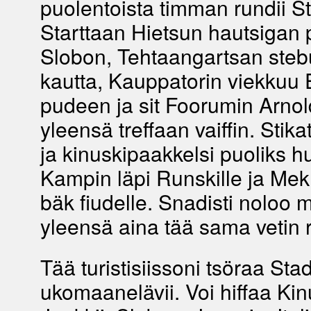
puolentoista timman rundii St
Starttaan Hietsun hautsigan p
Slobon, Tehtaangartsan steb
kautta, Kauppatorin viekkuu
pudeen ja sit Foorumin Arnol
yleensä treffaan vaiffin. Stika
ja kinuskipaakkelsi puoliks hu
Kampin läpi Runskille ja Mekl
bäk fiudelle. Snadisti noloo 
yleensä aina tää sama vetin 
Tää turistisiissoni tsöraa Stadii
ukomaanelävii. Voi hiffaa Kinu