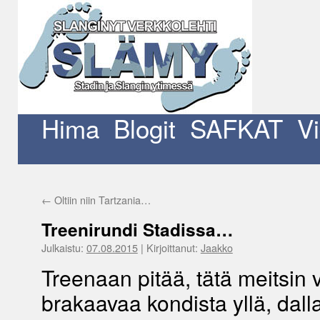
Siirry
sisältöön
Hima
Blogit
SAFKAT
V
←
Oltiin niin Tartzania…
Treenirundi Stadissa…
Julkaistu:
07.08.2015
|
Kirjoittanut:
Jaakko
Treenaan pitää, tätä meitsin v
brakaavaa kondista yllä, dal