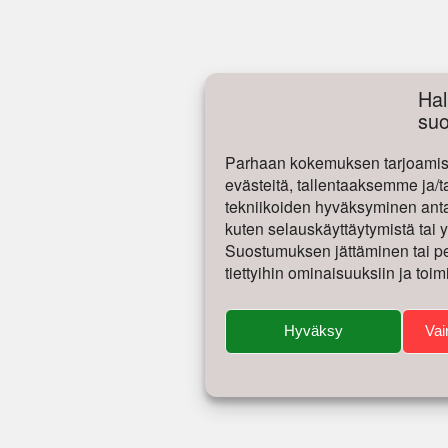
Hal
su
Parhaan kokemuksen tarjoamise
evästeitä, tallentaaksemme ja/t
tekniikoiden hyväksyminen antaa
kuten selauskäyttäytymistä tai yk
Suostumuksen jättäminen tai per
tiettyihin ominaisuuksiin ja toim
Hyväksy
Vai