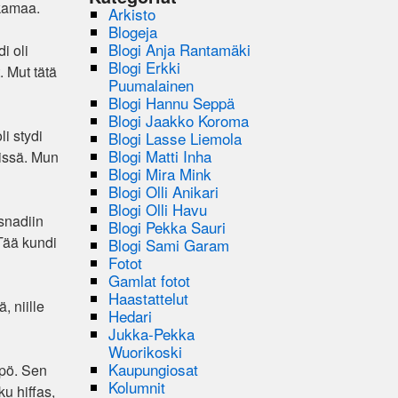
 kamaa.
Arkisto
Blogeja
Blogi Anja Rantamäki
i oli
Blogi Erkki
 Mut tätä
Puumalainen
Blogi Hannu Seppä
Blogi Jaakko Koroma
i stydi
Blogi Lasse Liemola
Blogi Matti Inha
lissä. Mun
Blogi Mira Mink
Blogi Olli Anikari
Blogi Olli Havu
 snadiin
Blogi Pekka Sauri
Tää kundi
Blogi Sami Garam
Fotot
Gamlat fotot
Haastattelut
, niille
Hedari
Jukka-Pekka
Wuorikoski
Kaupungiosat
ypö. Sen
Kolumnit
u hiffas,