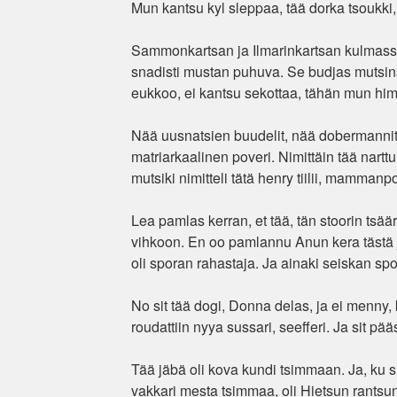
Mun kantsu kyl sleppaa, tää dorka tsoukki, ih
Sammonkartsan ja Ilmarinkartsan kulmassa, b
snadisti mustan puhuva. Se budjas mutsinsa
eukkoo, ei kantsu sekottaa, tähän mun him
Nää uusnatsien buudelit, nää dobermannit, o
matriarkaalinen poveri. Nimittäin tää narttu
mutsiki nimitteli tätä henry tiilii, mammanp
Lea pamlas kerran, et tää, tän stoorin tsäärn
vihkoon. En oo pamlannu Anun kera tästä j
oli sporan rahastaja. Ja ainaki seiskan spor
No sit tää dogi, Donna delas, ja ei menny, ku
roudattiin nyya sussari, seefferi. Ja sit p
Tää jäbä oli kova kundi tsimmaan. Ja, ku si
vakkari mesta tsimmaa, oli Hietsun rantsun 