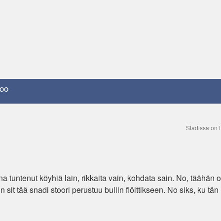
oo
Stadissa on
 tuntenut köyhiä lain, rikkaita vain, kohdata sain. No, täähän ol
n sit tää snadi stoori perustuu buliin flöittikseen. No siks, ku tän