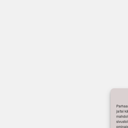
Parhaan
ja/tai 
mahdoll
sivusto
ominais