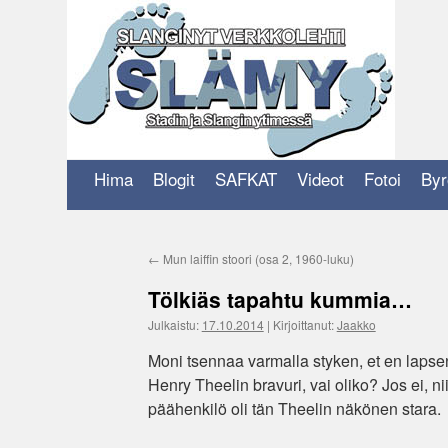
Siirry
sisältöön
Hima
Blogit
SAFKAT
Videot
Fotoi
Byr
←
Mun laiffin stoori (osa 2, 1960-luku)
Tölkiäs tapahtu kummia…
Julkaistu:
17.10.2014
|
Kirjoittanut:
Jaakko
Moni tsennaa varmalla styken, et en lapsena
Henry Theelin bravuri, vai oliko? Jos ei, nii
päähenkilö oli tän Theelin näkönen stara.