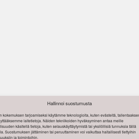
Hallinnoi suostumusta
 kokemuksen tarjoamiseksi käytämme teknologioita, kuten evästeitä, tallentaak
käyttääksemme laitetietoja. Näiden tekniikoiden hyväksyminen antaa meille
isuuden käsitellä tietoja, kuten selauskäyttäytymistä tai yksilöllisiä tunnuksia tällä
lla. Suostumuksen jättäminen tai peruuttaminen voi vaikuttaa haitallisesti tiettyihin
uuksiin ja toimintoihin.