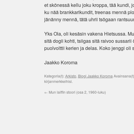
et skönessä kellu joku kroppa, tää kundi, jos
ku nää brankkarikundit, treenas mennä plokk
jänänny mennä, tätä uhrii tsögaan rantsuu
Yks Ola, oli kesäsin vakena Hietsussa. Muu
sitä dogii kohti, tsiigas sitä raivoo sussari
puolvolttii kerien ja delas. Koko jenggi ol
Jaakko Koroma
Kategoria(t):
Arkisto
,
Blogi Jaakko Koroma
Avainsana(t
kirjanmerkkeihisi.
←
Mun laiffin stoori (osa 2, 1960-luku)