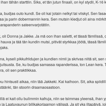
an tähän starttiin. Siks, et tän jutun finaali, on kyl stydii, K-16
udjas outo kundi. Se oli kai jotain nelkyt tai viiskyt. Sen fasad
 ja parin dobermannin kera. Sen mutsin kledjut oli aina mörkit.
arapanderin sateenvarjotätiin.
li Donna ja Jakke. Ja mä oon ihan saletti, et tässä fämilissä, ol
 hauva ja tää tän kundin mutsi, pitivät styrkkaa jöötä, tässä fämi
ojaks.
a, kyseli pikkufriidujen ja kundien nimii ja skrivas niitä sit, sen
uitsusta. Se, ku budjas samassa rapanderissa, ton Lean kera. 
a, oli sen praktiikkaa.
 hintsusti aikaa, niin tää Jakkeki. Kai kaihoon. Sit, aika spiidillä
äästäänki, tän stoorin draamaosastoon.
llä ei kait ollu bulimmin kafruja, niin se tsimmas yleensä, ihan 
ja Laatuvaunun bilikakorjaamon välissä. Ja sit yks iltapäivä, jok