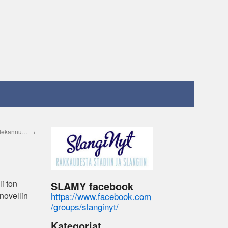
 flekannu…
→
i ton
SLAMY facebook
https://www.facebook.com
 novellin
/groups/slanginyt/
Kategoriat