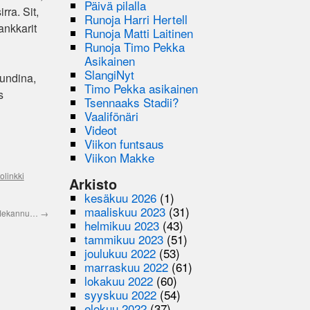
Päivä pilalla
rra. Sit,
Runoja Harri Hertell
ankkarit
Runoja Matti Laitinen
Runoja Timo Pekka
Asikainen
SlangiNyt
kundina,
Timo Pekka asikainen
s
Tsennaaks Stadii?
Vaalifönäri
Videot
Viikon funtsaus
Viikon Makke
olinkki
Arkisto
kesäkuu 2026
(1)
maaliskuu 2023
(31)
 flekannu…
→
helmikuu 2023
(43)
tammikuu 2023
(51)
joulukuu 2022
(53)
marraskuu 2022
(61)
lokakuu 2022
(60)
syyskuu 2022
(54)
elokuu 2022
(37)