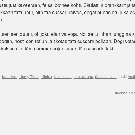
ta just kaveeraan, feissi botnee kohti. Skulattiin brankkarit ja tsi
aan tätä uhrii, niin tää sussari raivos, öögat punasina, eikä br
n.
ten sen duuni, oli joku eläinvalvoja. No, se tuli ihan lunggina 
i öögiin, nosti sen reflun ja skotas tätä sussarii pollaan. Dogi vetä
i shokissa, ei tän mammanpojan, vaan tän sussarin takii.
):
brankkari
,
Henry Theel
,
Hietsu
,
Ilmarinkatu
,
Laatuvaunu
,
Sammonkatu
. Lisää
kest
Stadissa on