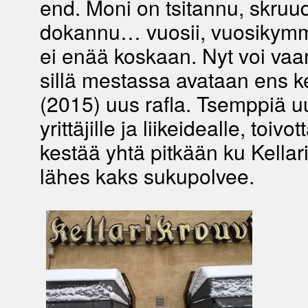
end. Moni on tsitannu, skruu
dokannu… vuosii, vuosikymm
ei enää koskaan. Nyt voi vaan
sillä mestassa avataan ens 
(2015) uus rafla. Tsemppiä uu
yrittäjille ja liikeidealle, toivo
kestää yhtä pitkään ku Kellar
lähes kaks sukupolvee.