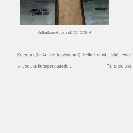
Kellarikrouvi the end, 23.12.2014
Kategoria(t):
Arkisto
Avainsana(t):
Kellarikrouvi
. Lisää
kestoli
←
Jouluks kuttaperkkafedu…
Tällai joulun