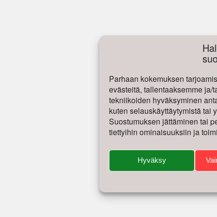
Hal
su
Parhaan kokemuksen tarjoamise
evästeitä, tallentaaksemme ja/t
tekniikoiden hyväksyminen antaa
kuten selauskäyttäytymistä tai yk
Suostumuksen jättäminen tai per
tiettyihin ominaisuuksiin ja toim
Hyväksy
Vai