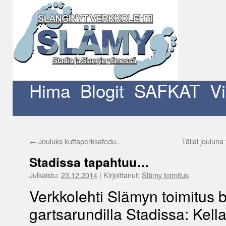
Siirry
sisältöön
Hima
Blogit
SAFKAT
V
←
Jouluks kuttaperkkafedu…
Tällai joulun
Stadissa tapahtuu…
Julkaistu:
23.12.2014
|
Kirjoittanut:
Slämy toimitus
Verkkolehti Slämyn toimitus
gartsarundilla Stadissa: Kella