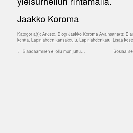
yleisurheilun rintamalla.
Jaakko Koroma
Kategoria(t):
Arkisto
,
Blogi Jaakko Koroma
Avainsana(t):
Elä
kenttä
,
Lapinlahden kansakoulu
,
Lapinlahdenkatu
. Lisää
kesto
←
Blaadaaminen ei ollu mun juttu…
Sosiaalise