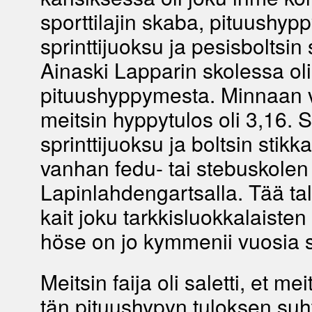
sporttilajin skaba, pituushypp
sprinttijuoksu ja pesisboltsin 
Ainaski Lapparin skolessa oli 
pituushyppymesta. Minnaan vi
meitsin hyppytulos oli 3,16. S
sprinttijuoksu ja boltsin stik
vanhan fedu- tai stebuskolen 
Lapinlahdengartsalla. Tää tal
kait joku tarkkisluokkalaiste
höse on jo kymmenii vuosia si
Meitsin faija oli saletti, et meit
tän pituushypyn tuloksen suh