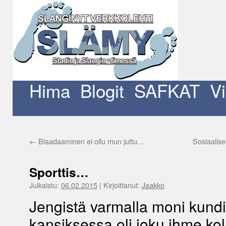
Siirry
sisältöön
Hima
Blogit
SAFKAT
V
←
Blaadaaminen ei ollu mun juttu…
Sosiaalise
Sporttis…
Julkaistu:
06.02.2015
|
Kirjoittanut:
Jaakko
Jengistä varmalla moni kundi
kansiksessa oli joku ihme k