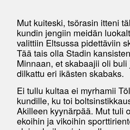
Mut kuiteski, tsörasin itteni t
kundin jengiin meidän luokalt
valittiin Eltsussa pidettäviin 
Tää tais olla Stadin kansisten
Minnaan, et skabaajii oli buli 
dilkattu eri ikästen skabaks.
Ei tullu kultaa ei myrhamii Tö
kundille, ku toi boltsinstikkau
Akilleen kyynärpää. Mut tuli o
ekoihin ja vikoihin sporttirien