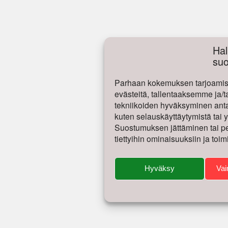
Hal
su
Parhaan kokemuksen tarjoamise
evästeitä, tallentaaksemme ja/t
tekniikoiden hyväksyminen antaa
kuten selauskäyttäytymistä tai yk
Suostumuksen jättäminen tai per
tiettyihin ominaisuuksiin ja toim
Hyväksy
Vai