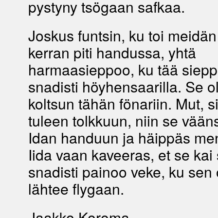
pystyny tsögaan safkaa.
Joskus funtsin, ku toi meidän
kerran piti handussa, yhtä
harmaasieppoo, ku tää sieppo
snadisti höyhensaarilla. Se ol
koltsun tähän fönariin. Mut, s
tuleen tolkkuun, niin se vääns
Idan handuun ja häippäs me
Iida vaan kaveeras, et se kai 
snadisti painoo veke, ku sen ol
lähtee flygaan.
Jaakko Koroma