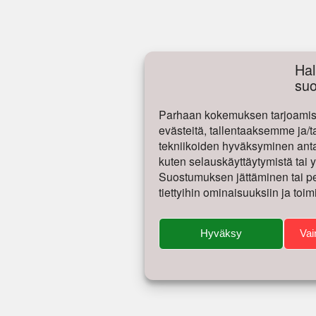
Hal
su
Parhaan kokemuksen tarjoamise
evästeitä, tallentaaksemme ja/t
tekniikoiden hyväksyminen antaa
kuten selauskäyttäytymistä tai yk
Suostumuksen jättäminen tai per
tiettyihin ominaisuuksiin ja toim
Hyväksy
Vai