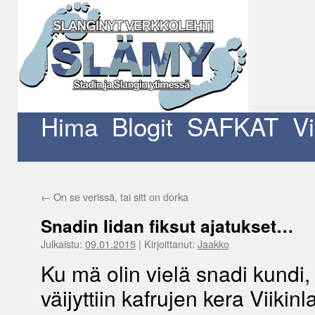
Siirry
sisältöön
Hima
Blogit
SAFKAT
V
←
On se verissä, tai sitt on dorka
Snadin Iidan fiksut ajatukset…
Julkaistu:
09.01.2015
|
Kirjoittanut:
Jaakko
Ku mä olin vielä snadi kundi, 
väijyttiin kafrujen kera Viikin