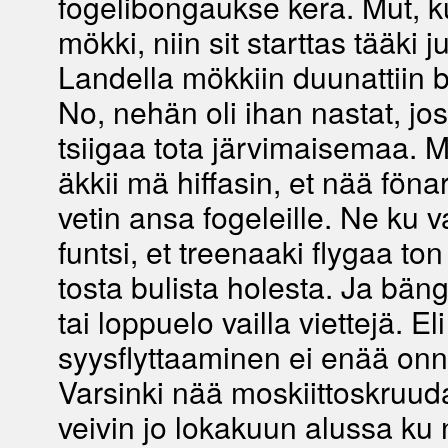
fogelibongaukse kera. Mut, ku
mökki, niin sit starttas tääki j
Landella mökkiin duunattiin bu
No, nehän oli ihan nastat, jo
tsiigaa tota järvimaisemaa. Mu
äkkii mä hiffasin, et nää fönari
vetin ansa fogeleille. Ne ku 
funtsi, et treenaaki flygaa ton
tosta bulista holesta. Ja bäng
tai loppuelo vailla viettejä. Eli
syysflyttaaminen ei enää on
Varsinki nää moskiittoskruuda
veivin jo lokakuun alussa ku