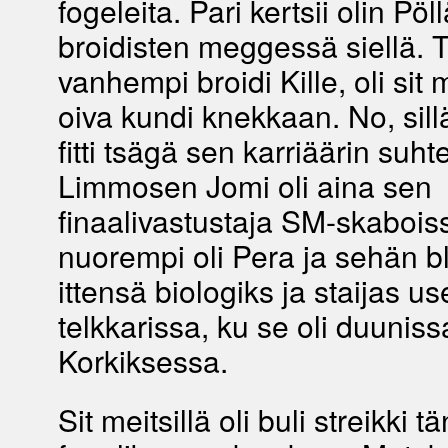
fogeleita. Pari kertsii olin Pöl
broidisten meggessä siellä. 
vanhempi broidi Kille, oli si
oiva kundi knekkaan. No, sill
fitti tsägä sen karriäärin suht
Limmosen Jomi oli aina sen
finaalivastustaja SM-skaboiss
nuorempi oli Pera ja sehän 
ittensä biologiks ja staijas us
telkkarissa, ku se oli duuniss
Korkiksessa.
Sit meitsillä oli buli streikki tä