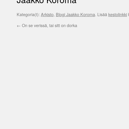
Kategoria(t):
Arkisto
,
Blogi Jaakko Koroma
. Lisää
kestolinkki
k
←
On se verissä, tai sitt on dorka