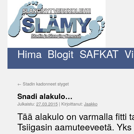
Siirry
sisältöön
Hima
Blogit
SAFKAT
V
←
Stadin kadonneet styget
Snadi alakulo…
Julkaistu:
27.03.2015
|
Kirjoittanut:
Jaakko
Tää alakulo on varmalla fitti t
Tsiigasin aamuteeveetä. Yks