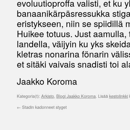
evoluutioproffa valisti, et ku 
banaanikärpäsressukka stigat
eristykseen, niin se spiidillä
Huikee totuus. Just aamulla, 
landella, väijyin ku yks skei
kletras nonarina fönarin väliss
et sitäki vaivais snadisti toi a
Jaakko Koroma
Kategoria(t):
Arkisto
,
Blogi Jaakko Koroma
. Lisää
kestolinkki
k
←
Stadin kadonneet styget