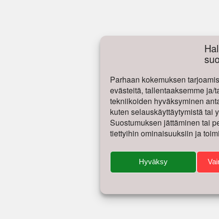
Hal
su
Parhaan kokemuksen tarjoamise
evästeitä, tallentaaksemme ja/t
tekniikoiden hyväksyminen antaa
kuten selauskäyttäytymistä tai yk
Suostumuksen jättäminen tai per
tiettyihin ominaisuuksiin ja toim
Hyväksy
Vai