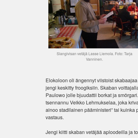
Slangivisan vetäjä Lasse Liemola. Foto: Tarja
Vanninen.
Elokoloon oli ängennyt viistoist skabaajaa jo
jengi keskitty froogiksiin. Skaban voittajall
Paulowo jolle bjuudattii borkat ja smörgari. 
tsennannu Veikko Lehmukselaa, joka krivas
ainoo stadilainen pääministeri” tai kuinka 
vastaus.
Jengi kiitti skaban vetäjää aploodeilla ja to