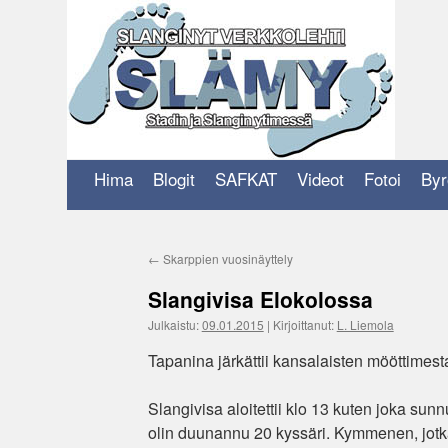
Siirry
sisältöön
Hima
Blogit
SAFKAT
Videot
Fotoi
Byr
←
Skarppien vuosinäyttely
Slangivisa Elokolossa
Julkaistu:
09.01.2015
|
Kirjoittanut:
L. Liemola
Tapanina järkättii kansalaisten mööttimest
Slangivisa aloitettii klo 13 kuten joka sunn
olin duunannu 20 kyssäri. Kymmenen, jotka 