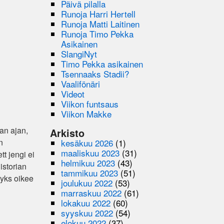
Päivä pilalla
Runoja Harri Hertell
Runoja Matti Laitinen
Runoja Timo Pekka
Asikainen
SlangiNyt
Timo Pekka asikainen
Tsennaaks Stadii?
Vaalifönäri
Videot
Viikon funtsaus
Viikon Makke
ban ajan,
Arkisto
kesäkuu 2026
(1)
n
maaliskuu 2023
(31)
tt jengi ei
helmikuu 2023
(43)
istorian
tammikuu 2023
(51)
 yks oikee
joulukuu 2022
(53)
marraskuu 2022
(61)
lokakuu 2022
(60)
syyskuu 2022
(54)
elokuu 2022
(37)