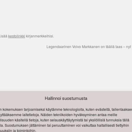
Lisää
kestolinkki
kirjanmerkkeihisi.
Legendaarinen Volvo Markkanen on täällä taas – nyt t
Hallinnoi suostumusta
 kokemuksen tarjoamiseksi käytämme teknologioita, kuten evästeitä, tallentaak
käyttääksemme laitetietoja. Näiden tekniikoiden hyväksyminen antaa meille
isuuden käsitellä tietoja, kuten selauskäyttäytymistä tai yksilöllisiä tunnuksia tällä
lla. Suostumuksen jättäminen tai peruuttaminen voi vaikuttaa haitallisesti tiettyihin
uuksiin ja toimintoihin.