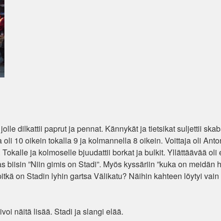
lle dilkattii paprut ja pennat. Kännykät ja tietsikat suljettii ska
a oli 10 oikein tokalla 9 ja kolmannella 8 oikein. Voittaja oli Anto
Tokalle ja kolmoselle bjuudattii borkat ja bulkit. Yllättäävää oli e
 biisin ”Niin gimis on Stadi”. Myös kyssäriin ”kuka on meidän h
pitkä on Stadin lyhin gartsa Välikatu? Näihin kahteen löytyi vain
ivoi näitä lisää. Stadi ja slangi elää.