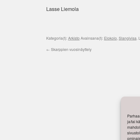
Lasse Liemola
Kategoria(t):
Arkisto
Avainsana(t):
Elokolo
,
Slangivisa
. 
←
Skarppien vuosinäyttely
Parhaan
ja/tai 
mahdoll
sivusto
ominais