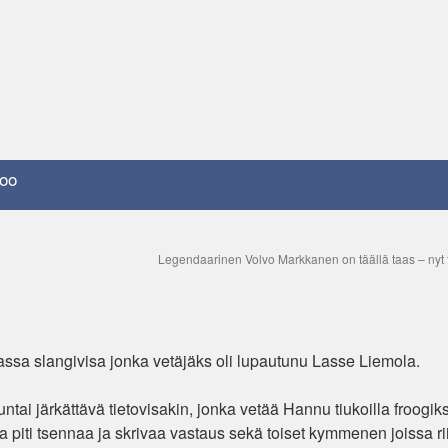
oo
Legendaarinen Volvo Markkanen on täällä taas – nyt t
assa slangivisa jonka vetäjäks oli lupautunu Lasse Liemola.
untai järkättävä tietovisakin, jonka vetää Hannu tiukoilla froogiks
piti tsennaa ja skrivaa vastaus sekä toiset kymmenen joissa riit