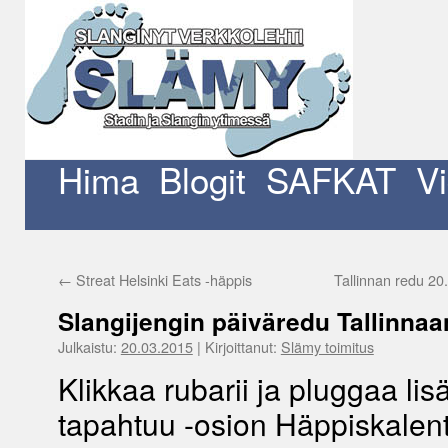
Siirry
sisältöön
Hima
Blogit
SAFKAT
V
←
Streat Helsinki Eats -häppis
Tallinnan redu 20
Slangijengin päiväredu Tallinnaa
Julkaistu:
20.03.2015
|
Kirjoittanut:
Slämy toimitus
Klikkaa rubarii ja pluggaa li
tapahtuu -osion Häppiskalent