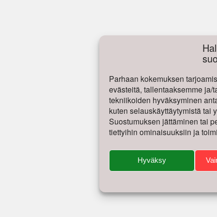
Hal
su
Parhaan kokemuksen tarjoamise
evästeitä, tallentaaksemme ja/t
tekniikoiden hyväksyminen antaa
kuten selauskäyttäytymistä tai yk
Suostumuksen jättäminen tai per
tiettyihin ominaisuuksiin ja toim
Hyväksy
Vai