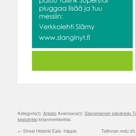
Kategoria(t):
Arkisto
Avainsana(t):
Slanginjengin päiväredu T
kestolinkki
kirjanmerkkeihisi.
←
Streat Helsinki Eats -häppis
Tallinnan redu 20