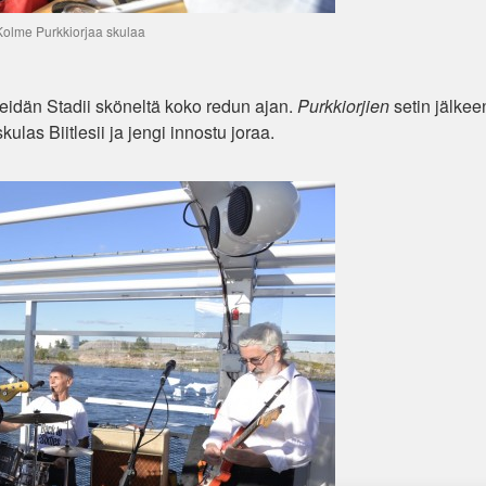
 Kolme Purkkiorjaa skulaa
 meidän Stadii sköneltä koko redun ajan.
Purkkiorjien
setin jälkeen
skulas Biitlesii ja jengi innostu joraa.