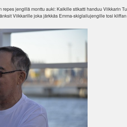
 repes jengillä monttu auki: Kaikille stikatti handuu Viikkarin 
it tänksit Viikkarille joka järkkäs Emma-skiglailujengille tosi kliffan 