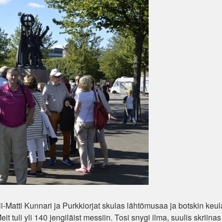
i-Matti Kunnari ja Purkkiorjat skulas lähtömusaa ja botskin keul
it tuli yli 140 jengiläist messiin. Tosi snygi ilma, suulis skriinas