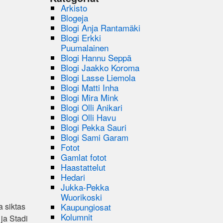
Arkisto
Blogeja
Blogi Anja Rantamäki
Blogi Erkki
Puumalainen
Blogi Hannu Seppä
Blogi Jaakko Koroma
Blogi Lasse Liemola
Blogi Matti Inha
Blogi Mira Mink
Blogi Olli Anikari
Blogi Olli Havu
Blogi Pekka Sauri
Blogi Sami Garam
Fotot
Gamlat fotot
Haastattelut
Hedari
Jukka-Pekka
Wuorikoski
Kaupungiosat
a siktas
Kolumnit
 ja Stadi