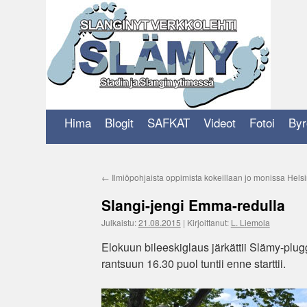
Siirry
sisältöön
Hima
Blogit
SAFKAT
Videot
Fotoi
Byr
←
Ilmiöpohjaista oppimista kokeillaan jo monissa Hels
Slangi-jengi Emma-redulla
Julkaistu:
21.08.2015
|
Kirjoittanut:
L. Liemola
Elokuun bileeskiglaus järkättii Slämy-plu
rantsuun 16.30 puol tuntii enne starttii.