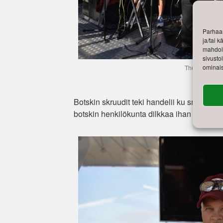
Parhaan
ja/tai 
mahdoll
sivusto
ominais
The Firts skul
Botskin skruudit teki handelii ku smörgari
botskin henkilökunta dilkkaa ihan hikisest. F