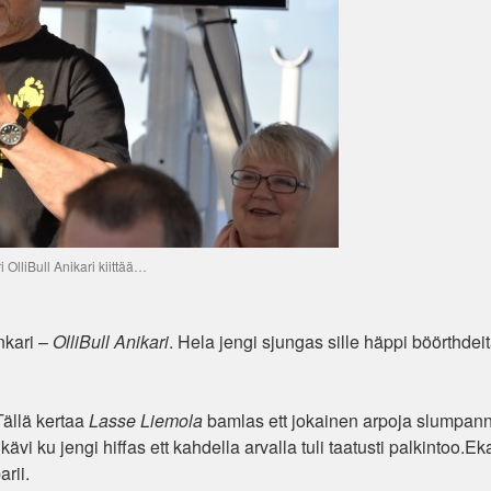
 OlliBull Anikari kiittää…
nkari –
OlliBull Anikari
. Hela jengi sjungas sille häppi böörthdeitä
Tällä kertaa
Lasse Liemola
bamlas ett jokainen arpoja slumpann
kävi ku jengi hiffas ett kahdella arvalla tuli taatusti palkintoo.Ek
arii.