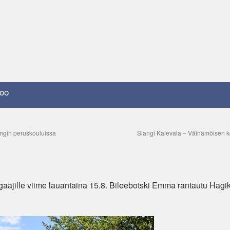
oo
ingin peruskouluissa
Slangi Kalevala – Väinämöisen 
ggaajille viime lauantaina 15.8. Bileebotski Emma rantautu Hagi