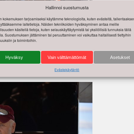
Hallinnoi suostumusta
 kokemuksen tarjoamiseksi käytämme teknologioita, kuten evästeitä, tallentaak
käyttääksemme laitetietoja. Näiden tekniikoiden hyväksyminen antaa meille
isuuden käsitellä tietoja, kuten selauskäyttäytymistä tai yksilöllisiä tunnuksia tällä
lla. Suostumuksen jättäminen tai peruuttaminen voi vaikuttaa haitallisesti tiettyihin
uuksiin ja toimintoihin.
aa, Back to Sixties
Hyväksy
Vain välttämättömät
Asetukset
 oli lautasen kokoinen ja bungas vaa 7 egee. Drinksuu sai
untsittii välill ett mahtaaks keppanat ja lonkerot riittää janojengi
Evästekäytäntö