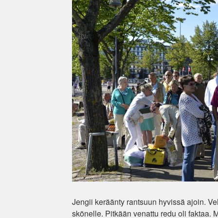
Jengii keräänty rantsuun hyvissä ajoin. Vel
skönelle. Pitkään venattu redu oli faktaa. Me