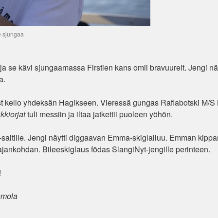
 sjungaa
 ja se kävi sjungaamassa Firstien kans omii bravuureit. Jengi näy
a.
t kello yhdeksän Hagikseen. Vieressä gungas Raflabotski M/S 
kkiorjat
tuli messiin ja iltaa jatkettii puoleen yöhön.
b-saitille. Jengi näytti diggaavan Emma-skiglailuu. Emman kippa
jankohdan. Bileeskiglaus födas SlangiNyt-jengille perinteen.
!
emola