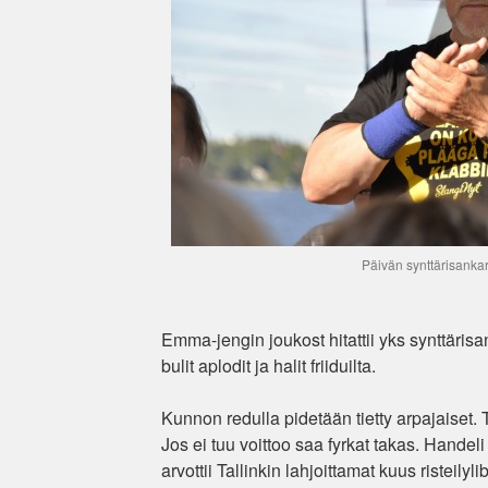
Päivän synttärisankari
Emma-jengin joukost hitattii yks synttärisa
bulit aplodit ja halit friiduilta.
Kunnon redulla pidetään tietty arpajaiset. 
Jos ei tuu voittoo saa fyrkat takas. Handeli 
arvottii Tallinkin lahjoittamat kuus risteilylib