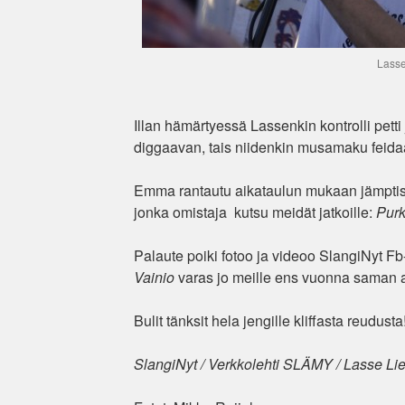
Lasse
Illan hämärtyessä Lassenkin kontrolli petti
diggaavan, tais niidenkin musamaku feida
Emma rantautu aikataulun mukaan jämptis
jonka omistaja kutsu meidät jatkoille:
Purk
Palaute poiki fotoo ja videoo SlangiNyt F
Vainio
varas jo meille ens vuonna saman a
Bulit tänksit hela jengille kliffasta reudusta
SlangiNyt / Verkkolehti SLÄMY / Lasse Li