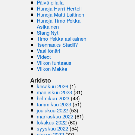
Päivä pilalla
Runoja Harri Hertell
Runoja Matti Laitinen
Runoja Timo Pekka
Asikainen
SlangiNyt
Timo Pekka asikainen
Tsennaaks Stadii?
Vaalifönäri
Videot
Viikon funtsaus
Viikon Makke
Arkisto
kesäkuu 2026
(1)
maaliskuu 2023
(31)
helmikuu 2023
(43)
tammikuu 2023
(51)
joulukuu 2022
(53)
marraskuu 2022
(61)
lokakuu 2022
(60)
syyskuu 2022
(54)
elokuu 2022
(37)