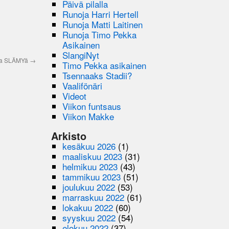
Päivä pilalla
Runoja Harri Hertell
Runoja Matti Laitinen
Runoja Timo Pekka
Asikainen
SlangiNyt
aa SLÄMYä
→
Timo Pekka asikainen
Tsennaaks Stadii?
Vaalifönäri
Videot
Viikon funtsaus
Viikon Makke
Arkisto
kesäkuu 2026
(1)
maaliskuu 2023
(31)
helmikuu 2023
(43)
tammikuu 2023
(51)
joulukuu 2022
(53)
marraskuu 2022
(61)
lokakuu 2022
(60)
syyskuu 2022
(54)
elokuu 2022
(37)