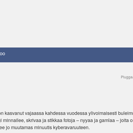
oo
Plugg
t on kasvanut vajaassa kahdessa vuodessa ylivoimaisesti bulei
i minnailee, skrivaa ja stikkaa fotoja – nyyaa ja gamlaa – joita
see jo muutamas minuutis kyberavaruuteen.