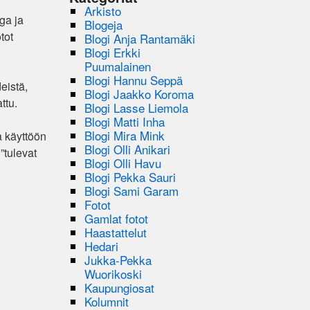
Arkisto
ga ja
Blogeja
tot
Blogi Anja Rantamäki
Blogi Erkki
Puumalainen
Blogi Hannu Seppä
eistä,
Blogi Jaakko Koroma
ttu.
Blogi Lasse Liemola
Blogi Matti Inha
Blogi Mira Mink
a käyttöön
Blogi Olli Anikari
 ”tulevat
Blogi Olli Havu
Blogi Pekka Sauri
Blogi Sami Garam
Fotot
Gamlat fotot
Haastattelut
Hedari
Jukka-Pekka
Wuorikoski
Kaupungiosat
Kolumnit