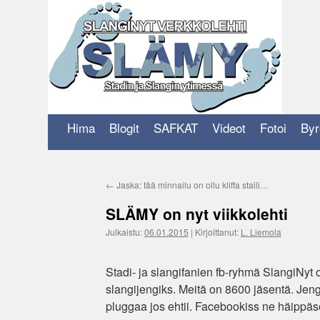
Siirry
sisältöön
Hima
Blogit
SAFKAT
Videot
Fotoi
Byr
←
Jaska: tää minnailu on ollu kliffa staili…
SLÄMY on nyt viikkolehti
Julkaistu:
06.01.2015
|
Kirjoittanut:
L. Liemola
Stadi- ja slangifanien fb-ryhmä SlangiNy
slangijengiks. Meitä on 8600 jäsentä. Jeng
pluggaa jos ehtii. Facebookiss ne häippä