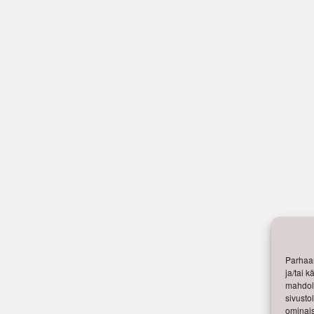
Parhaan
ja/tai 
mahdoll
sivusto
ominais