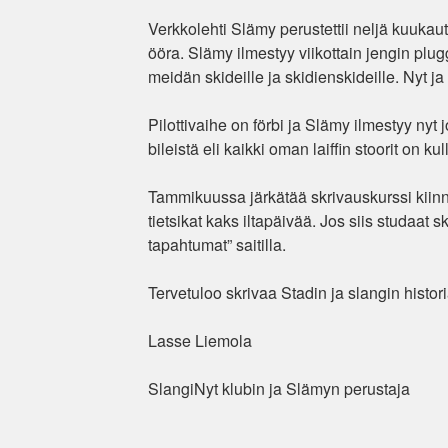
Verkkolehti Slämy perustettii neljä kuukaut
ööra. Slämy ilmestyy viikottain jengin pluggat
meidän skideille ja skidienskideille. Nyt ja
Pilottivaihe on förbi ja Slämy ilmestyy nyt
bileistä eli kaikki oman laiffin stoorit on k
Tammikuussa järkätää skrivauskurssi kiinno
tietsikat kaks iltapäivää. Jos siis studaat s
tapahtumat” saitilla.
Tervetuloo skrivaa Stadin ja slangin histor
Lasse Liemola
SlangiNyt klubin ja Slämyn perustaja