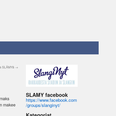
aa SLÄMYä
→
SLAMY facebook
mmaks
https://www.facebook.com
/groups/slanginyt/
 on makee
Kategoriat