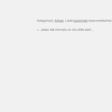
Kategoria(t):
Arkisto
. Lisää
kestolinkki
kirjanmerkkeihisi
←
Jaska: tää minnailu on ollu kliffa staili…