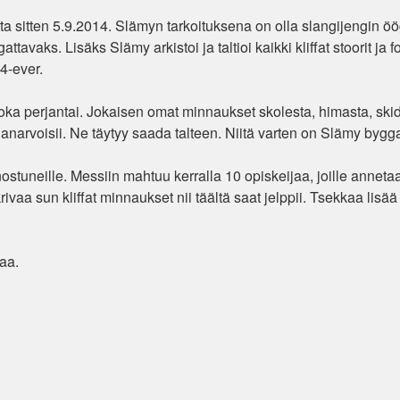
ta sitten 5.9.2014. Slämyn tarkoituksena on olla slangijengin öö
tavaks. Lisäks Slämy arkistoi ja taltioi kaikki kliffat stoorit ja fo
 4-ever.
 joka perjantai. Jokaisen omat minnaukset skolesta, himasta, skid
ullanarvoisii. Ne täytyy saada talteen. Niitä varten on Slämy bygga
stuneille. Messiin mahtuu kerralla 10 opiskeijaa, joille anneta
krivaa sun kliffat minnaukset nii täältä saat jelppii. Tsekkaa lisää
iaa.