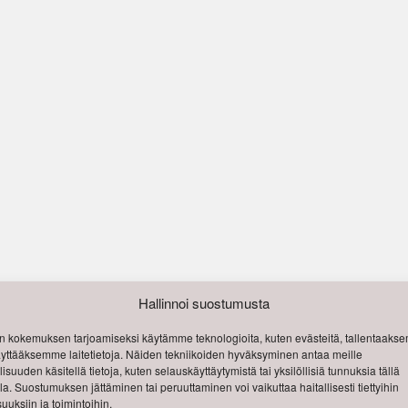
Hallinnoi suostumusta
 kokemuksen tarjoamiseksi käytämme teknologioita, kuten evästeitä, tallentaak
käyttääksemme laitetietoja. Näiden tekniikoiden hyväksyminen antaa meille
isuuden käsitellä tietoja, kuten selauskäyttäytymistä tai yksilöllisiä tunnuksia tällä
lla. Suostumuksen jättäminen tai peruuttaminen voi vaikuttaa haitallisesti tiettyihin
uuksiin ja toimintoihin.