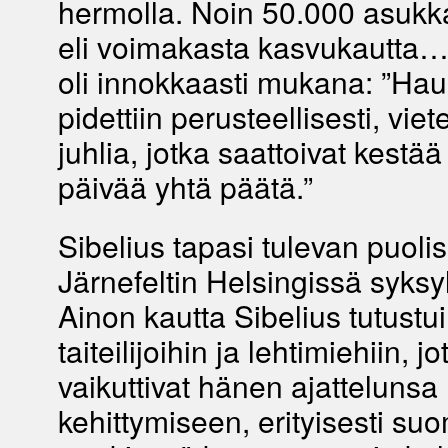
hermolla. Noin 50.000 asukk
eli voimakasta kasvukautta… 
oli innokkaasti mukana: ”Ha
pidettiin perusteellisesti, viete
juhlia, jotka saattoivat kestä
päivää yhtä päätä.”
Sibelius tapasi tulevan puoli
Järnefeltin Helsingissä syksy
Ainon kautta Sibelius tutustui t
taiteilijoihin ja lehtimiehiin, jo
vaikuttivat hänen ajattelunsa
kehittymiseen, erityisesti su