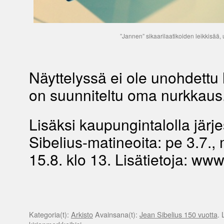
”Jannen” sikaarilaatikoiden leikkisää,
Näyttelyssä ei ole unohdettu l
on suunniteltu oma nurkkaus
Lisäksi kaupungintalolla järj
Sibelius-matineoita: pe 3.7., 
15.8. klo 13. Lisätietoja: www.
Kategoria(t):
Arkisto
Avainsana(t):
Jean Sibelius 150 vuotta
. 