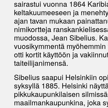
sairastui vuonna 1864 Karib
keltakuumeeseen ja menehtyi
ajan tavan mukaan painattanu
nimikortteja ranskankielisess
muodossa, Jean Sibelius. Ka
vuosikymmentä myöhemmin v
otti kortit käyttöön ja vakiinnut
taiteilijanimensä.
Sibelius saapui Helsinkiin o
syksyllä 1885. Helsinki näyttä
pikkukaupunkilaisen silmissä
maailmankaupunkina, joka sy