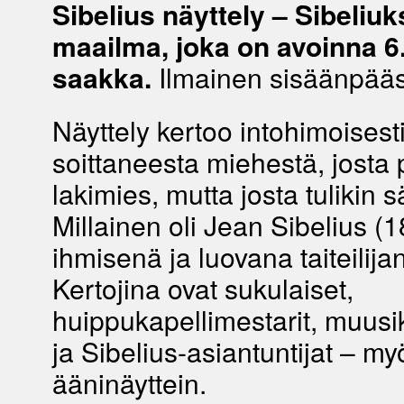
Sibelius näyttely – Sibeliu
maailma, joka on avoinna 6
saakka.
Ilmainen sisäänpääs
Näyttely kertoo intohimoisesti
soittaneesta miehestä, josta pi
lakimies, mutta josta tulikin s
Millainen oli Jean Sibelius 
ihmisenä ja luovana taiteilija
Kertojina ovat sukulaiset,
huippukapellimestarit, muusik
ja Sibelius-asiantuntijat – my
ääninäyttein.