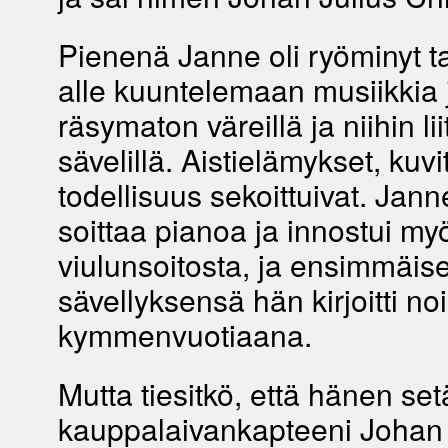
Pienenä Janne oli ryöminyt ta
alle kuuntelemaan musiikkia ja
räsymaton väreillä ja niihin liit
sävelillä. Aistielämykset, kuvi
todellisuus sekoittuivat. Jann
soittaa pianoa ja innostui my
viulunsoitosta, ja ensimmäise
sävellyksensä hän kirjoitti no
kymmenvuotiaana.
Mutta tiesitkö, että hänen se
kauppalaivankapteeni Johan 