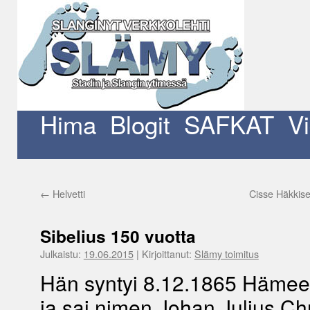
Siirry
sisältöön
Hima
Blogit
SAFKAT
V
←
Helvetti
Cisse Häkkise
Sibelius 150 vuotta
Julkaistu:
19.06.2015
|
Kirjoittanut:
Slämy toimitus
Hän syntyi 8.12.1865 Hämee
ja sai nimen Johan Julius Chr