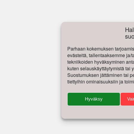
Hal
su
Parhaan kokemuksen tarjoamise
evästeitä, tallentaaksemme ja/t
tekniikoiden hyväksyminen antaa
kuten selauskäyttäytymistä tai yk
Suostumuksen jättäminen tai per
tiettyihin ominaisuuksiin ja toim
Hyväksy
Vai