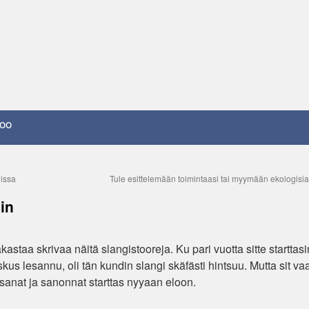
oo
dissa
Tule esittelemään toimintaasi tai myymään ekologisia 
in
astaa skrivaa näitä slangistooreja. Ku pari vuotta sitte starttasi
kus lesannu, oli tän kundin slangi skäfästi hintsuu. Mutta sit vaa
at sanat ja sanonnat starttas nyyaan eloon.