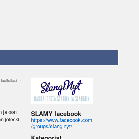
tuotteitasi
→
n ja oon
SLAMY facebook
https://www.facebook.com
n joteski
/groups/slanginyt/
Kategoriat