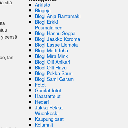
ää sitä
Arkisto
Blogeja
Blogi Anja Rantamäki
Blogi Erkki
itä
Puumalainen
ntuu
Blogi Hannu Seppä
u yleensä
Blogi Jaakko Koroma
Blogi Lasse Liemola
Blogi Matti Inha
Blogi Mira Mink
oo, tän
Blogi Olli Anikari
Blogi Olli Havu
Blogi Pekka Sauri
Blogi Sami Garam
Fotot
Gamlat fotot
Haastattelut
Hedari
Jukka-Pekka
Wuorikoski
Kaupungiosat
Kolumnit