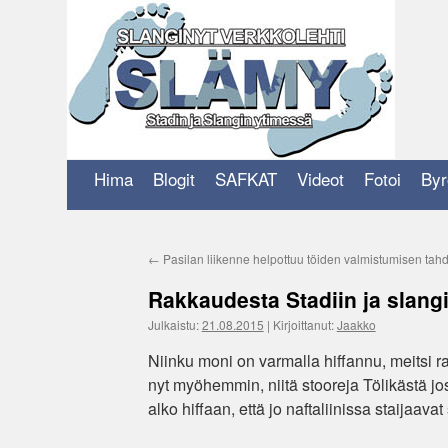
Siirry
sisältöön
Hima
Blogit
SAFKAT
Videot
Fotoi
Byr
←
Pasilan liikenne helpottuu töiden valmistumisen tah
Rakkaudesta Stadiin ja slangi
Julkaistu:
21.08.2015
|
Kirjoittanut:
Jaakko
Niinku moni on varmalla hiffannu, meitsi rak
nyt myöhemmin, niitä stooreja Tölikästä jos
alko hiffaan, että jo naftaliinissa staijaav