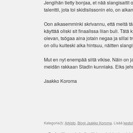
Jengihän tietty bonjaa, et nää slangisaitit 
talenttii, jota toi skidisiissonin elo, on a
Oon aikasemminki skrivannu, että meitä täss
käyttää oliski sit finaalissa liian buli. Tä
olevan, tsögaa aina jotain negaa ja sillai 
on ollu kuiteski aika hintsuu, näitten slang
Mut en nyt enempää siitä vikise. Näin on ja
meidän rakkaan Stadin kunniaks. Eiks jeh
Jaakko Koroma
Kategoria(t):
Arkisto
,
Blogi Jaakko Koroma
. Lisää
kestol