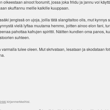
on oikeestaan ainoot foorumit, jossa joka friidu ja jannu voi käytt
ikanaan skuffannu meille kaikille kuuppaan.
äki jengissä on ujoja, joilla tätä slangitaitoo olis, mut kynnys s
tä kynnystä vielä lyftaa muutama hemmo, joitten ainoo elon fani, tu
treenaa pahottaa kafrujen spirittii. Näitten kundien oma panos, k
istoorien suhteen.
 varmalla tulee oleen. Mut skrivataan, lesataan ja skodataan fot
na.
inkki
kirjanmerkkeihisi.