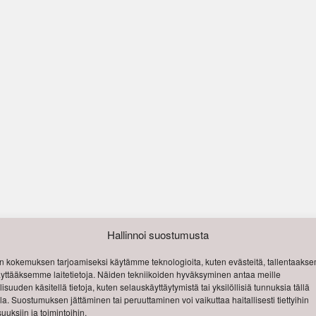
Hallinnoi suostumusta
 kokemuksen tarjoamiseksi käytämme teknologioita, kuten evästeitä, tallentaak
käyttääksemme laitetietoja. Näiden tekniikoiden hyväksyminen antaa meille
isuuden käsitellä tietoja, kuten selauskäyttäytymistä tai yksilöllisiä tunnuksia tällä
lla. Suostumuksen jättäminen tai peruuttaminen voi vaikuttaa haitallisesti tiettyihin
uuksiin ja toimintoihin.