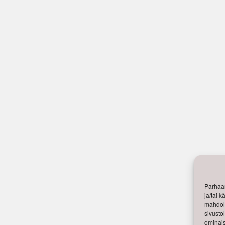
Parhaan
ja/tai 
mahdoll
sivusto
ominais