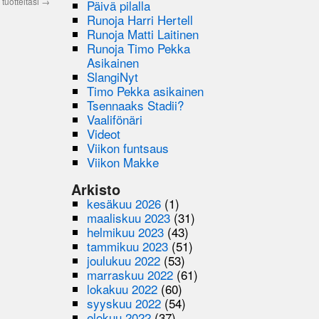
tuotteitasi
→
Päivä pilalla
Runoja Harri Hertell
Runoja Matti Laitinen
Runoja Timo Pekka
Asikainen
SlangiNyt
Timo Pekka asikainen
Tsennaaks Stadii?
Vaalifönäri
Videot
Viikon funtsaus
Viikon Makke
Arkisto
kesäkuu 2026
(1)
maaliskuu 2023
(31)
helmikuu 2023
(43)
tammikuu 2023
(51)
joulukuu 2022
(53)
marraskuu 2022
(61)
lokakuu 2022
(60)
syyskuu 2022
(54)
elokuu 2022
(37)