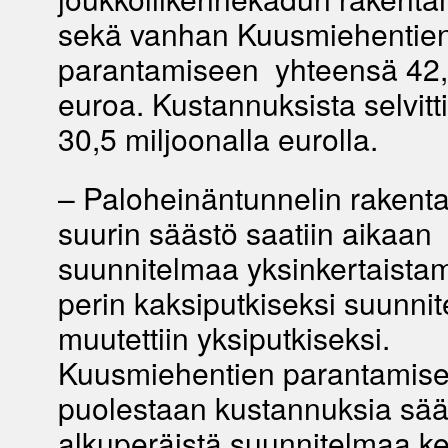
sekä vanhan Kuusmiehentie
parantamiseen yhteensä 42,
euroa. Kustannuksista selvitti
30,5 miljoonalla eurolla.
– Paloheinäntunnelin rakent
suurin säästö saatiin aikaan
suunnitelmaa yksinkertaistam
perin kaksiputkiseksi suunnite
muutettiin yksiputkiseksi.
Kuusmiehentien parantamis
puolestaan kustannuksia sää
alkuperäistä suunnitelmaa k