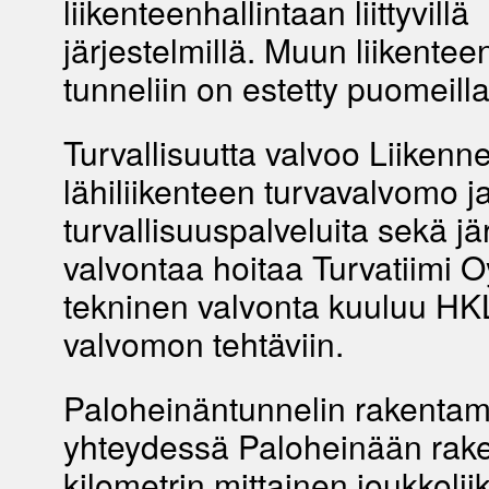
liikenteenhallintaan liittyvillä
järjestelmillä. Muun liikente
tunneliin on estetty puomeilla
Turvallisuutta valvoo Liikenn
lähiliikenteen turvavalvomo 
turvallisuuspalveluita sekä jä
valvontaa hoitaa Turvatiimi O
tekninen valvonta kuuluu HK
valvomon tehtäviin.
Paloheinäntunnelin rakentam
yhteydessä Paloheinään rake
kilometrin mittainen joukkoli