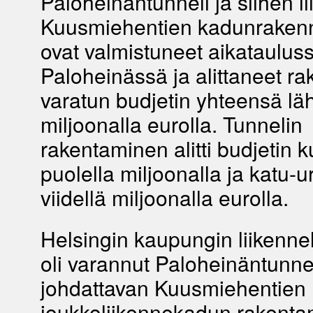
Paloheinäntunneli ja siihen lii
Kuusmiehentien kadunraken
ovat valmistuneet aikataulus
Paloheinässä ja alittaneet ra
varatun budjetin yhteensä lä
miljoonalla eurolla. Tunnelin
rakentaminen alitti budjetin k
puolella miljoonalla ja katu-
viidellä miljoonalla eurolla.
Helsingin kaupungin liikenne
oli varannut Paloheinäntunnel
johdattavan Kuusmiehentien
joukkoliikennekadun rakenta