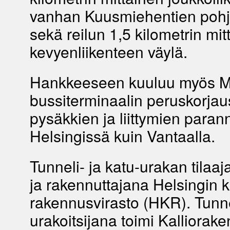
vanhan Kuusmiehentien pohj
sekä reilun 1,5 kilometrin mit
kevyenliikenteen väylä.
Hankkeeseen kuuluu myös M
bussiterminaalin peruskorjau
pysäkkien ja liittymien paran
Helsingissä kuin Vantaalla.
Tunneli- ja katu-urakan tilaa
ja rakennuttajana Helsingin 
rakennusvirasto (HKR). Tunn
urakoitsijana toimi Kalliorake