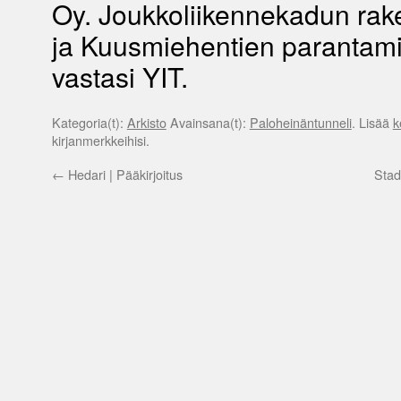
Oy. Joukkoliikennekadun rak
ja Kuusmiehentien parantam
vastasi YIT.
Kategoria(t):
Arkisto
Avainsana(t):
Paloheinäntunneli
. Lisää
k
kirjanmerkkeihisi.
←
Hedari | Pääkirjoitus
Stad