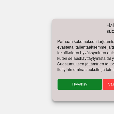
Hal
su
Parhaan kokemuksen tarjoamise
evästeitä, tallentaaksemme ja/t
tekniikoiden hyväksyminen antaa
kuten selauskäyttäytymistä tai yk
Suostumuksen jättäminen tai per
tiettyihin ominaisuuksiin ja toim
Hyväksy
Vai