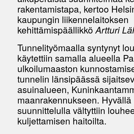
rakentamistapa, kertoo Helsi
kaupungin liikennelaitoksen
kehittämispäällikkö
Artturi Lä
Tunnelityömaalla syntynyt lo
käytettiin samalla alueella P
ulkoilumaaston kunnostamis
tunnelin länsipäässä sijaits
asuinalueen, Kuninkaantam
maanrakennukseen. Hyvällä
suunnittelulla vältyttiin louhe
kuljettamisen haitoilta.