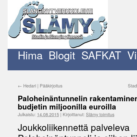
Siirry
sisältöön
Hima
Blogit
SAFKAT
V
←
Hedari | Pääkirjoitus
Stad
Paloheinäntunnelin rakentaminen 
budjetin miljoonilla euroilla
Julkaistu:
14.08.2015
|
Kirjoittanut:
Slämy toimitus
Joukkoliikennettä palveleva