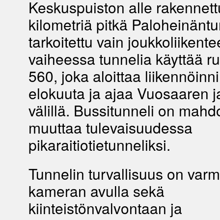
Keskuspuiston alle rakennett
kilometriä pitkä Paloheinäntu
tarkoitettu vain joukkoliikente
vaiheessa tunnelia käyttää ru
560, joka aloittaa liikennöinn
elokuuta ja ajaa Vuosaaren 
välillä. Bussitunneli on mahdo
muuttaa tulevaisuudessa
pikaraitiotietunneliksi.
Tunnelin turvallisuus on varmi
kameran avulla sekä
kiinteistönvalvontaan ja