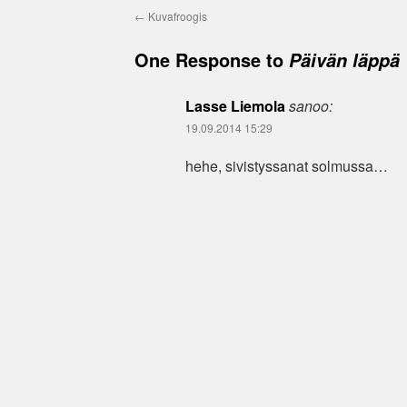
←
Kuvafroogis
One Response to
Päivän läppä
Lasse Liemola
sanoo:
19.09.2014 15:29
hehe, sivistyssanat solmussa…