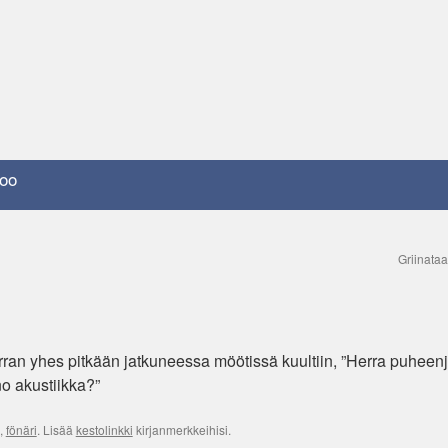
oo
Griinata
erran yhes pitkään jatkuneessa möötissä kuultiin, ”Herra puheenj
no akustiikka?”
,
fönäri
. Lisää
kestolinkki
kirjanmerkkeihisi.