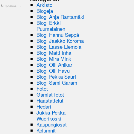
Arkisto
a kimpassa
→
Blogeja
Blogi Anja Rantamäki
Blogi Erkki
Puumalainen
Blogi Hannu Seppä
Blogi Jaakko Koroma
Blogi Lasse Liemola
Blogi Matti Inha
Blogi Mira Mink
Blogi Olli Anikari
Blogi Olli Havu
Blogi Pekka Sauri
Blogi Sami Garam
Fotot
Gamlat fotot
Haastattelut
Hedari
Jukka-Pekka
Wuorikoski
Kaupungiosat
Kolumnit