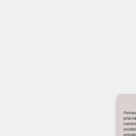
Parhaan
ja/tai 
mahdoll
sivusto
ominais