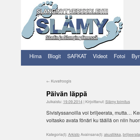
Siirry
sisältöön
Hima
Blogit
SAFKAT
Videot
Fotoi
Byr
←
Kuvafroogis
Päivän läppä
Julkaistu:
19.09.2014
|
Kirjoittanut:
Slämy toimitus
Sivistyssanoilla voi briljeerata, mutta… K
voitasko avata fönäri ku täällä on niin huo
Kategoria(t):
Arkisto
Avainsana(t):
akustiikka
,
briljeerata