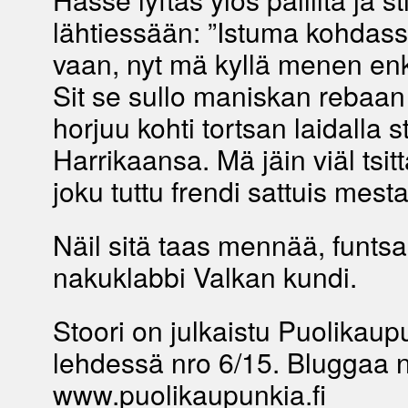
lähtiessään: ”Istuma kohdas
vaan, nyt mä kyllä menen en
Sit se sullo maniskan rebaan 
horjuu kohti tortsan laidalla 
Harrikaansa. Mä jäin viäl tsitt
joku tuttu frendi sattuis mesta
Näil sitä taas mennää, funtsai
nakuklabbi Valkan kundi.
Stoori on julkaistu Puolikaup
lehdessä nro 6/15. Bluggaa n
www.puolikaupunkia.fi