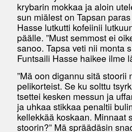
krybarin mokkaa ja aloin utel
sun miälest on Tapsan paras 
Hasse lutkutti kofeiinii lutkuun 
päälle. ”Must semmost ei oik
sanoo. Tapsa veti nii monta sny
Funtsaili Hasse haikee ilme lä
”Mä oon digannu sitä stoorii n
pelikorteist. Se ku solttu tsyr
tsettei kesken messun ja uffar
ja uhkaa stikkaa penaltii bul
kellekkää koskaan. Minnaat 
stoorin?” Mä spräädäsin snadi