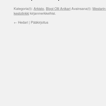
Kategoria(t):
Arkisto
,
Blogi Olli Anikari
Avainsana(t):
Mestarin
kestolinkki
kirjanmerkkeihisi.
←
Hedari | Pääkirjoitus