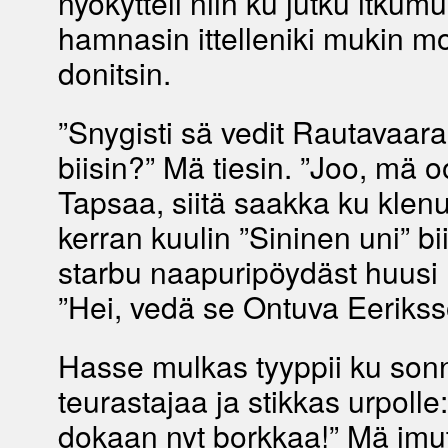
nyökytteli niin ku jutku itkumu
hamnasin ittelleniki mukin m
donitsin.
”Snygisti sä vedit Rautavaar
biisin?” Mä tiesin. ”Joo, mä 
Tapsaa, siitä saakka ku klen
kerran kuulin ”Sininen uni” bi
starbu naapuripöydäst huusi 
”Hei, vedä se Ontuva Eerikss
Hasse mulkas tyyppii ku son
teurastajaa ja stikkas urpolle
dokaan nyt borkkaa!” Mä imu