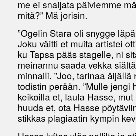
me ei snaijata päiviemme mä
mitä?” Mä jorisin.
”Ogelin Stara oli snygge läpä
Joku väitti et muita artistei o
ku Tapsa pääs stagelle, ni sit
meinannu saada vekka siältä
minnaili. ”Joo, tarinaa äijällä r
todistin perään. ”Mulle jengi
keikoilla et, laula Hasse, mut
huuda et, ota Hasse pöytävii
stikkas plagiaatin kympin ke
Hasse lyftas ylös pallilta ja s