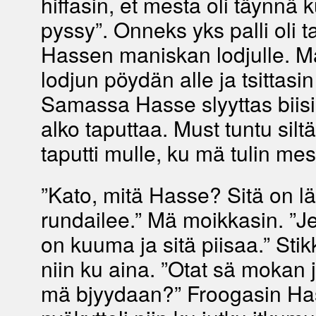
hiffasin, et mesta oli täynnä 
pyssy”. Onneks yks palli oli t
Hassen maniskan lodjulle. M
lodjun pöydän alle ja tsittasin 
Samassa Hasse slyyttas biisin
alko taputtaa. Must tuntu siltä
taputti mulle, ku mä tulin mes
”Kato, mitä Hasse? Sitä on lä
rundailee.” Mä moikkasin. ”
on kuuma ja sitä piisaa.” Sti
niin ku aina. ”Otat sä mokan 
mä bjyydaan?” Froogasin Has