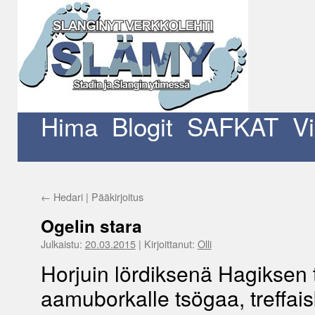
Siirry
sisältöön
Hima
Blogit
SAFKAT
V
←
Hedari | Pääkirjoitus
Ogelin stara
Julkaistu:
20.03.2015
|
Kirjoittanut:
Olli
Horjuin lördiksenä Hagiksen 
aamuborkalle tsögaa, treffai