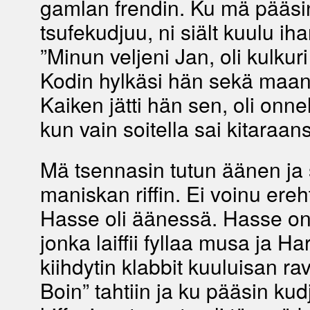
gamlan frendin. Ku mä pääs
tsufekudjuu, ni siält kuulu iha
”Minun veljeni Jan, oli kulkur
Kodin hylkäsi hän sekä maan
Kaiken jätti hän sen, oli onne
kun vain soitella sai kitaraans
Mä tsennasin tutun äänen ja 
maniskan riffin. Ei voinu ereh
Hasse oli äänessä. Hasse on
jonka laiffii fyllaa musa ja Ha
kiihdytin klabbit kuuluisan ra
Boin” tahtiin ja ku pääsin kudj