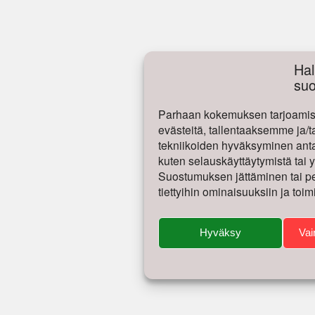
Hal
su
Parhaan kokemuksen tarjoamise
evästeitä, tallentaaksemme ja/t
tekniikoiden hyväksyminen antaa
kuten selauskäyttäytymistä tai yk
Suostumuksen jättäminen tai per
tiettyihin ominaisuuksiin ja toim
Hyväksy
Vai