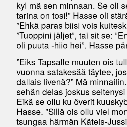
kyl mä sen minnaan. Se oli s
tarina on tosi!” Hasse oli stärä
”Ehkä paras biisi vois kuiteski 
”Tuoppini jäljet”, tai sit se: ”
oli puuta -hiio hei”. Hasse päri
”Eiks Tapsalle muuten ois tul
vuonna satakesää täytee, jos 
dallais livenä?” Mä minnailin.
sehän delas joskus seitenysi t
Eikä se ollu ku överit kuusky
Hasse. ”Sillä ois ollu viel mo
tsungaa härmän Käteis-Jussi