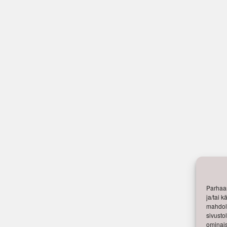
Parhaan
ja/tai 
mahdoll
sivusto
ominais