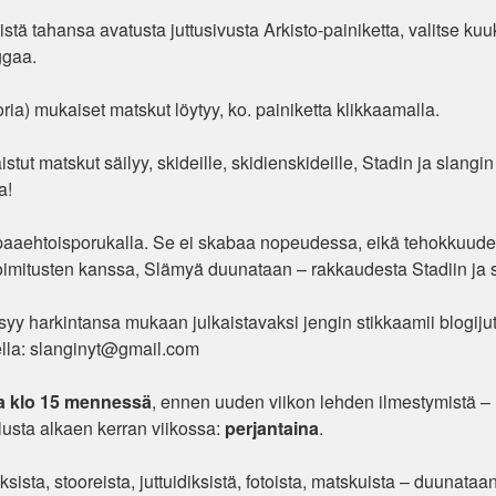
istä tahansa avatusta juttusivusta Arkisto-painiketta, valitse kuu
uggaa.
ia) mukaiset matskut löytyy, ko. painiketta klikkaamalla.
ut matskut säilyy, skideille, skidienskideille, Stadin ja slangin t
a!
paaehtoisporukalla. Se ei skabaa nopeudessa, eikä tehokkuud
toimitusten kanssa, Slämyä duunataan – rakkaudesta Stadiin ja s
syy harkintansa mukaan julkaistavaksi jengin stikkaamii blogijut
eella: slanginyt@gmail.com
a klo 15 mennessä
, ennen uuden viikon lehden ilmestymistä –
usta alkaen kerran viikossa:
perjantaina
.
ksista, stooreista, juttuidiksistä, fotoista, matskuista – duunataa