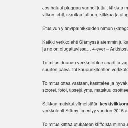
Jos haluut pluggaa vanhoi juttui, klikkaa m
viikon lehti, skrollaa juttuun, klikkaa ja pl
Etusivun ylärivipainikkeiden nimen (kategor
Kaikki verkkolehti Slämyssä aiemmin julkaist
ja ne on plugattavissa… 4-ever – Arkistost
Toimitus duunaa verkkolehtee snadilla va
suurten päivä- tai kaupunkilehtien verkko
Toimitus ottaa vastaan, käsittelee ja hyväk
stoorei, fotoi, tipsejä yms. matskuu osoitt
Stikkaa matskut viimeistään
keskiviikkon
verkkolehti Slämy ilmestyy vuoden 2015 al
Toimitus kiittää etukäteen kliffoista minnau