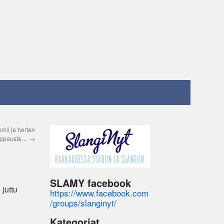
emii ja hertan
ppausta…
→
SLAMY facebook
 juttu
https://www.facebook.com
/groups/slanginyt/
Kategoriat