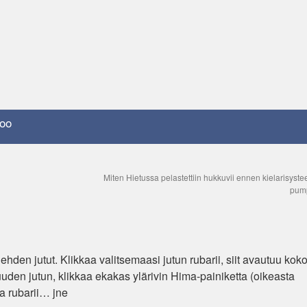
oo
Miten Hietussa pelastettiin hukkuvii ennen kielarisyste
pum
ehden jutut. Klikkaa valitsemaasi jutun rubarii, siit avautuu koko
uden jutun, klikkaa ekakas ylärivin Hima-painiketta (oikeasta
aa rubarii… jne