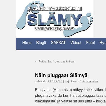
Siirry
sisältöön
Hima
Blogit
SAFKAT
Videot
Fotoi
Byr
←
Pekka Sauri pluggas kniigan
Näin pluggaat Slämyä
Julkaistu:
23.01.2015
|
Kirjoittanut:
Slämy toimitus
Etusivulla (Hima-sivu) näkyy kaikki viikon l
plugattavaks. Ja kun haluut pluggaa taas u
yläkulmasta) ja valitse sit uus juttu – klikk