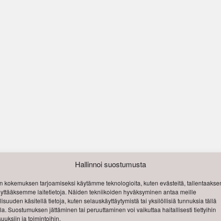
Hallinnoi suostumusta
 kokemuksen tarjoamiseksi käytämme teknologioita, kuten evästeitä, tallentaak
käyttääksemme laitetietoja. Näiden tekniikoiden hyväksyminen antaa meille
isuuden käsitellä tietoja, kuten selauskäyttäytymistä tai yksilöllisiä tunnuksia tällä
lla. Suostumuksen jättäminen tai peruuttaminen voi vaikuttaa haitallisesti tiettyihin
uuksiin ja toimintoihin.