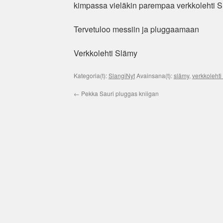
kimpassa vieläkin parempaa verkkolehti S
Tervetuloo messiin ja pluggaamaan
Verkkolehti Slämy
Kategoria(t):
SlangiNyt
Avainsana(t):
slämy
,
verkkolehti
←
Pekka Sauri pluggas kniigan