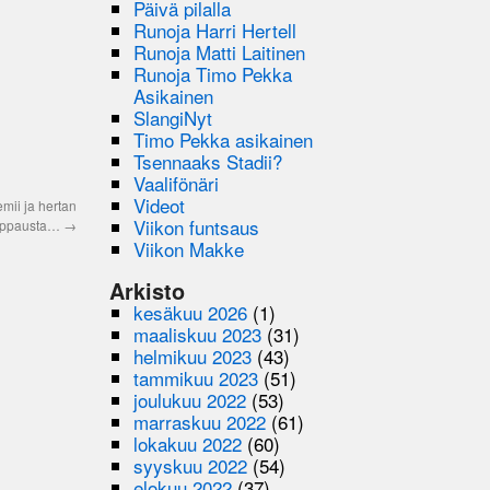
Päivä pilalla
Runoja Harri Hertell
Runoja Matti Laitinen
Runoja Timo Pekka
Asikainen
SlangiNyt
Timo Pekka asikainen
Tsennaaks Stadii?
Vaalifönäri
Videot
emii ja hertan
Viikon funtsaus
ppausta…
→
Viikon Makke
Arkisto
kesäkuu 2026
(1)
maaliskuu 2023
(31)
helmikuu 2023
(43)
tammikuu 2023
(51)
joulukuu 2022
(53)
marraskuu 2022
(61)
lokakuu 2022
(60)
syyskuu 2022
(54)
elokuu 2022
(37)