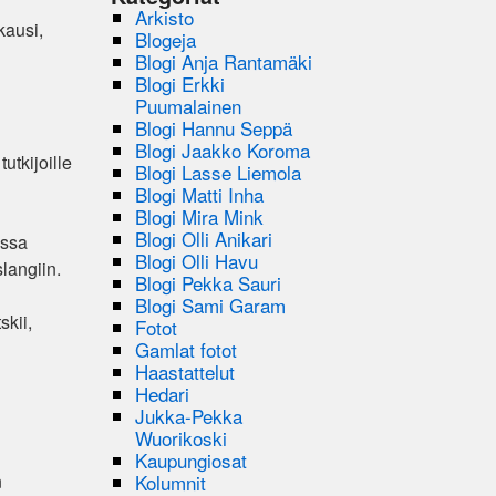
Arkisto
kausi,
Blogeja
Blogi Anja Rantamäki
Blogi Erkki
Puumalainen
Blogi Hannu Seppä
Blogi Jaakko Koroma
utkijoille
Blogi Lasse Liemola
Blogi Matti Inha
Blogi Mira Mink
Blogi Olli Anikari
essa
Blogi Olli Havu
langiin.
Blogi Pekka Sauri
Blogi Sami Garam
skii,
Fotot
Gamlat fotot
Haastattelut
Hedari
Jukka-Pekka
Wuorikoski
Kaupungiosat
Kolumnit
n