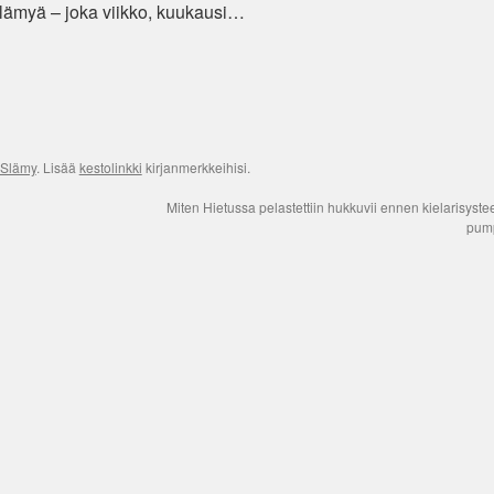
lämyä – joka viikko, kuukausi…
 Slämy
. Lisää
kestolinkki
kirjanmerkkeihisi.
Miten Hietussa pelastettiin hukkuvii ennen kielarisyste
pum