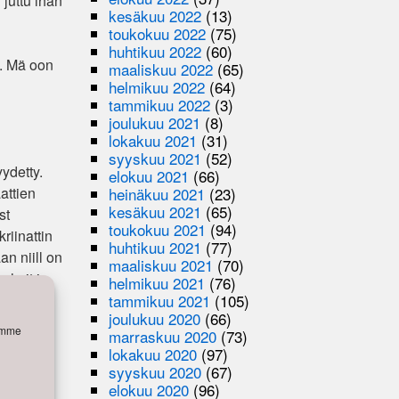
 juttu ihan
kesäkuu 2022
(13)
toukokuu 2022
(75)
huhtikuu 2022
(60)
a. Mä oon
maaliskuu 2022
(65)
helmikuu 2022
(64)
tammikuu 2022
(3)
joulukuu 2021
(8)
lokakuu 2021
(31)
syyskuu 2021
(52)
ydetty.
elokuu 2021
(66)
heinäkuu 2021
(23)
attien
kesäkuu 2021
(65)
st
toukokuu 2021
(94)
riinattin
huhtikuu 2021
(77)
an niill on
maaliskuu 2021
(70)
kahvit ja
helmikuu 2021
(76)
tammikuu 2021
(105)
joulukuu 2020
(66)
semme
marraskuu 2020
(73)
lokakuu 2020
(97)
syyskuu 2020
(67)
misaari
,
elokuu 2020
(96)
pputrio
,