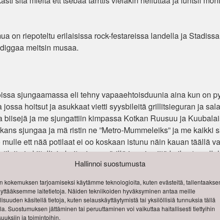
asti sitä mieltä ett tsebaa tarrttis vieläkin heiluttaa ja funtsii moni
mua on riepoteltu erilaisissa rock-festareissa landella ja Stadiss
gi diggaa meitsin musaa.
issa sjungaamassa eli tehny vapaaehtoisduunia aina kun on py
ssa hoitsut ja asukkaat vietti syysbileitä grillitsieguran ja sala
ja biisejä ja me sjungattiin kimpassa Kotkan Ruusuu ja Kuubalai
ans sjungaa ja mä ristin ne ”Metro-Mummeleiks” ja me kaikki sk
no mulle ett nää potilaat ei oo koskaan istunu näin kauan täällä va
laita ja kiitollisia hoitsuja ympärillä ja sain siitä keikasta pulla
Hallinnoi suostumusta
 kokemuksen tarjoamiseksi käytämme teknologioita, kuten evästeitä, tallentaak
käyttääksemme laitetietoja. Näiden tekniikoiden hyväksyminen antaa meille
isuuden käsitellä tietoja, kuten selauskäyttäytymistä tai yksilöllisiä tunnuksia tällä
lla. Suostumuksen jättäminen tai peruuttaminen voi vaikuttaa haitallisesti tiettyihin
:
Annalan puutarha
,
Brita Koivunen
,
Bygga
,
Fakiiri Kronblom
,
Jori Liemola
,
Kari Tuo
uuksiin ja toimintoihin.
mäki
,
Lintsi
,
Nokipoika & Poika
,
Olli häme kvintetti
,
Pelle Ellenberg
,
Sirkiän huulihar