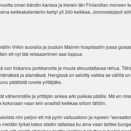
 vuotta oman bändin kanssa ja kiersin tän Finlandian moneen k
na keikkakalenteriin kertyi yli 200 keikkaa. Joromestojaoli sii
ällin Viikin suoralla ja jouduin Malmin hospitaaliin jossa goisas
ntsin ett nyt tää reissaaminen saa loppua.
 mä oon trokannu porkkanoita ja muuta skruudattavaa rehua. Täh
ylämäkeä ja alamäkeä. Hengissä on selvitty vaikka se välillä on 
nu päätöstä ruveta yrittäjäks.
ät vähemmälle ja yrittäjän ankea arki pukkas päälle. Mä en mi
kokonaan vaan tein snadisti keikkaa silloin tällöin.
oista niin paljon ett mä pyrin valtuustoon ja rupesin ”senaattor
 meidän fyrkat katoo stadin rattaissa ku aina vaan tarttee bunga