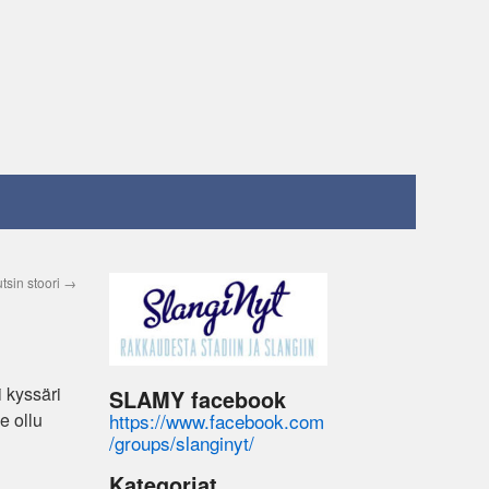
tsin stoori
→
 kyssäri
SLAMY facebook
https://www.facebook.com
e ollu
/groups/slanginyt/
Kategoriat