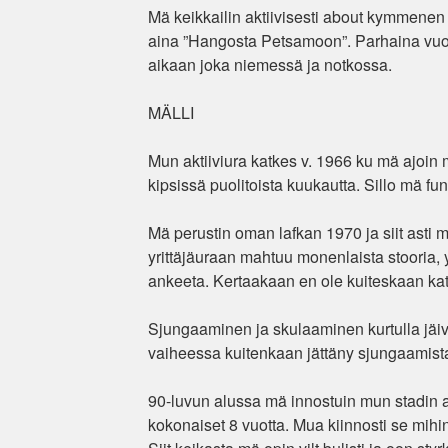
Mä keikkailin aktiivisesti about kymmenen
aina ”Hangosta Petsamoon”. Parhaina vuosi
aikaan joka niemessä ja notkossa.
MÄLLI
Mun aktiiviura katkes v. 1966 ku mä ajoin m
kipsissä puolitoista kuukautta. Sillo mä fu
Mä perustin oman lafkan 1970 ja siit asti
yrittäjäuraan mahtuu monenlaista stooria, 
ankeeta. Kertaakaan en ole kuiteskaan katu
Sjungaaminen ja skulaaminen kurtulla jäiv
vaiheessa kuitenkaan jättäny sjungaamista 
90-luvun alussa mä innostuin mun stadin asi
kokonaiset 8 vuotta. Mua kiinnosti se mihin