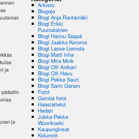
ä ennen
Arkisto
las
Blogeja
Blogi Anja Rantamäki
 muutaman
Blogi Erkki
Puumalainen
Blogi Hannu Seppä
Blogi Jaakko Koroma
Blogi Lasse Liemola
Blogi Matti Inha
ärkkäs
Blogi Mira Mink
skulas
Blogi Olli Anikari
ri ja
Blogi Olli Havu
Blogi Pekka Sauri
Blogi Sami Garam
Fotot
 päästiin
Gamlat fotot
uolaa
Haastattelut
Hedari
Jukka-Pekka
unen ja
Wuorikoski
Kaupungiosat
Kolumnit