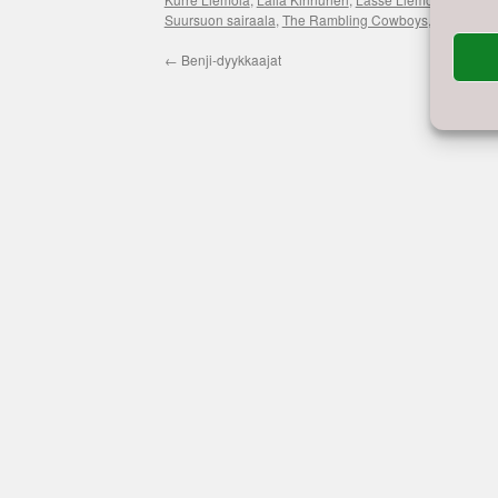
Suursuon sairaala
,
The Rambling Cowboys
,
Vanhakau
←
Benji-dyykkaajat