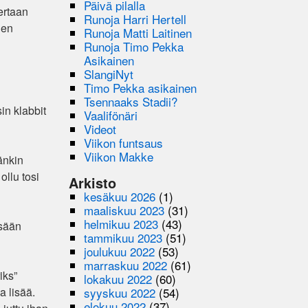
Päivä pilalla
ertaan
Runoja Harri Hertell
hen
Runoja Matti Laitinen
Runoja Timo Pekka
Asikainen
SlangiNyt
Timo Pekka asikainen
Tsennaaks Stadii?
in klabbit
Vaalifönäri
Videot
Viikon funtsaus
Viikon Makke
änkin
ollu tosi
Arkisto
kesäkuu 2026
(1)
maaliskuu 2023
(31)
helmikuu 2023
(43)
ssään
tammikuu 2023
(51)
joulukuu 2022
(53)
marraskuu 2022
(61)
iks”
lokakuu 2022
(60)
syyskuu 2022
(54)
a lisää.
elokuu 2022
(37)