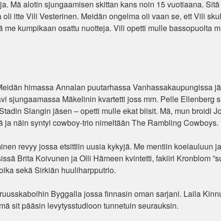
. Mä alotin sjungaamisen skittan kans noin 15 vuotiaana. Sit
li itte Vili Vesterinen. Meidän ongelma oli vaan se, ett Vili sku
kä me kumpikaan osattu nuotteja. Vili opetti mulle bassopuolta
lä. Meidän himassa Annalan puutarhassa Vanhassakaupungissa j
ävi sjungaamassa Mäkelinin kvartetti joss mm. Pelle Ellenberg 
tadin Slangin jäsen – opetti mulle ekat biisit. Mä, mun broidi Jo
sä ja näin syntyi cowboy-trio nimeltään The Rambling Cowboys.
inen revyy jossa etsittiin uusia kykyjä. Me mentiin koelauluun ja
ä Brita Koivunen ja Olli Hämeen kvintetti, fakiiri Kronblom ”s
ika sekä Sirkiän huuliharpputrio.
uusskaboihin Byggalla jossa finnasin oman sarjani. Laila Kinn
 mä sit pääsin levytysstudioon tunnetuin seurauksin.