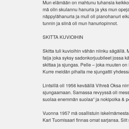
Mun elämään on mahtunu tuhansia keikkoja
mä olin skulannu hanuria ja yks mun opeja o
näppylähanuria ja mull oli pianohanuri ei
tunnin ja siinä oli mun hanuriopinnot.
SKITTA KUVIOIHIN
Skitta tuli kuvioihin vähän niinku sägäl
faija joka syksy sadonkorjuubileet jossa k
skittaa ja sjungas. Pelle – joka muuten on S
Kurre meidän pihalta me sjungattii yhdes
Lintsillä oli 1956 keväällä Vihreä Oksa nim
sjungaamaan. Samassa revyyssä oli messiss
suolaa enemmän suolaa” ja nokipoika & po
Vuonna 1957 mä osallistuin iskelmämestar
Kari Tuomisaari finnas omat sarjansa. Siit