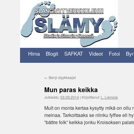
Siirry
sisältöön
Hima
Blogit
SAFKAT
Videot
Fotoi
Byr
←
Benji-dyykkaajat
Mun paras keikka
Julkaistu:
03.09.2014
|
Kirjoittanut:
L. Liemola
Mult on monta kertaa kysytty mikä on ollu 
meinaa. Tarkoittaaks se niinku fyffee eli hy
”bättre folk” keikka jonku Kroisoksen palat