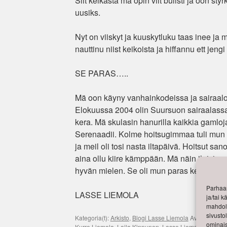
Siit keikasta mä opin vilt bulisti ja oon styrk
uusiks.
Nyt on viiskyt ja kuuskytluku taas inee ja 
nauttinu niist keikoista ja hiffannu ett jen
SE PARAS…..
Mä oon käyny vanhainkodeissa ja sairaalo
Elokuussa 2004 olin Suursuon sairaalassa jo
kera. Mä skulasin hanurilla kaikkia gamlo
Serenaadii. Kolme hoitsugimmaa tuli mun k
ja meil oli tosi nasta iltapäivä. Hoitsut sa
aina ollu kiire kämppään. Mä näin iloisia poti
hyvän mielen. Se oli mun paras keikka.
Parhaan
LASSE LIEMOLA
ja/tai 
mahdoll
sivusto
Kategoria(t):
Arkisto
,
Blogi Lasse Liemola
Avainsana(t)
ominais
Kurre Liemola
,
Laila Kinnunen
,
Lasse Liemola
,
Linnan