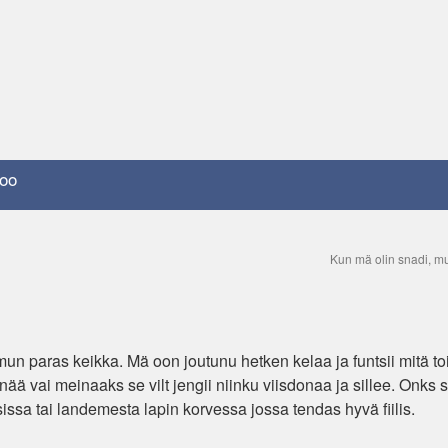
oo
Kun mä olin snadi, mu
mun paras keikka. Mä oon joutunu hetken kelaa ja funtsii mitä toi
nää vai meinaaks se vilt jengii niinku viisdonaa ja sillee. Onks s
sissa tai landemesta lapin korvessa jossa tendas hyvä fiilis.