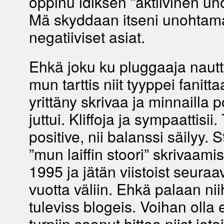
oppinu idiksen ”aktiivinen u
Mä skyddaan itseni unohtamall
negatiiviset asiat.
Ehkä joku ku pluggaaja nautt
mun tarttis niit tyyppei fanit
yrittäny skrivaa ja minnailla po
juttui. Kliffoja ja sympaattisii.
positive, nii balanssi säilyy. 
”mun laiffin stoori” skrivaami
1995 ja jätän viistoist seuraa
vuotta väliin. Ehkä palaan nii
tuleviss blogeis. Voihan olla 
turpiin saanut hittaa niist jot