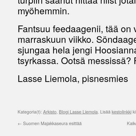
myöhemmin.
Fantsuu feedaagenii, tää on 
marraskuun viikko. Söndaag
sjungaa hela jengi Hoosiann
tsyrkassa. Ootsä messissä?
Lasse Liemola, pisnesmies
Kategoria(t):
Arkisto
,
Blogi Lasse Liemola
. Lisää
kestolinkki
ki
←
Suomen Majakkaseura esittää
Kaik