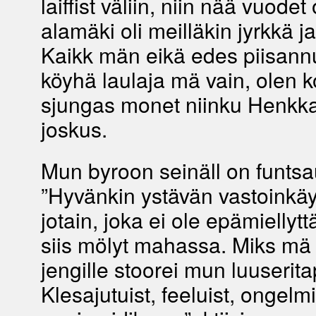
laiffist väliin, niin nää vuodet 
alamäki oli meilläkin jyrkkä j
Kaikk män eikä edes piisann
köyhä laulaja mä vain, olen 
sjungas monet niinku Henkk
joskus.
Mun byroon seinäll on funtsa
”Hyvänkin ystävän vastoinkä
jotain, joka ei ole epämiellyt
siis mölyt mahassa. Miks mä 
jengille stoorei mun luuserit
Klesajutuist, feeluist, ongelm