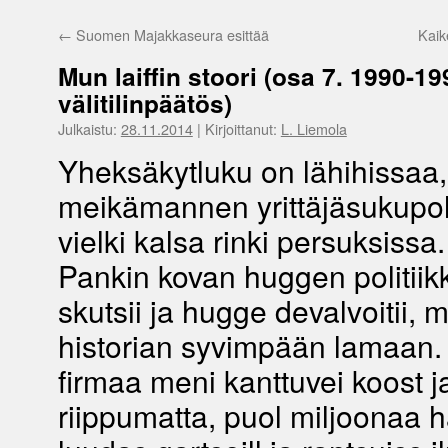
←
Suomen Majakkaseura esittää
Kaik
Mun laiffin stoori (osa 7. 1990-19
välitilinpäätös)
Julkaistu:
28.11.2014
|
Kirjoittanut:
L. Liemola
Yheksäkytluku on lähihissaa,
meikämannen yrittäjäsukupo
vielki kalsa rinki persuksiss
Pankin kovan huggen politiik
skutsii ja hugge devalvoitii, m
historian syvimpään lamaan. 
firmaa meni kanttuvei koost ja
riippumatta, puol miljoonaa 