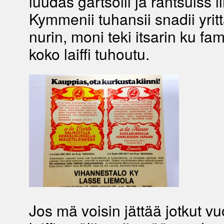
luudas gartsoill ja rantsuiss 
Kymmenii tuhansii snadii yritt
nurin, moni teki itsarin ku fam
koko laiffi tuhoutu.
Jos mä voisin jättää jotkut v