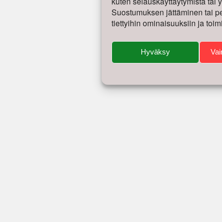
kuten selauskäyttäytymistä tai yk
Suostumuksen jättäminen tai per
tiettyihin ominaisuuksiin ja toim
Hyväksy
Vai