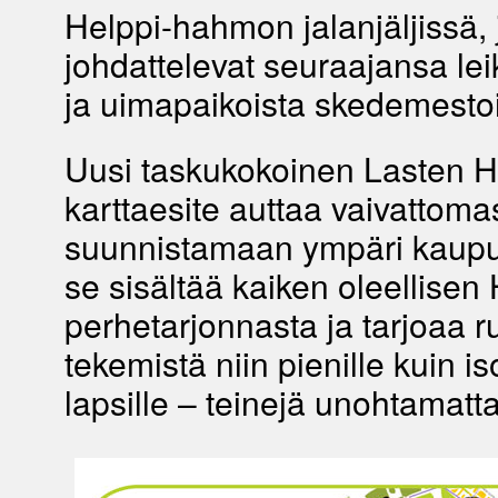
Helppi-hahmon jalanjäljissä, 
johdattelevat seuraajansa lei
ja uimapaikoista skedemestoi
Uusi taskukokoinen Lasten He
karttaesite auttaa vaivattomas
suunnistamaan ympäri kaupun
se sisältää kaiken oleellisen
perhetarjonnasta ja tarjoaa r
tekemistä niin pienille kuin i
lapsille – teinejä unohtamatta