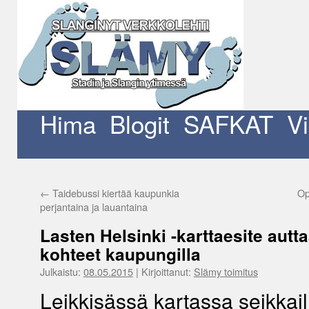
Siirry
sisältöön
Hima
Blogit
SAFKAT
V
←
Taidebussi kiertää kaupunkia
Op
perjantaina ja lauantaina
Lasten Helsinki -karttaesite aut
kohteet kaupungilla
Julkaistu:
08.05.2015
|
Kirjoittanut:
Slämy toimitus
Leikkisässä kartassa seikkai