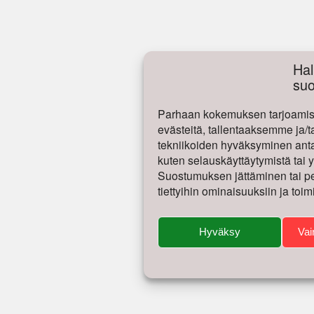
Hal
su
Parhaan kokemuksen tarjoamise
evästeitä, tallentaaksemme ja/t
tekniikoiden hyväksyminen antaa
kuten selauskäyttäytymistä tai yk
Suostumuksen jättäminen tai per
tiettyihin ominaisuuksiin ja toim
Hyväksy
Vai