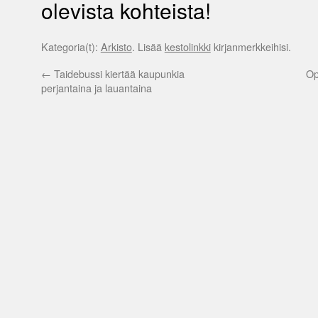
olevista kohteista!
Kategoria(t):
Arkisto
. Lisää
kestolinkki
kirjanmerkkeihisi.
←
Taidebussi kiertää kaupunkia
Op
perjantaina ja lauantaina