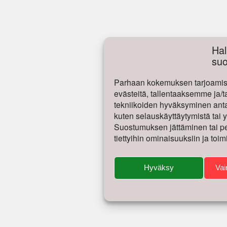
Hal
su
Parhaan kokemuksen tarjoamise
evästeitä, tallentaaksemme ja/t
tekniikoiden hyväksyminen antaa
kuten selauskäyttäytymistä tai yk
Suostumuksen jättäminen tai per
tiettyihin ominaisuuksiin ja toim
Hyväksy
Vai