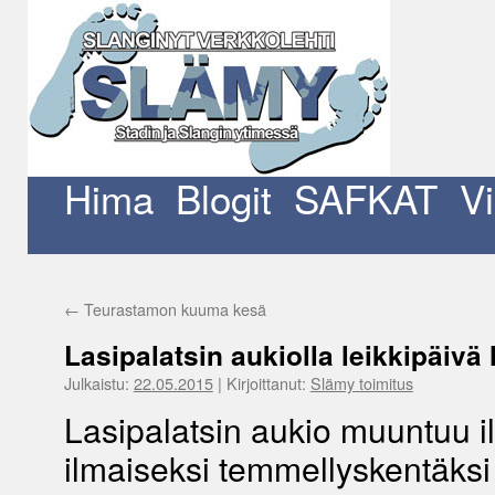
Siirry
sisältöön
Hima
Blogit
SAFKAT
V
←
Teurastamon kuuma kesä
Lasipalatsin aukiolla leikkipäivä
Julkaistu:
22.05.2015
|
Kirjoittanut:
Slämy toimitus
Lasipalatsin aukio muuntuu il
ilmaiseksi temmellyskentäksi