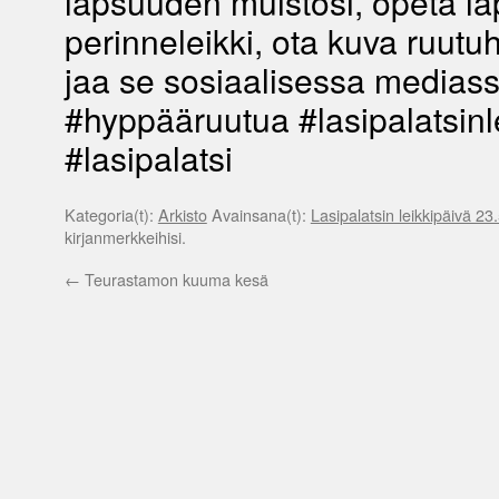
lapsuuden muistosi, opeta la
perinneleikki, ota kuva ruutu
jaa se sosiaalisessa mediass
#hyppääruutua #lasipalatsinl
#lasipalatsi
Kategoria(t):
Arkisto
Avainsana(t):
Lasipalatsin leikkipäivä 23.
kirjanmerkkeihisi.
←
Teurastamon kuuma kesä