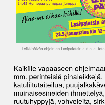
Leikkipäivän ohjelmaa Lasipalatsin aukiolla, foto:
Kaikille vapaaseen ohjelmaa
mm. perinteisiä pihaleikkejä,
katuliitutaiteilua, puujalkakäv
muinaisesineiden ihmettelyä,
ruutuhyppyjä, vohveleita, sirk