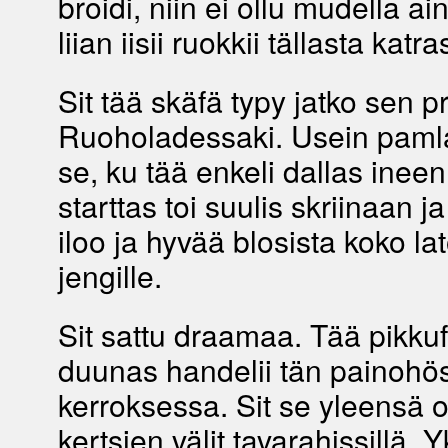
broidi, niin ei ollu mudella a
liian iisii ruokkii tällasta katra
Sit tää skäfä typy jatko sen p
Ruoholadessaki. Usein pamlatt
se, ku tää enkeli dallas ineen,
starttas toi suulis skriinaan j
iloo ja hyvää blosista koko l
jengille.
Sit sattu draamaa. Tää pikkuf
duunas handelii tän painohö
kerroksessa. Sit se yleensä 
kertsien välit tavarahissillä. Y