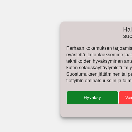
Hal
su
Parhaan kokemuksen tarjoamise
evästeitä, tallentaaksemme ja/t
tekniikoiden hyväksyminen antaa
kuten selauskäyttäytymistä tai yk
Suostumuksen jättäminen tai per
tiettyihin ominaisuuksiin ja toim
Hyväksy
Vai