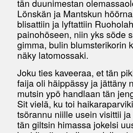
tän duunimestan olemassaol
Lönskän ja Mantskun höörnan
blisattiin ja lyftattiin Ruohol
painohöseen, niin yks söde 
gimma, bulin blumsterikorin ke
näky latomossaki.
Joku ties kaveeraa, et tän pik
faija oli häippässy ja jättäny n
mutsin ypö handlaan tän jeng
Sit vielä, ku toi haikaraparviki
tsörannu niille usein visittii j
tän giltsin himassa jokelsi uus