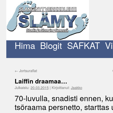
Siirry
sisältöön
Hima
Blogit
SAFKAT
V
←
Jortsuraflat
Laiffin draamaa…
Julkaistu:
20.03.2015
|
Kirjoittanut:
Jaakko
70-luvulla, snadisti ennen, k
tsöraama persnetto, starttas