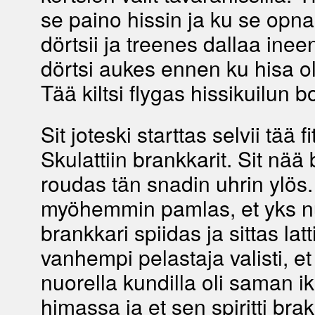
se paino hissin ja ku se opn
dörtsii ja treenes dallaa ineen
dörtsi aukes ennen ku hisa ol
Tää kiltsi flygas hissikuilun b
Sit joteski starttas selvii tää fi
Skulattiin brankkarit. Sit nää 
roudas tän snadin uhrin ylös
myöhemmin pamlas, et yks n
brankkari spiidas ja sittas latt
vanhempi pelastaja valisti, et 
nuorella kundilla oli saman ik
himassa ja et sen spiritti bra