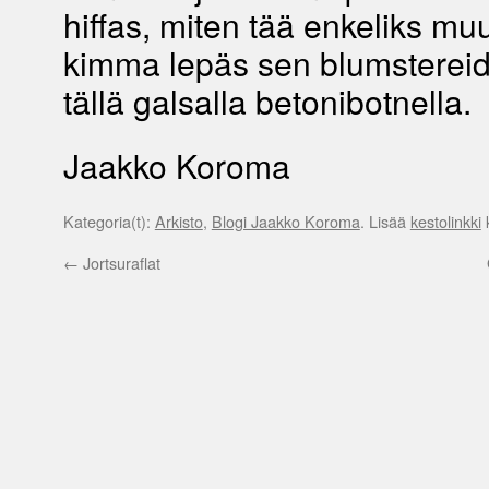
hiffas, miten tää enkeliks mu
kimma lepäs sen blumstereid
tällä galsalla betonibotnella.
Jaakko Koroma
Kategoria(t):
Arkisto
,
Blogi Jaakko Koroma
. Lisää
kestolinkki
k
←
Jortsuraflat