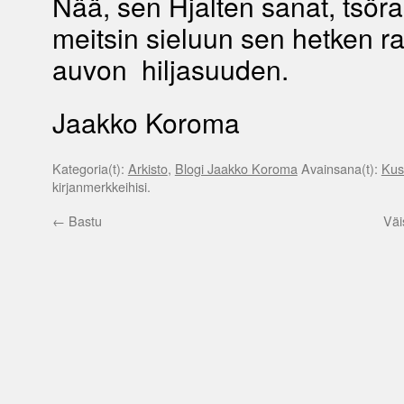
Nää, sen Hjalten sanat, tsöraa
meitsin sieluun sen hetken r
auvon hiljasuuden.
Jaakko Koroma
Kategoria(t):
Arkisto
,
Blogi Jaakko Koroma
Avainsana(t):
Kus
kirjanmerkkeihisi.
←
Bastu
Väis