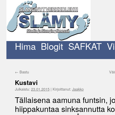
Siirry
sisältöön
Hima
Blogit
SAFKAT
V
←
Bastu
Väis
Kustavi
Julkaistu:
23.01.2015
|
Kirjoittanut:
Jaakko
Tällaisena aamuna funtsin, j
hiippakuntaa sinksannutta ko