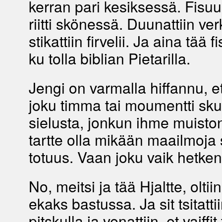
kerran pari kesiksessä. Fisuu, 
riitti skönessä. Duunattiin ve
stikattiin firvelii. Ja aina tää f
ku tolla biblian Pietarilla.
Jengi on varmalla hiffannu, e
joku timma tai moumentti sku
sielusta, jonkun ihme muisto
tartte olla mikään maailmoja 
totuus. Vaan joku vaik hetken
No, meitsi ja tää Hjaltte, oltiin
ekaks bastussa. Ja sit tsitattii
pitskulla ja venattiin, et vaiffit 