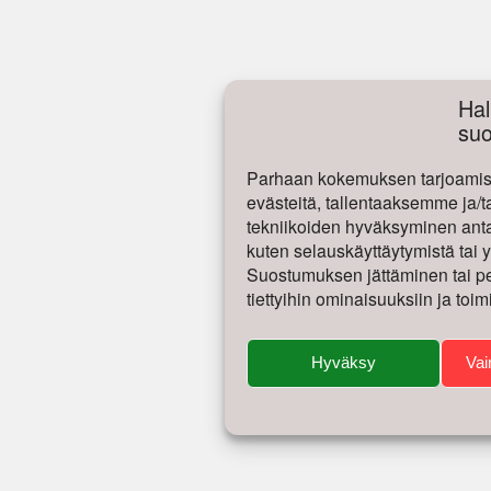
Hal
su
Parhaan kokemuksen tarjoamise
evästeitä, tallentaaksemme ja/t
tekniikoiden hyväksyminen antaa
kuten selauskäyttäytymistä tai yk
Suostumuksen jättäminen tai per
tiettyihin ominaisuuksiin ja toim
Hyväksy
Vai