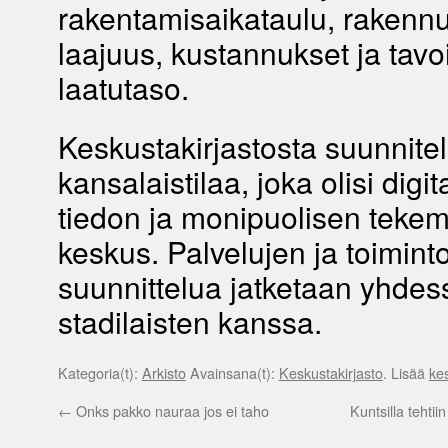
rakentamisaikataulu, rakenn
laajuus, kustannukset ja tavoi
laatutaso.
Keskustakirjastosta suunnite
kansalaistilaa, joka olisi digi
tiedon ja monipuolisen teke
keskus. Palvelujen ja toimint
suunnittelua jatketaan yhdes
stadilaisten kanssa.
Kategoria(t):
Arkisto
Avainsana(t):
Keskustakirjasto
. Lisää
kes
←
Onks pakko nauraa jos ei taho
Kuntsilla tehtii