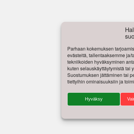
Hal
su
Parhaan kokemuksen tarjoamise
evästeitä, tallentaaksemme ja/t
tekniikoiden hyväksyminen antaa
kuten selauskäyttäytymistä tai yk
Suostumuksen jättäminen tai per
tiettyihin ominaisuuksiin ja toim
Hyväksy
Vai