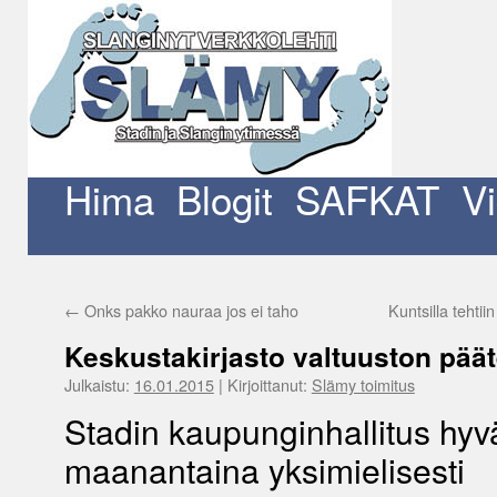
Siirry
sisältöön
Hima
Blogit
SAFKAT
V
←
Onks pakko nauraa jos ei taho
Kuntsilla tehtii
Keskustakirjasto valtuuston päät
Julkaistu:
16.01.2015
|
Kirjoittanut:
Slämy toimitus
Stadin kaupunginhallitus hyv
maanantaina yksimielisesti