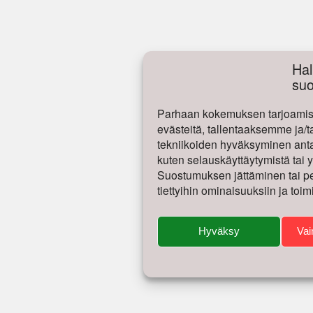
Hal
su
Parhaan kokemuksen tarjoamise
evästeitä, tallentaaksemme ja/t
tekniikoiden hyväksyminen antaa
kuten selauskäyttäytymistä tai yk
Suostumuksen jättäminen tai per
tiettyihin ominaisuuksiin ja toim
Hyväksy
Vai