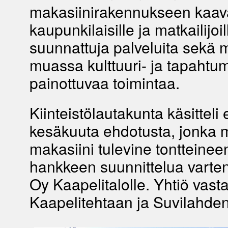
makasiinirakennukseen kaava
kaupunkilaisille ja matkailijoil
suunnattuja palveluita sekä
muassa kulttuuri- ja tapahtu
painottuvaa toimintaa.
Kiinteistölautakunta käsitteli 
kesäkuuta ehdotusta, jonka
makasiini tulevine tontteineen
hankkeen suunnittelua varten
Oy Kaapelitalolle. Yhtiö vast
Kaapelitehtaan ja Suvilahden 