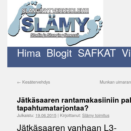
Siirry
sisältöön
Hima
Blogit
SAFKAT
V
←
Kesätervehdys
Munkan uimaranna
Jätkäsaaren rantamakasiiniin pal
tapahtumatarjontaa?
Julkaistu:
19.06.2015
|
Kirjoittanut:
Slämy toimitus
Jätkäsaaren vanhaan L3-