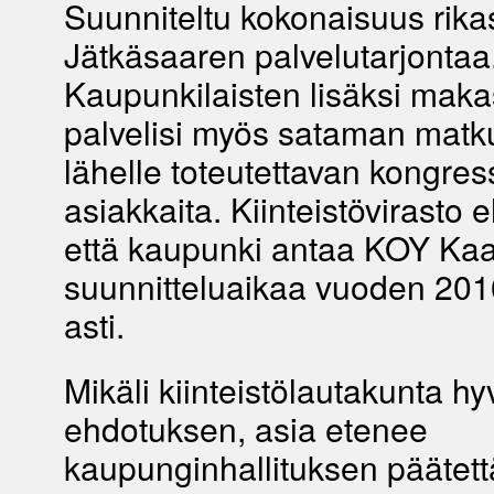
Suunniteltu kokonaisuus rikas
Jätkäsaaren palvelutarjontaa
Kaupunkilaisten lisäksi makas
palvelisi myös sataman matku
lähelle toteutettavan kongre
asiakkaita. Kiinteistövirasto 
että kaupunki antaa KOY Kaap
suunnitteluaikaa vuoden 20
asti.
Mikäli kiinteistölautakunta hy
ehdotuksen, asia etenee
kaupunginhallituksen päätett